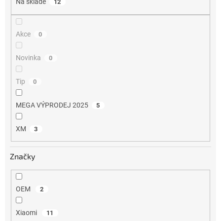
Na skladě
12
ů
Akce
0
Novinka
0
Tip
0
MEGA VÝPRODEJ 2025
5
XM
3
Značky
OEM
2
Xiaomi
11