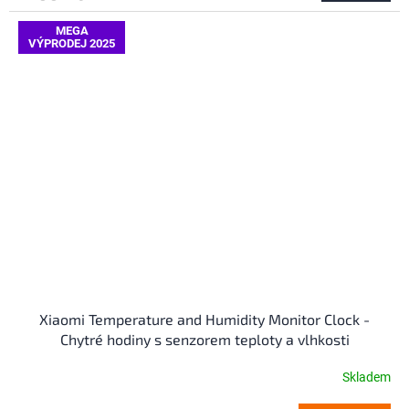
4,4
z
MEGA
VÝPRODEJ 2025
5
hvězdiček.
Xiaomi Temperature and Humidity Monitor Clock -
Chytré hodiny s senzorem teploty a vlhkosti
Skladem