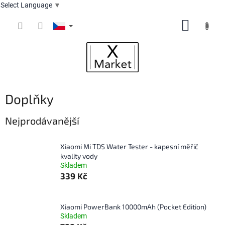
Select Language
▼
Přejít
NÁKUP
na
obsah
KOŠÍK
Doplňky
Nejprodávanější
Xiaomi Mi TDS Water Tester - kapesní měřič
kvality vody
Skladem
339 Kč
Xiaomi PowerBank 10000mAh (Pocket Edition)
Skladem