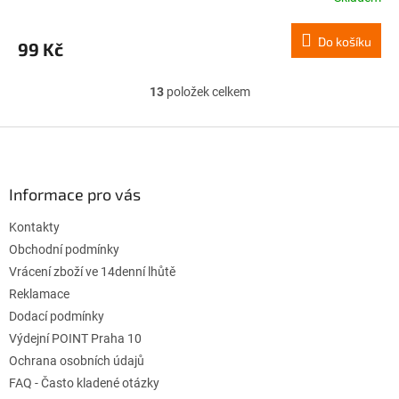
Do košíku
99 Kč
13
položek celkem
O
v
l
Z
á
á
d
p
a
a
Informace pro vás
c
t
í
Kontakty
í
p
r
Obchodní podmínky
v
Vrácení zboží ve 14denní lhůtě
k
Reklamace
y
Dodací podmínky
v
ý
Výdejní POINT Praha 10
p
Ochrana osobních údajů
i
FAQ - Často kladené otázky
s