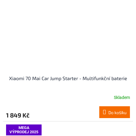
Xiaomi 70 Mai Car Jump Starter - Multifunkční baterie
Skladem
Průměrné
hodnocení
produktu
Do košíku
1 849 Kč
je
4,3
z
MEGA
VÝPRODEJ 2025
5