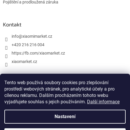
u
Pojištění a prodloužená záruka
Kontakt
info
@
xiaomimarket.cz
+420 216 216 004
https://fb.com/xiaomarket.cz
xiaomarket.cz
Tento web používá soubory cookies pro zlepšování
Vytvořil Shoptet
prostředí webových stránek, pro analytické účely a pro
cílenou reklamu. Dalším procházením tohoto webu
Copyright 2026
XiaomiMarket.cz
. Všechna práva vyhrazena.
vyjadřujete souhlas s jejich používáním.
Další informace
Upravit nastavení cookies
Nastavení
Xiaomi, Mi, Mijia a všechny ostatní názvy a propagační materiály
Xiaomi jsou ochranné známky nebo registrované ochranné
známky společnosti Xiaomi Inc. Naše společnost Store iStage s.r.o.