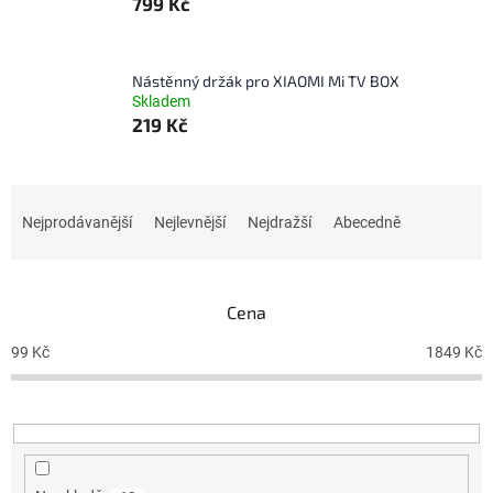
799 Kč
Nástěnný držák pro XIAOMI Mi TV BOX
Skladem
219 Kč
Ř
a
Nejprodávanější
Nejlevnější
Nejdražší
Abecedně
z
e
n
Cena
í
p
99
Kč
1849
Kč
r
o
d
u
k
t