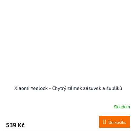
hvězdiček.
Xiaomi Yeelock - Chytrý zámek zásuvek a šuplíků
Skladem
Do košíku
539 Kč