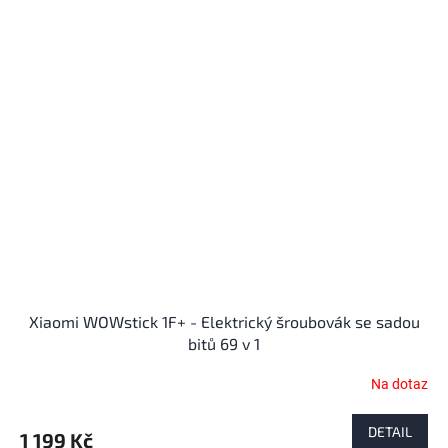
Xiaomi WOWstick 1F+ - Elektrický šroubovák se sadou
bitů 69 v 1
Na dotaz
Průměrné
hodnocení
produktu
DETAIL
1 199 Kč
je