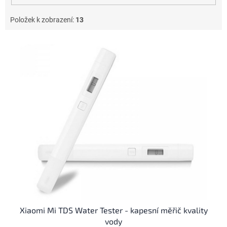
Položek k zobrazení:
13
V
ý
p
i
s
p
r
o
d
u
k
t
ů
Xiaomi Mi TDS Water Tester - kapesní měřič kvality
vody