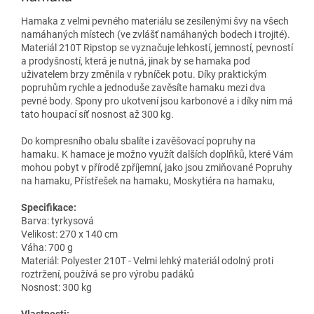
Hamaka z velmi pevného materiálu se zesílenými švy na všech
namáhaných místech (ve zvlášť namáhaných bodech i trojité).
Materiál 210T Ripstop se vyznačuje lehkostí, jemností, pevností
a prodyšností, která je nutná, jinak by se hamaka pod
uživatelem brzy změnila v rybníček potu. Díky praktickým
popruhům rychle a jednoduše zavěsíte hamaku mezi dva
pevné body. Spony pro ukotvení jsou karbonové a i díky nim má
tato houpací síť nosnost až 300 kg.
Do kompresního obalu sbalíte i zavěšovací popruhy na
hamaku. K hamace je možno využít dalších doplňků, které Vám
mohou pobyt v přírodě zpříjemní, jako jsou zmiňované Popruhy
na hamaku, Přístřešek na hamaku, Moskytiéra na hamaku,
Specifikace:
Barva: tyrkysová
Velikost: 270 x 140 cm
Váha: 700 g
Materiál: Polyester 210T - Velmi lehký materiál odolný proti
roztržení, používá se pro výrobu padáků
Nosnost: 300 kg