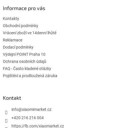
p
a
Informace pro vás
t
Kontakty
í
Obchodní podmínky
Vrácení zboží ve 14denní lhůtě
Reklamace
Dodací podmínky
Výdejní POINT Praha 10
Ochrana osobních údajů
FAQ - Často kladené otázky
Pojištění a prodloužená záruka
Kontakt
info
@
xiaomimarket.cz
+420 216 216 004
https://fb.com/xiaomarket.cz