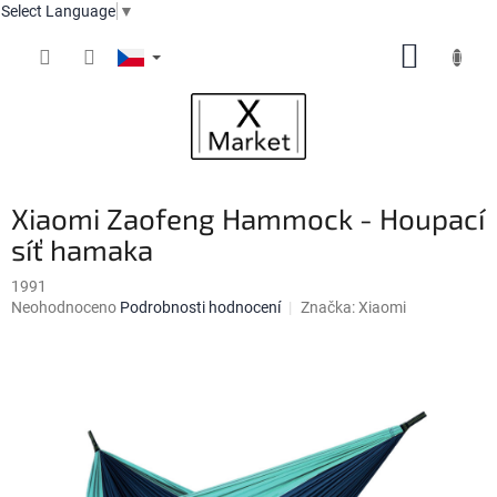
Select Language
▼
Přejít
NÁKUP
na
obsah
KOŠÍK
Xiaomi Zaofeng Hammock - Houpací
síť hamaka
1991
Průměrné
Neohodnoceno
Podrobnosti hodnocení
Značka:
Xiaomi
hodnocení
produktu
je
0,0
z
5
hvězdiček.