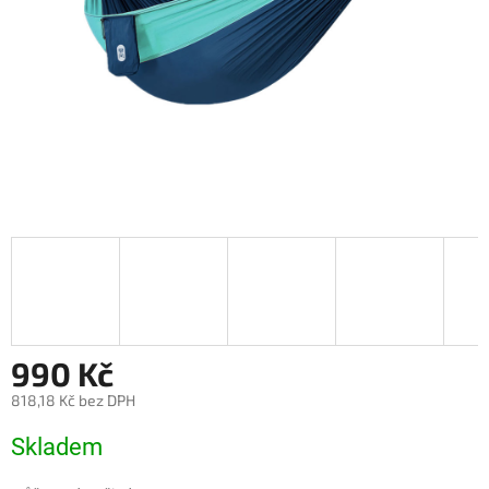
990 Kč
818,18 Kč bez DPH
Měrná
Skladem
cena: