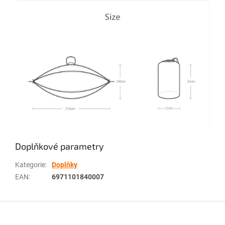
Doplňkové parametry
Kategorie
:
Doplňky
EAN
:
6971101840007
Z
á