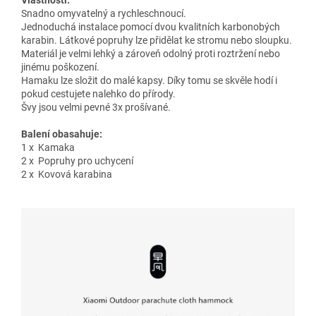
Vlastnosti:
Snadno omyvatelný a rychleschnoucí.
Jednoduchá instalace pomocí dvou kvalitních karbonobých
karabin. Látkové popruhy lze přidělat ke stromu nebo sloupku.
Materiál je velmi lehký a zároveň odolný proti roztržení nebo
jinému poškození.
Hamaku lze složit do malé kapsy. Díky tomu se skvěle hodí i
pokud cestujete nalehko do přírody.
Švy jsou velmi pevné 3x prošívané.
Balení obasahuje:
1 x Kamaka
2 x Popruhy pro uchycení
2 x Kovová karabina