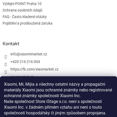
v
Výdejní POINT Praha 10
ý
Ochrana osobních údajů
p
FAQ - Často kladené otázky
i
s
Pojištění a prodloužená záruka
u
Kontakt
info
@
xiaomimarket.cz
+420 216 216 004
https://fb.com/xiaomarket.cz
xiaomarket.cz
Xiaomi, Mi, Mijia a všechny ostatní názvy a propagační
materiály Xiaomi jsou ochranné známky nebo registrované
ochranné známky společnosti Xiaomi Inc.
Vytvoril Shoptet
Naše společnost Store iStage s.r.o. není s společností
Xiaomi Inc. v žádném přímém vztahu
ani není s touto
Copyright 2026
XiaomiMarket.cz
. Všetky práva vyhradené.
společností hospodářsky či jiným způsobem propojena
.