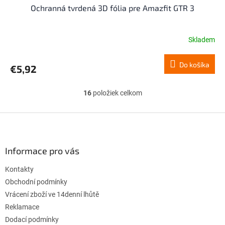
Ochranná tvrdená 3D fólia pre Amazfit GTR 3
Skladem
Do košíka
€5,92
16
položiek celkom
O
v
l
Z
á
á
d
p
a
ä
Informace pro vás
c
t
i
Kontakty
i
e
p
e
Obchodní podmínky
r
Vrácení zboží ve 14denní lhůtě
v
Reklamace
k
Dodací podmínky
y