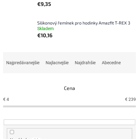
€9,35
Silikonový řemínek pro hodinky Amazfit T-REX 3
Skladem
€10,16
R
a
Najpredávanejšie
Najlacnejšie
Najdrahšie
Abecedne
d
e
n
Cena
i
e
€
4
€
239
p
r
o
d
u
k