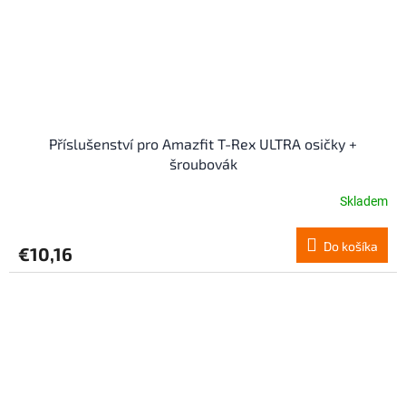
Příslušenství pro Amazfit T-Rex ULTRA osičky +
šroubovák
Skladem
Priemerné
hodnotenie
produktu
Do košíka
€10,16
je
5,0
z
5
hviezdičiek.