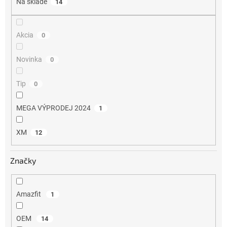
Na sklade
14
t
o
v
Akcia
0
Novinka
0
Tip
0
MEGA VÝPRODEJ 2024
1
XM
12
Značky
Amazfit
1
OEM
14