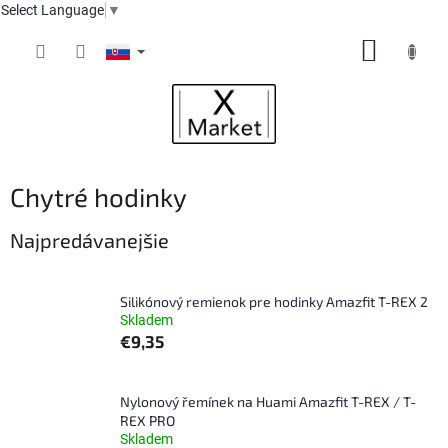
Select Language
▼
Prejsť
NÁKUP
na
obsah
KOŠÍK
Chytré hodinky
Najpredávanejšie
Silikónový remienok pre hodinky Amazfit T-REX 2
Skladem
€9,35
Nylonový řemínek na Huami Amazfit T-REX / T-
REX PRO
Skladem