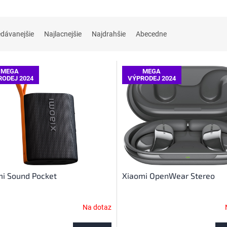
edávanejšie
Najlacnejšie
Najdrahšie
Abecedne
MEGA
MEGA
RODEJ 2024
VÝPRODEJ 2024
i Sound Pocket
Xiaomi OpenWear Stereo
Na dotaz