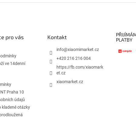
PŘIJÍMÁ
e pro vás
Kontakt
PLATBY
info
@
xiaomimarket.cz
podmínky
+420 216 216 004
oží ve 14denní
https://fb.com/xiaomark
et.cz
xiaomarket.cz
dmínky
INT Praha 10
obních údajů
o kladené otázky
 prodloužená