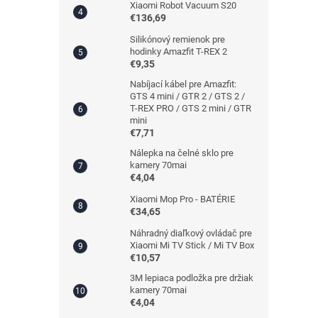
Xiaomi Robot Vacuum S20
€136,69
Silikónový remienok pre
hodinky Amazfit T-REX 2
€9,35
Nabíjací kábel pre Amazfit:
GTS 4 mini / GTR 2 / GTS 2 /
T-REX PRO / GTS 2 mini / GTR
mini
€7,71
Nálepka na čelné sklo pre
kamery 70mai
€4,04
Xiaomi Mop Pro - BATÉRIE
€34,65
Náhradný diaľkový ovládač pre
Xiaomi Mi TV Stick / Mi TV Box
€10,57
3M lepiaca podložka pre držiak
kamery 70mai
€4,04