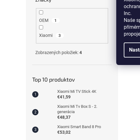
ochran
Inc.
Naše sp
OEM
1
přímém
propoj
Xiaomi
3
Nast
Zobrazených položiek:
4
Top 10 produktov
Xiaomi Mi TV Stick 4K
€41,59
Xiaomi Mi Tv Box S - 2.
generácia
€48,37
Xiaomi Smart Band 8 Pro
€53,02