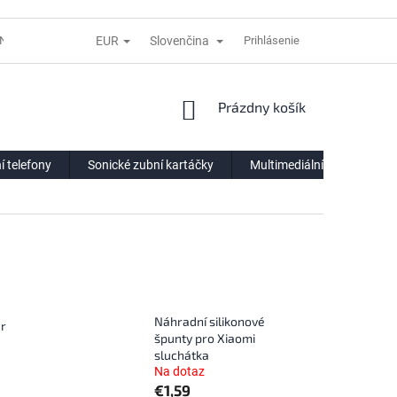
EUR
Slovenčina
NÍ LHŮTĚ
REKLAMACE
DODACÍ PODMÍNKY
Prihlásenie
VÝDEJNÍ POIN
NÁKUPNÝ
Prázdny košík
KOŠÍK
í telefony
Sonické zubní kartáčky
Multimediální centra
Náhradní silikonové
r
špunty pro Xiaomi
sluchátka
Na dotaz
€1,59