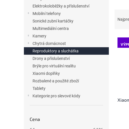
l
Elektrokoloběžky a příslušenství
R
Mobilní telefony
a
Najpr
Sonické zubní kartáčky
d
Multimediální centra
e
Kamery
V
n
ý
i
Chytrá domácnost
VÝP
p
e
Reproduktory a sluchátka
i
p
Drony a příslušenství
s
r
Brýle pro virtuální realitu
p
o
Xiaomi doplňky
r
d
o
Rozbalené a použité zboží
u
d
k
Tablety
u
t
Kategorie pro slevové kódy
Xiaom
k
o
t
v
o
Cena
v