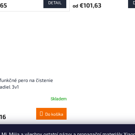
DETAIL
,65
€101,63
od
funkčné pero na čistenie
adiel 3v1
Skladem
Do košíka
16
O
 Mi, Mijia a všechny ostatní názvy a propagační materiály Xiao