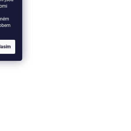
aomi
ádném
sobem
lasím