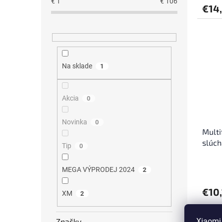
€
1
€
106
€14
Na sklade
1
Akcia
0
Novinka
0
Multi
slúch
Tip
0
MEGA VÝPRODEJ 2024
2
€10,
XM
2
Xiaomi,
Značky