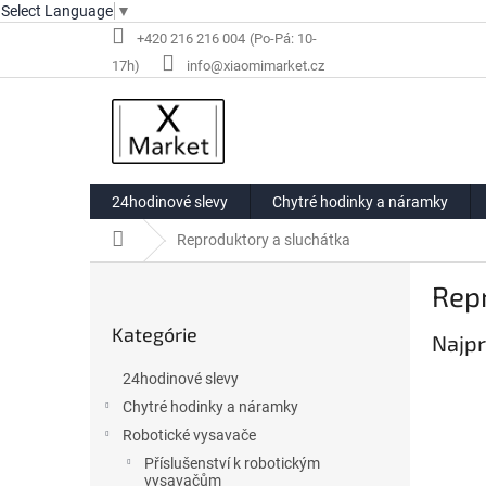
Select Language
▼
Prejsť
+420 216 216 004
na
info@xiaomimarket.cz
obsah
24hodinové slevy
Chytré hodinky a náramky
Domov
Reproduktory a sluchátka
B
Rep
o
Preskočiť
č
Kategórie
kategórie
Najpr
n
ý
24hodinové slevy
p
Chytré hodinky a náramky
a
Robotické vysavače
n
e
Příslušenství k robotickým
vysavačům