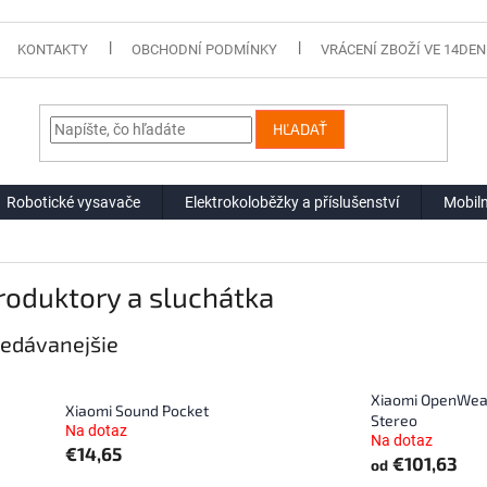
KONTAKTY
OBCHODNÍ PODMÍNKY
VRÁCENÍ ZBOŽÍ VE 14DEN
HĽADAŤ
Robotické vysavače
Elektrokoloběžky a příslušenství
Mobiln
roduktory a sluchátka
edávanejšie
Xiaomi OpenWea
Xiaomi Sound Pocket
Stereo
Na dotaz
Na dotaz
€14,65
€101,63
od