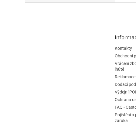
Z
á
p
ä
t
Informac
i
e
Kontakty
Obchodní 
Vrácení zb
lhůtě
Reklamace
Dodací po
Výdejní PO
Ochrana os
FAQ - Čast
Pojištění a
záruka