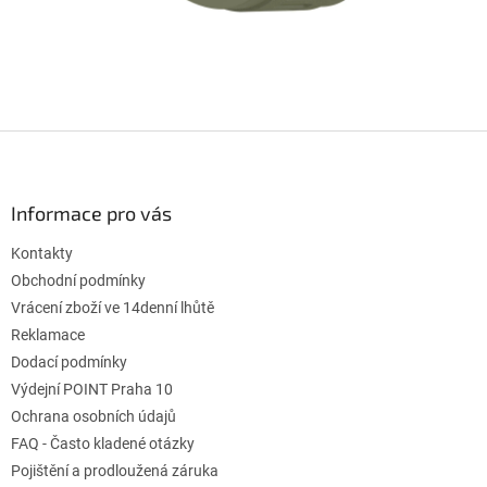
Z
á
p
ä
Informace pro vás
t
Kontakty
i
e
Obchodní podmínky
Vrácení zboží ve 14denní lhůtě
Reklamace
Dodací podmínky
Výdejní POINT Praha 10
Ochrana osobních údajů
FAQ - Často kladené otázky
Pojištění a prodloužená záruka