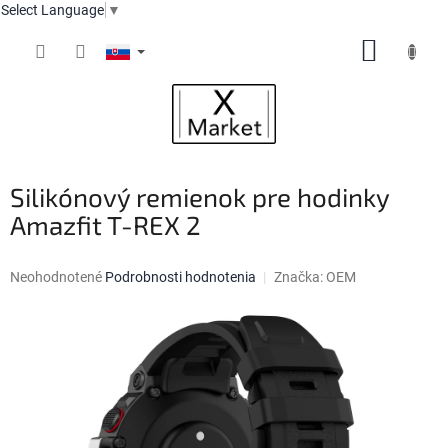
Select Language
▼
Prejsť
NÁKUP
na
obsah
KOŠÍK
Silikónový remienok pre hodinky
Amazfit T-REX 2
Priemerné
Neohodnotené
Podrobnosti hodnotenia
Značka:
OEM
hodnotenie
produktu
je
0,0
z
5
hviezdičiek.