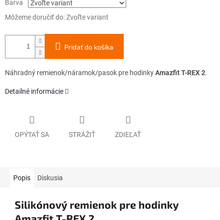
Barva
Môžeme doručiť do:
Zvoľte variant
Pridať do košíka
Náhradný remienok/náramok/pasok pre hodinky
Amazfit T-REX 2
.
Detailné informácie
OPÝTAŤ SA
STRÁŽIŤ
ZDIEĽAŤ
Popis
Diskusia
Silikónový remienok pre hodinky
Amazfit T-REX 2