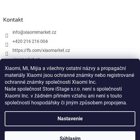
Kontakt
info
@
xiaomimarket.cz
+420 216 216 004
https://fb.com/xiaomarket.cz
xiaomarket.cz
Xiaomi, Mi, Mijia a všechny ostatní názvy a propagační
materiály Xiaomi jsou ochranné známky nebo registrované
ochranné známky společnosti Xiaomi Inc.
Vytvoril Shoptet
Naše společnost Store iStage s.r.o. není s společností
Xiaomi Inc. v žádném přímém vztahu
ani není s touto
Copyright 2026
XiaomiMarket.cz
. Všetky práva vyhradené.
společností hospodářsky či jiným způsobem propojena
.
Upraviť nastavenie cookies
Nastavenie
Xiaomi, Mi, Mijia a všetky ostatné názvy a propagačné materiály
Xiaomi sú ochranné známky alebo registrované ochranné známky
spoločnosti Xiaomi Inc. Naša spoločnosť Store iStage s.r.o. nie je s
spoločnosťou Xiaomi Inc. v žiadnom priamom vzťahu ani nie je s
Súhlasím