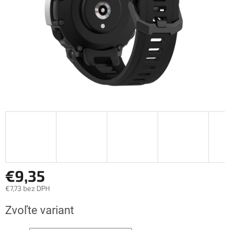
€9,35
€7,73 bez DPH
Jednotková
Zvoľte variant
cena: