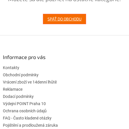
SPÄŤ DO OBCHODU
Z
á
p
ä
Informace pro vás
t
Kontakty
i
e
Obchodní podmínky
Vrácení zboží ve 14denní lhůtě
Reklamace
Dodací podmínky
Výdejní POINT Praha 10
Ochrana osobních údajů
FAQ - Často kladené otázky
Pojištění a prodloužená záruka