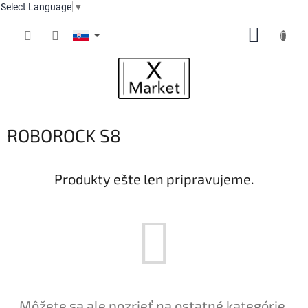
Select Language
▼
Prejsť
NÁKUP
na
obsah
KOŠÍK
ROBOROCK S8
Produkty ešte len pripravujeme.
Môžete sa ale pozrieť na ostatné kategórie.