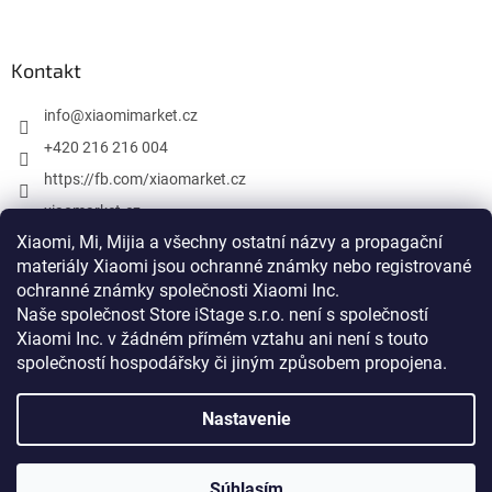
Kontakt
info
@
xiaomimarket.cz
+420 216 216 004
https://fb.com/xiaomarket.cz
xiaomarket.cz
Xiaomi, Mi, Mijia a všechny ostatní názvy a propagační
materiály Xiaomi jsou ochranné známky nebo registrované
ochranné známky společnosti Xiaomi Inc.
Vytvoril Shoptet
Naše společnost Store iStage s.r.o. není s společností
Xiaomi Inc. v žádném přímém vztahu
ani není s touto
Copyright 2026
XiaomiMarket.cz
. Všetky práva vyhradené.
společností hospodářsky či jiným způsobem propojena
.
Upraviť nastavenie cookies
Nastavenie
Xiaomi, Mi, Mijia a všetky ostatné názvy a propagačné materiály
Xiaomi sú ochranné známky alebo registrované ochranné známky
spoločnosti Xiaomi Inc. Naša spoločnosť Store iStage s.r.o. nie je s
spoločnosťou Xiaomi Inc. v žiadnom priamom vzťahu ani nie je s
Súhlasím