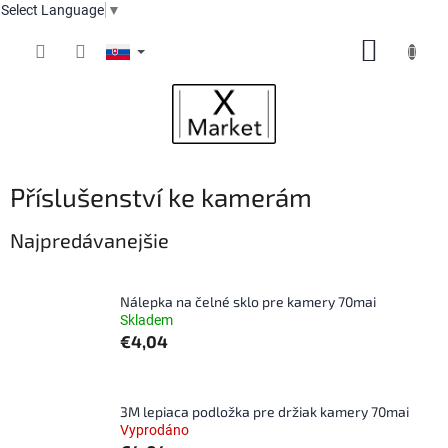
Select Language
▼
Prejsť
NÁKUP
na
obsah
KOŠÍK
Příslušenství ke kamerám
Najpredávanejšie
Nálepka na čelné sklo pre kamery 70mai
Skladem
€4,04
3M lepiaca podložka pre držiak kamery 70mai
Vyprodáno