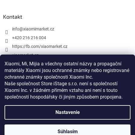
Kontakt
info
@
xiaomimarket.cz
+420 216 216 004
https://fb.com/xiaomarket.cz
xiaomarket.cz
Xiaomi, Mi, Mijia a všechny ostatní názvy a propagační
materiály Xiaomi jsou ochranné známky nebo registrované
ochranné známky společnosti Xiaomi Inc.
Vytvoril Shoptet
Naše společnost Store iStage s.r.o. není s společností
Xiaomi Inc. v žádném přímém vztahu
ani není s touto
Copyright 2026
XiaomiMarket.cz
. Všetky práva vyhradené.
společností hospodářsky či jiným způsobem propojena
.
Upraviť nastavenie cookies
Nastavenie
Xiaomi, Mi, Mijia a všetky ostatné názvy a propagačné materiály
Xiaomi sú ochranné známky alebo registrované ochranné známky
spoločnosti Xiaomi Inc. Naša spoločnosť Store iStage s.r.o. nie je s
spoločnosťou Xiaomi Inc. v žiadnom priamom vzťahu ani nie je s
Súhlasím