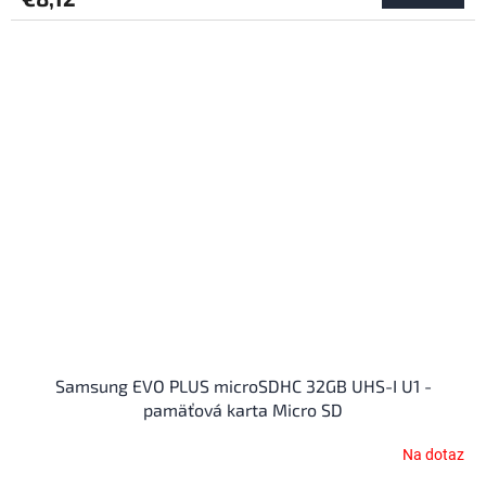
Samsung EVO PLUS microSDHC 32GB UHS-I U1 -
pamäťová karta Micro SD
Na dotaz
Priemerné
hodnotenie