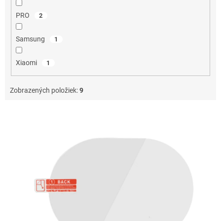
PRO
2
Samsung
1
Xiaomi
1
Zobrazených položiek:
9
V
ý
p
i
s
p
r
o
d
u