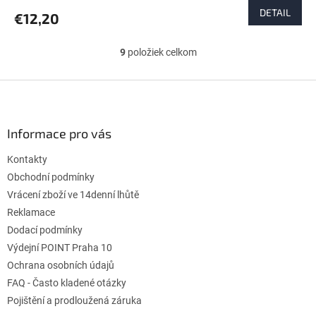
produktu
DETAIL
€12,20
je
4,1
z
9
položiek celkom
O
5
v
hviezdičiek.
l
Z
á
á
d
p
a
ä
Informace pro vás
c
t
i
Kontakty
i
e
p
e
Obchodní podmínky
r
Vrácení zboží ve 14denní lhůtě
v
Reklamace
k
Dodací podmínky
y
v
Výdejní POINT Praha 10
ý
Ochrana osobních údajů
p
FAQ - Často kladené otázky
i
s
Pojištění a prodloužená záruka
u