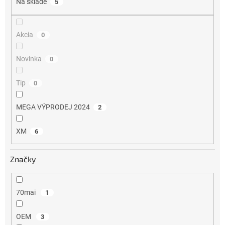
Na sklade
5
t
o
v
Akcia
0
Novinka
0
Tip
0
MEGA VÝPRODEJ 2024
2
XM
6
Značky
70mai
1
OEM
3