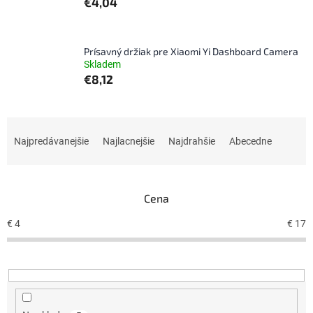
€4,04
Prísavný držiak pre Xiaomi Yi Dashboard Camera
Skladem
€8,12
R
a
Najpredávanejšie
Najlacnejšie
Najdrahšie
Abecedne
d
e
n
Cena
i
e
€
4
€
17
p
r
o
d
u
k