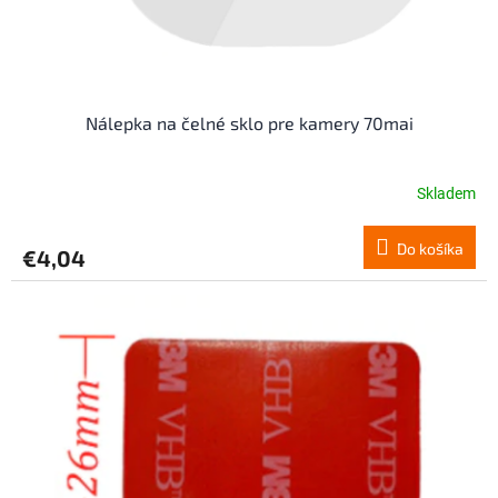
k
t
o
v
Nálepka na čelné sklo pre kamery 70mai
Skladem
Priemerné
hodnotenie
produktu
Do košíka
€4,04
je
4,7
z
5
hviezdičiek.