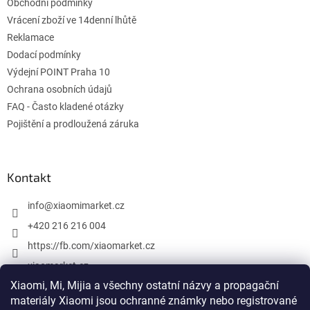
e
Obchodní podmínky
Vrácení zboží ve 14denní lhůtě
Reklamace
Dodací podmínky
Výdejní POINT Praha 10
Ochrana osobních údajů
FAQ - Často kladené otázky
Pojištění a prodloužená záruka
Kontakt
info
@
xiaomimarket.cz
+420 216 216 004
https://fb.com/xiaomarket.cz
xiaomarket.cz
Xiaomi, Mi, Mijia a všechny ostatní názvy a propagační
materiály Xiaomi jsou ochranné známky nebo registrované