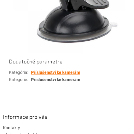
Dodatočné parametre
Kategória
:
Příslušenství ke kamerám
Kategorie
:
Příslušenství ke kamerám
Z
á
p
ä
Informace pro vás
t
Kontakty
i