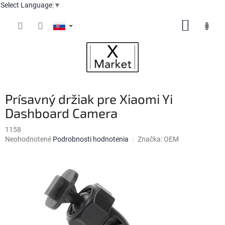
Select Language
▼
Prejsť
NÁKUP
na
obsah
KOŠÍK
Prísavný držiak pre Xiaomi Yi
Dashboard Camera
1158
Priemerné
Neohodnotené
Podrobnosti hodnotenia
Značka:
OEM
hodnotenie
produktu
je
0,0
z
5
hviezdičiek.