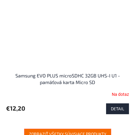
Samsung EVO PLUS microSDHC 32GB UHS-I U1 -
pamäťová karta Micro SD
Na dotaz
Priemerné
hodnotenie
produktu
€12,20
DETAIL
je
4,1
z
5
ZOBRAZIŤ VŠETKY SÚVISIACE PRODUKTY