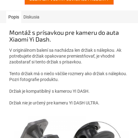
hviezdičiek.
Popis
Diskusia
Montáž s prísavkou pre kameru do auta
Xiaomi Yi Dash.
V originálnom balení sa nachádza len držiak s nálepkou. Ak
potrebujete držiak opakovane premiestňovať, je vhodné
zaobstarať si tento držiak s prísavkou.
Tento držiak má o niečo väčšie rozmery ako držiak s nálepkou.
Pozri fotografie produktu.
Držiak je kompatibilný s kamerou YI DASH.
Držiak nie je určený pre kameru YI DASH ULTRA.