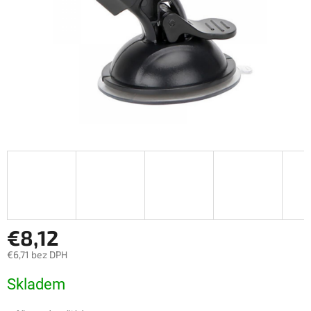
€8,12
€6,71 bez DPH
Jednotková
Skladem
cena: