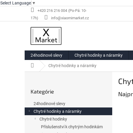
Select Language
▼
Prejsť
+420 216 216 004
na
info@xiaomimarket.cz
obsah
24hodinové slevy
Chytré hodinky a náramky
Domov
Chytré hodinky a náramky
B
Chy
o
Preskočiť
č
Kategórie
kategórie
Najpr
n
ý
24hodinové slevy
p
Chytré hodinky a náramky
a
Chytré hodinky
n
e
Příslušenství k chytrým hodinkám