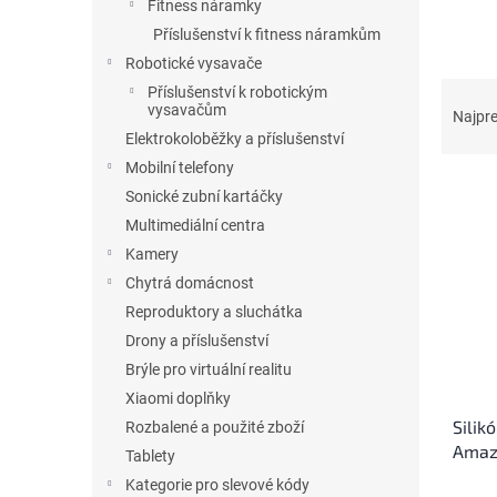
l
Fitness náramky
Příslušenství k fitness náramkům
Robotické vysavače
R
Příslušenství k robotickým
vysavačům
a
Najpr
d
Elektrokoloběžky a příslušenství
e
Mobilní telefony
V
n
Sonické zubní kartáčky
ý
i
Multimediální centra
p
e
Kamery
i
p
s
r
Chytrá domácnost
p
o
Reproduktory a sluchátka
r
d
Drony a příslušenství
o
u
Brýle pro virtuální realitu
d
k
Xiaomi doplňky
u
t
Silik
k
Rozbalené a použité zboží
o
Amazf
t
v
Tablety
o
Kategorie pro slevové kódy