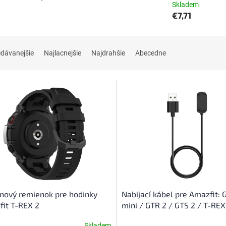
Skladem
€7,71
edávanejšie
Najlacnejšie
Najdrahšie
Abecedne
ónový remienok pre hodinky
Nabíjací kábel pre Amazfit: 
it T-REX 2
mini / GTR 2 / GTS 2 / T-RE
GTS 2 mini / GTR mini
Skladem