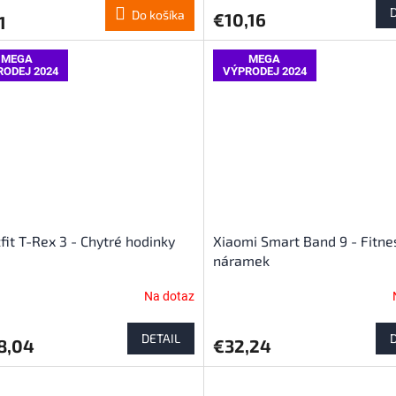
Do košíka
€10,16
1
MEGA
MEGA
RODEJ 2024
VÝPRODEJ 2024
it T-Rex 3 - Chytré hodinky
Xiaomi Smart Band 9 - Fitne
náramek
Na dotaz
DETAIL
8,04
€32,24