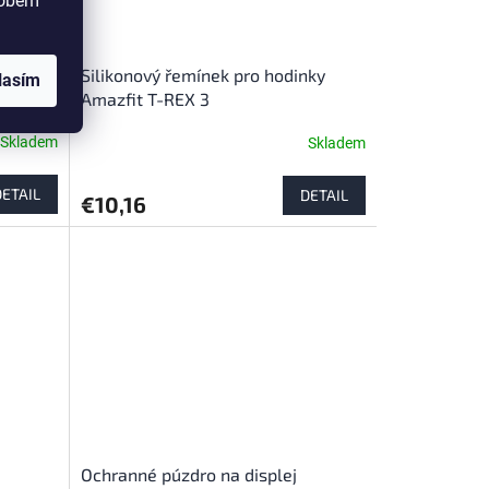
sobem
ug pre
Silikonový řemínek pro hodinky
lasím
 6
Amazfit T-REX 3
Skladem
Skladem
DETAIL
DETAIL
€10,16
Ochranné púzdro na displej