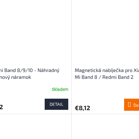
z
5
hviezdičiek.
i Band 8/9/10 - Náhradný
Magnetická nabíječka pro X
ónový náramok
Mi Band 8 / Redmi Band 2
Skladem
DETAIL
Do
2
€8,12