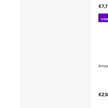
€7,7
VÝP
Amazf
€23