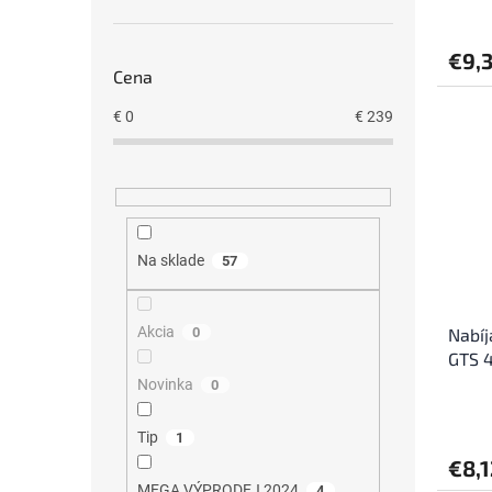
v
€9,
Cena
€
0
€
239
Na sklade
57
Akcia
Nabíj
0
GTS 4
PRO
Novinka
0
Tip
1
€8,1
MEGA VÝPRODEJ 2024
4