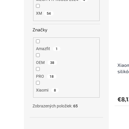
XM
54
Značky
Amazfit
1
OEM
38
Xiaom
silik
PRO
18
Xiaomi
8
€8,1
Zobrazených položiek:
65