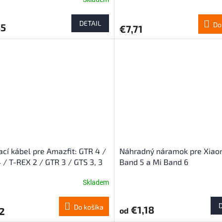
DETAIL
Do
35
€7,71
ací kábel pre Amazfit: GTR 4 /
Náhradný náramok pre Xiao
 / T-REX 2 / GTR 3 / GTS 3, 3
Band 5 a Mi Band 6
Skladem
Priemerné
hodnotenie
produktu
Do košíka
€1,18
2
od
je
4,3