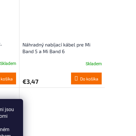
-
Náhradný nabíjací kábel pre Mi
Band 5 a Mi Band 6
Skladem
Skladem
 košíka
Do košíka
€3,47
mi jsou
aomi
ádném