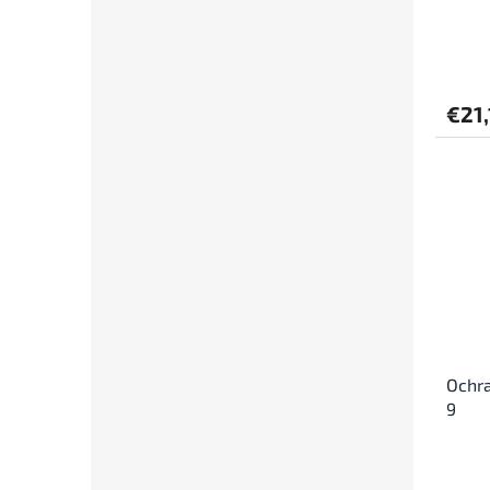
€21,
Ochra
9