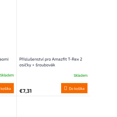
iaomi
Příslušenství pro Amazfit T-Rex 2
osičky + šroubovák
Skladem
Skladem
 košíka
Do košíka
€7,31