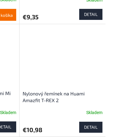
DETAIL
 košíka
€9,35
mi Mi
Nylonový řemínek na Huami
Amazfit T-REX 2
Skladem
Skladem
DETAIL
DETAIL
€10,98