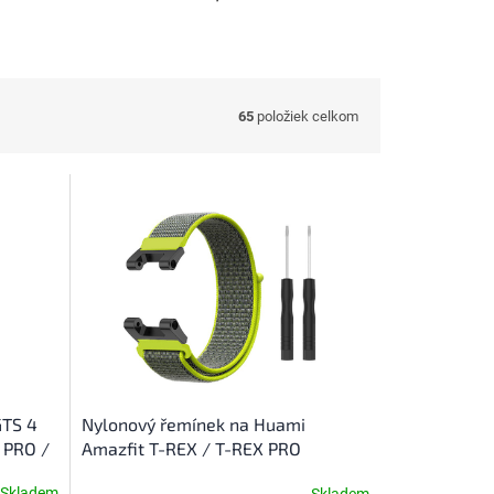
65
položiek celkom
GTS 4
Nylonový řemínek na Huami
X PRO /
Amazfit T-REX / T-REX PRO
Skladem
Skladem