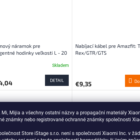
ónový náramok pre
Nabíjací kábel pre Amazfit: T
igentné hodinky veľkosti L - 20
Rex/GTR/GTS
Amazfit, Samsung, Garmin,
Skladem
, Huawei)
erné
Priemerné
tenie
hodnotenie
ktu
produktu
DETAIL
Do
4,04
€9,35
je
4,2
z
5
ičiek.
hviezdičiek.
 Mi, Mijia a všechny ostatní názvy a propagační materiály Xiao
né známky nebo registrované ochranné známky společnosti Xi
olečnost Store iStage s.r.o. není s společností Xiaomi Inc. v ž