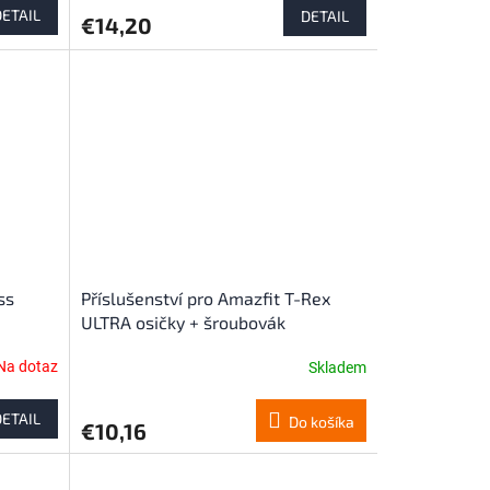
DETAIL
DETAIL
€14,20
ss
Příslušenství pro Amazfit T-Rex
ULTRA osičky + šroubovák
Na dotaz
Skladem
Priemerné
hodnotenie
produktu
DETAIL
Do košíka
€10,16
je
5,0
z