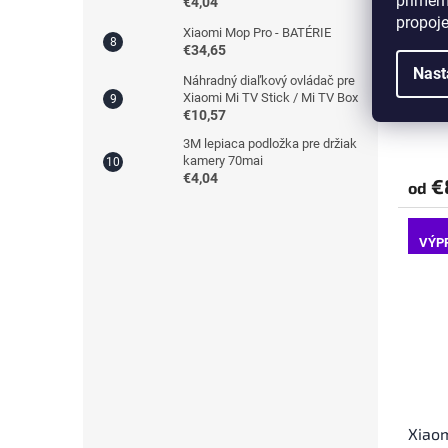
přímém
€4,04
propoj
Xiaomi Mop Pro - BATÉRIE
€34,65
Kovov
Nast
Náhradný diaľkový ovládač pre
Band 
Xiaomi Mi TV Stick / Mi TV Box
€10,57
Priem
3M lepiaca podložka pre držiak
hodno
kamery 70mai
produ
€4,04
€
od
je
4,3
z
VÝP
5
hviezd
Xiaom