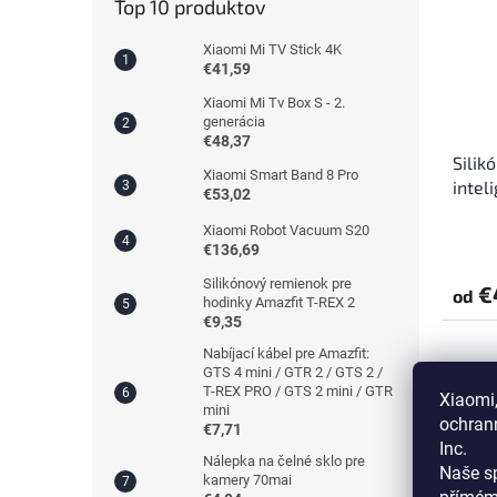
Top 10 produktov
Xiaomi Mi TV Stick 4K
€41,59
Xiaomi Mi Tv Box S - 2.
generácia
€48,37
Silik
Xiaomi Smart Band 8 Pro
intel
€53,02
mm (
Xiaomi Robot Vacuum S20
Honor
Priem
€136,69
hodno
produ
Silikónový remienok pre
€
od
je
hodinky Amazfit T-REX 2
4,3
€9,35
z
Nabíjací kábel pre Amazfit:
5
GTS 4 mini / GTR 2 / GTS 2 /
hviezd
T-REX PRO / GTS 2 mini / GTR
Xiaomi,
mini
ochran
€7,71
Inc.
Nálepka na čelné sklo pre
Naše sp
kamery 70mai