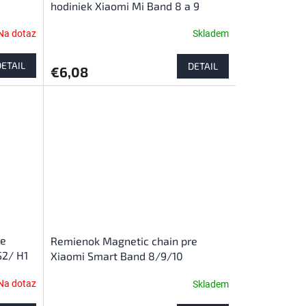
hodiniek Xiaomi Mi Band 8 a 9
Na dotaz
Skladem
DETAIL
DETAIL
€6,08
re
Remienok Magnetic chain pre
S2/ H1
Xiaomi Smart Band 8/9/10
Na dotaz
Skladem