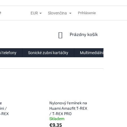
EUR
Slovenčina
NÍ LHŮTĚ
REKLAMACE
DODACÍ PODMÍNKY
Prihlásenie
VÝDEJNÍ POIN
NÁKUPNÝ
Prázdny košík
KOŠÍK
í telefony
Sonické zubní kartáčky
Multimediální centra
re
Nylonový řemínek na
ni /
Huami Amazfit T-REX
T-REX
/ T-REX PRO
Skladem
€9,35