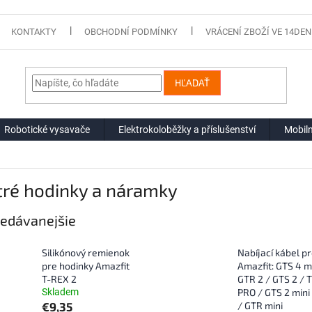
KONTAKTY
OBCHODNÍ PODMÍNKY
VRÁCENÍ ZBOŽÍ VE 14DEN
HĽADAŤ
Robotické vysavače
Elektrokoloběžky a příslušenství
Mobiln
tré hodinky a náramky
edávanejšie
Silikónový remienok
Nabíjací kábel p
pre hodinky Amazfit
Amazfit: GTS 4 mi
T-REX 2
GTR 2 / GTS 2 / 
Skladem
PRO / GTS 2 mini
€9,35
/ GTR mini