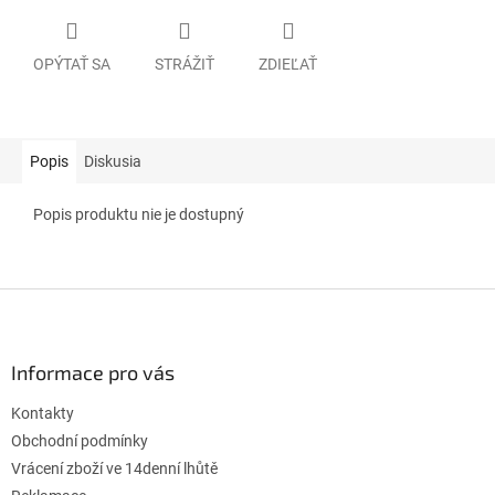
OPÝTAŤ SA
STRÁŽIŤ
ZDIEĽAŤ
Popis
Diskusia
Popis produktu nie je dostupný
Z
á
p
ä
Informace pro vás
t
Kontakty
i
e
Obchodní podmínky
Vrácení zboží ve 14denní lhůtě