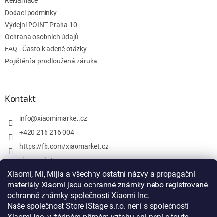
Reklamace
Dodací podmínky
Výdejní POINT Praha 10
Ochrana osobních údajů
FAQ - Často kladené otázky
Pojištění a prodloužená záruka
Kontakt
info
@
xiaomimarket.cz
+420 216 216 004
https://fb.com/xiaomarket.cz
xiaomarket.cz
Xiaomi, Mi, Mijia a všechny ostatní názvy a propagační
materiály Xiaomi jsou ochranné známky nebo registrované
ochranné známky společnosti Xiaomi Inc.
Vytvoril Shoptet
Naše společnost Store iStage s.r.o. není s společností
Xiaomi Inc. v žádném přímém vztahu
ani není s touto