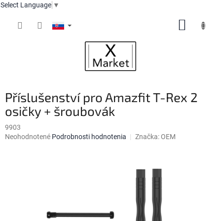
Select Language
▼
Prejsť
NÁKUP
na
obsah
KOŠÍK
Příslušenství pro Amazfit T-Rex 2
osičky + šroubovák
9903
Priemerné
Neohodnotené
Podrobnosti hodnotenia
Značka:
OEM
hodnotenie
produktu
je
0,0
z
5
hviezdičiek.