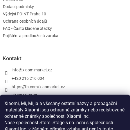
k
Dodací podmínky
y
v
Výdejní POINT Praha 10
ý
Ochrana osobních údajů
p
FAQ - Často kladené otázky
i
s
Pojištění a prodloužená záruka
u
Kontakt
info
@
xiaomimarket.cz
+420 216 216 004
https://fb.com/xiaomarket.cz
xiaomarket.cz
Xiaomi, Mi, Mijia a všechny ostatní názvy a propagační
materiály Xiaomi jsou ochranné známky nebo registrované
ochranné známky společnosti Xiaomi Inc.
Vytvoril Shoptet
Naše společnost Store iStage s.r.o. není s společností
Xiaomi Inc. v žádném přímém vztahu
ani není s touto