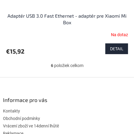
Adaptér USB 3.0 Fast Ethernet - adaptér pre Xiaomi Mi
Box
Na dotaz
DETAIL
€15,92
6
položiek celkom
O
v
l
Z
á
á
d
p
a
ä
Informace pro vás
c
t
i
Kontakty
i
e
p
e
Obchodní podmínky
r
Vrácení zboží ve 14denní lhůtě
v
Reklamace