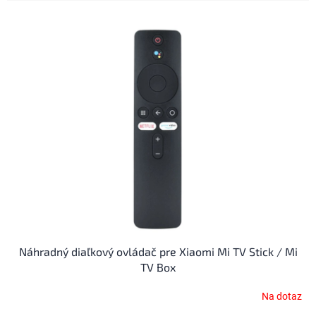
V
ý
p
i
s
p
r
o
d
u
k
t
o
v
Náhradný diaľkový ovládač pre Xiaomi Mi TV Stick / Mi
TV Box
Na dotaz