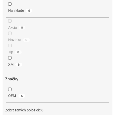
u
k
Na sklade
4
t
o
v
Akcia
0
Novinka
0
Tip
0
XM
6
Značky
OEM
6
Zobrazených položiek:
6