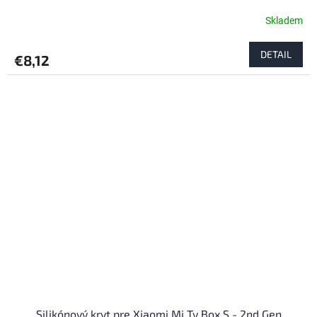
Skladem
DETAIL
€8,12
Silikónový kryt pre Xiaomi Mi Tv Box S - 2nd Gen