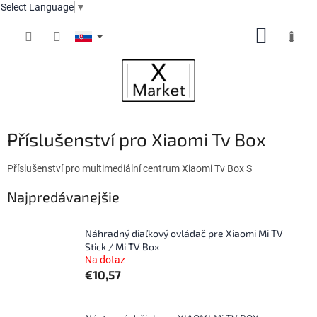
Select Language
▼
Prejsť
NÁKUP
na
obsah
KOŠÍK
Příslušenství pro Xiaomi Tv Box
Příslušenství pro multimediální centrum Xiaomi Tv Box S
Najpredávanejšie
Náhradný diaľkový ovládač pre Xiaomi Mi TV
Stick / Mi TV Box
Na dotaz
€10,57