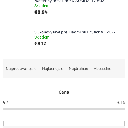
Nástenný držiak pre XIAOMI Mi TV BOX
Skladem
€8,94
Silikónový kryt pre Xiaomi Mi Tv Stick 4K 2022
Skladem
€8,12
R
a
Najpredávanejšie
Najlacnejšie
Najdrahšie
Abecedne
d
e
n
Cena
i
e
€
7
€
16
p
r
o
d