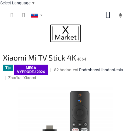
Select Language
▼
Prejsť
NÁKUP
na
obsah
KOŠÍK
Xiaomi Mi TV Stick 4K
4864
Tip
MEGA
Priemerné
82 hodnotení
Podrobnosti hodnotenia
VÝPRODEJ 2024
hodnotenie
Značka:
Xiaomi
produktu
je
4,4
z
5
hviezdičiek.