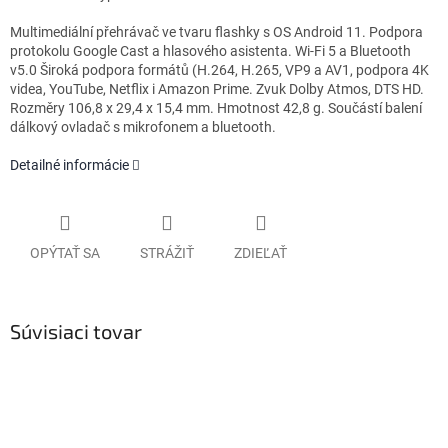
Multimediální přehrávač ve tvaru flashky s OS Android 11. Podpora
protokolu Google Cast a hlasového asistenta. Wi-Fi 5 a Bluetooth
v5.0 Široká podpora formátů (H.264, H.265, VP9 a AV1, podpora 4K
videa, YouTube, Netflix i Amazon Prime. Zvuk Dolby Atmos, DTS HD.
Rozměry 106,8 x 29,4 x 15,4 mm. Hmotnost 42,8 g. Součástí balení
dálkový ovladač s mikrofonem a bluetooth.
Detailné informácie
OPÝTAŤ SA
STRÁŽIŤ
ZDIEĽAŤ
Súvisiaci tovar