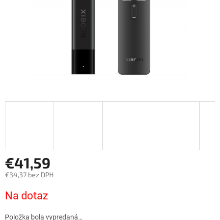
€41,59
€34,37 bez DPH
Jednotková
Na dotaz
cena:
Položka bola vypredaná…