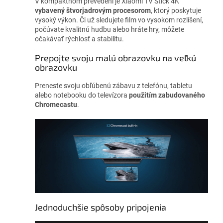
V kompaktnom prevedení je Xiaomi TV Stick 4K
vybavený štvorjadrovým procesorom
, ktorý poskytuje
vysoký výkon. Či už sledujete film vo vysokom rozlíšení,
počúvate kvalitnú hudbu alebo hráte hry, môžete
očakávať rýchlosť a stabilitu.
Prepojte svoju malú obrazovku na veľkú
obrazovku
Preneste svoju obľúbenú zábavu z telefónu, tabletu
alebo notebooku do televízora
použitím zabudovaného
Chromecastu
.
Jednoduchšie spôsoby pripojenia