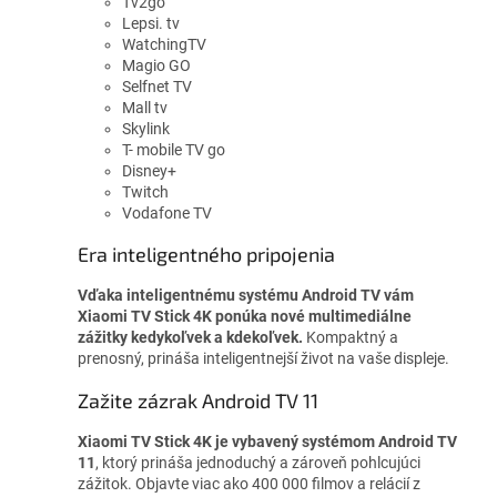
Tv2go
Lepsi. tv
WatchingTV
Magio GO
Selfnet TV
Mall tv
Skylink
T- mobile TV go
Disney+
Twitch
Vodafone TV
Era inteligentného pripojenia
Vďaka inteligentnému systému Android TV vám
Xiaomi TV Stick 4K ponúka nové multimediálne
zážitky kedykoľvek a kdekoľvek.
Kompaktný a
prenosný, prináša inteligentnejší život na vaše displeje.
Zažite zázrak Android TV 11
Xiaomi TV Stick 4K je vybavený systémom Android TV
11
, ktorý prináša jednoduchý a zároveň pohlcujúci
zážitok. Objavte viac ako 400 000 filmov a relácií z