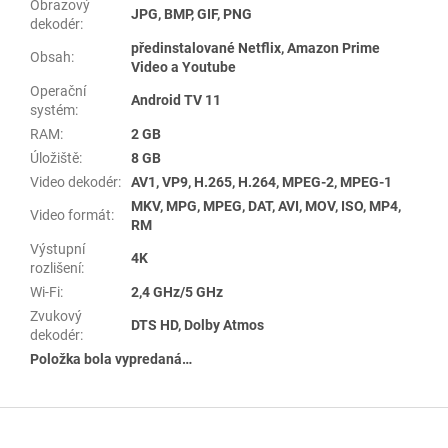
Obrazový
JPG, BMP, GIF, PNG
dekodér
:
předinstalované Netflix, Amazon Prime
Obsah
:
Video a Youtube
Operační
Android TV 11
systém
:
RAM
:
2 GB
Úložiště
:
8 GB
Video dekodér
:
AV1, VP9, H.265, H.264, MPEG-2, MPEG-1
MKV, MPG, MPEG, DAT, AVI, MOV, ISO, MP4,
Video formát
:
RM
Výstupní
4K
rozlišení
:
Wi-Fi
:
2,4 GHz/5 GHz
Zvukový
DTS HD, Dolby Atmos
dekodér
:
Položka bola vypredaná…
Z
á