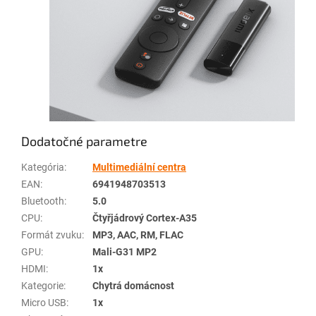
Dodatočné parametre
Kategória
:
Multimediální centra
EAN
:
6941948703513
Bluetooth
:
5.0
CPU
:
Čtyřjádrový Cortex-A35
Formát zvuku
:
MP3, AAC, RM, FLAC
GPU
:
Mali-G31 MP2
HDMI
:
1x
Kategorie
:
Chytrá domácnost
Micro USB
:
1x