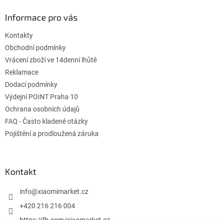
p
ä
Informace pro vás
t
Kontakty
i
e
Obchodní podmínky
Vrácení zboží ve 14denní lhůtě
Reklamace
Dodací podmínky
Výdejní POINT Praha 10
Ochrana osobních údajů
FAQ - Často kladené otázky
Pojištění a prodloužená záruka
Kontakt
info
@
xiaomimarket.cz
+420 216 216 004