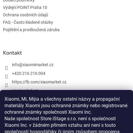
Dodací podmínky
y
v
Výdejní POINT Praha 10
ý
Ochrana osobních údajů
p
FAQ - Často kladené otázky
i
s
Pojištění a prodloužená záruka
u
Kontakt
info
@
xiaomimarket.cz
+420 216 216 004
https://fb.com/xiaomarket.cz
xiaomarket.cz
Xiaomi, Mi, Mijia a všechny ostatní názvy a propagační
materiály Xiaomi jsou ochranné známky nebo registrované
ochranné známky společnosti Xiaomi Inc.
Vytvoril Shoptet
Naše společnost Store iStage s.r.o. není s společností
Xiaomi Inc. v žádném přímém vztahu
ani není s touto
Copyright 2026
XiaomiMarket.cz
. Všetky práva vyhradené.
společností hospodářsky či jiným způsobem propojena
.