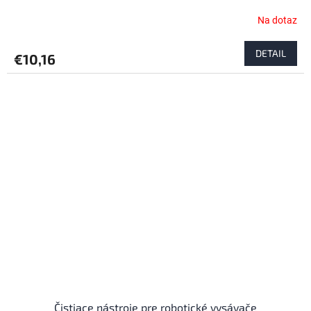
Na dotaz
DETAIL
€10,16
Čistiace nástroje pre robotické vysávače