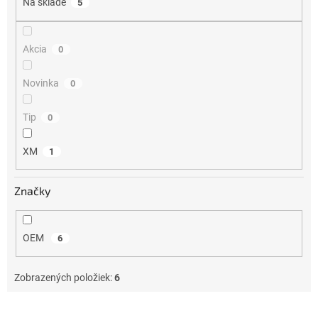
Na sklade
5
t
o
v
Akcia
0
Novinka
0
Tip
0
XM
1
Značky
OEM
6
Zobrazených položiek:
6
V