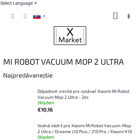
Select Language
▼
Prejsť
NÁKUP
na
obsah
KOŠÍK
MI ROBOT VACUUM MOP 2 ULTRA
Najpredávanejšie
Odpadové vrecká pre vysávač Xiaomi Mi Robot
Vacuum Mop 2 Ultra - 2ks
Skladem
€10,16
Vodná nádrž pre Xiaomi Mi Robot Vacuum-Mop
2 Ultra / Dreame L10 Plus / Z10 Pro / Xiaomi X10
Skladem