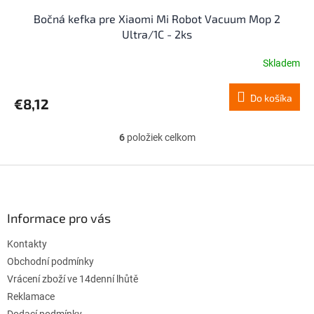
Bočná kefka pre Xiaomi Mi Robot Vacuum Mop 2
Ultra/1C - 2ks
Skladem
Do košíka
€8,12
6
položiek celkom
O
v
l
Z
á
á
d
p
a
ä
Informace pro vás
c
t
i
Kontakty
i
e
p
e
Obchodní podmínky
r
Vrácení zboží ve 14denní lhůtě
v
Reklamace
k