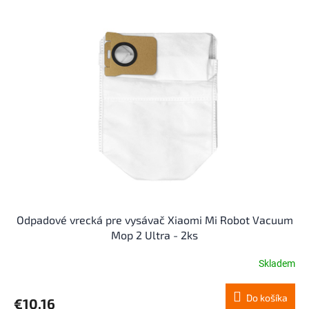
ý
p
i
s
p
r
o
d
u
k
t
o
v
Odpadové vrecká pre vysávač Xiaomi Mi Robot Vacuum
Mop 2 Ultra - 2ks
Skladem
Do košíka
€10,16