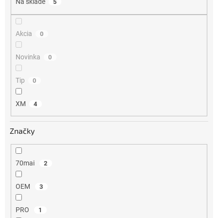
Na sklade
5
t
o
v
Akcia
0
Novinka
0
Tip
0
XM
4
Značky
70mai
2
OEM
3
PRO
1