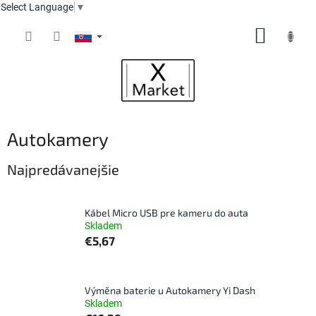
Select Language
▼
Prejsť
NÁKUP
na
obsah
KOŠÍK
Autokamery
Najpredávanejšie
Kábel Micro USB pre kameru do auta
Skladem
€5,67
Výměna baterie u Autokamery Yi Dash
Skladem