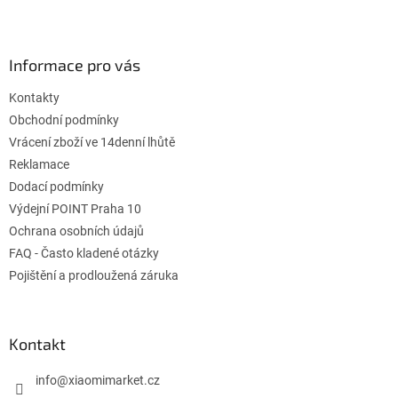
l
Z
á
á
d
p
a
ä
Informace pro vás
c
t
i
Kontakty
i
e
p
e
Obchodní podmínky
r
Vrácení zboží ve 14denní lhůtě
v
Reklamace
k
Dodací podmínky
y
v
Výdejní POINT Praha 10
ý
Ochrana osobních údajů
p
FAQ - Často kladené otázky
i
s
Pojištění a prodloužená záruka
u
Kontakt
info
@
xiaomimarket.cz