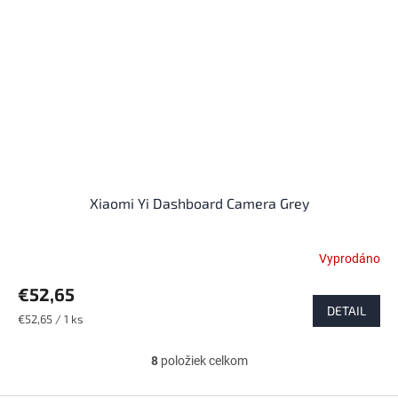
Xiaomi Yi Dashboard Camera Grey
Vyprodáno
Priemerné
hodnotenie
€52,65
produktu
DETAIL
je
Jednotková
€52,65 / 1 ks
4,4
cena:
z
8
položiek celkom
5
O
hviezdičiek.
v