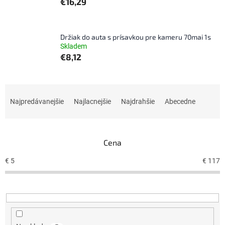
€16,29
Držiak do auta s prísavkou pre kameru 70mai 1s
Skladem
€8,12
R
a
Najpredávanejšie
Najlacnejšie
Najdrahšie
Abecedne
d
e
n
Cena
i
e
€
5
€
117
p
r
o
d
u
k