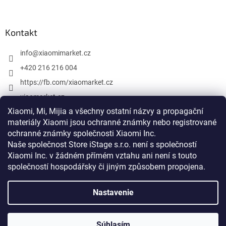
Kontakt
info
@
xiaomimarket.cz
+420 216 216 004
https://fb.com/xiaomarket.cz
xiaomarket.cz
Xiaomi, Mi, Mijia a všechny ostatní názvy a propagační
materiály Xiaomi jsou ochranné známky nebo registrované
ochranné známky společnosti Xiaomi Inc.
Vytvoril Shoptet
Naše společnost Store iStage s.r.o. není s společností
Xiaomi Inc. v žádném přímém vztahu
ani není s touto
Copyright 2026
XiaomiMarket.cz
. Všetky práva vyhradené.
společností hospodářsky či jiným způsobem propojena
.
Upraviť nastavenie cookies
Nastavenie
Xiaomi, Mi, Mijia a všetky ostatné názvy a propagačné materiály
Xiaomi sú ochranné známky alebo registrované ochranné známky
spoločnosti Xiaomi Inc. Naša spoločnosť Store iStage s.r.o. nie je s
spoločnosťou Xiaomi Inc. v žiadnom priamom vzťahu ani nie je s
Súhlasím