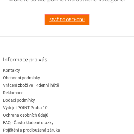
SPÄŤ DO OBCHODU
Z
á
p
ä
Informace pro vás
t
Kontakty
i
e
Obchodní podmínky
Vrácení zboží ve 14denní lhůtě
Reklamace
Dodací podmínky
Výdejní POINT Praha 10
Ochrana osobních údajů
FAQ - Často kladené otázky
Pojištění a prodloužená záruka