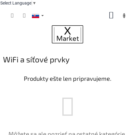
Select Language
▼
Prejsť
NÁKUP
na
obsah
KOŠÍK
WiFi a síťové prvky
Produkty ešte len pripravujeme.
Môžete sa ale pozrieť na ostatné kategórie.