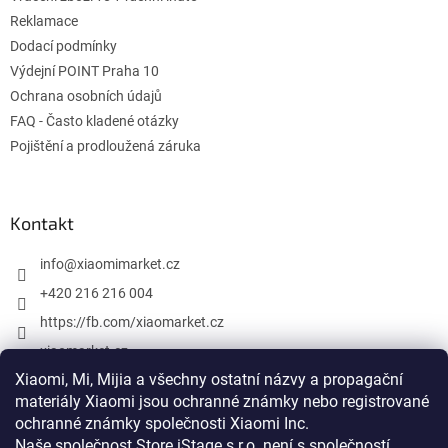
Reklamace
Dodací podmínky
Výdejní POINT Praha 10
Ochrana osobních údajů
FAQ - Často kladené otázky
Pojištění a prodloužená záruka
Kontakt
info
@
xiaomimarket.cz
+420 216 216 004
https://fb.com/xiaomarket.cz
xiaomarket.cz
Xiaomi, Mi, Mijia a všechny ostatní názvy a propagační
materiály Xiaomi jsou ochranné známky nebo registrované
ochranné známky společnosti Xiaomi Inc.
Vytvoril Shoptet
Naše společnost Store iStage s.r.o. není s společností