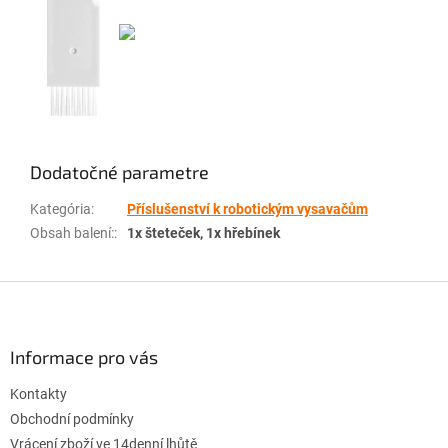
Dodatočné parametre
Kategória
:
Příslušenství k robotickým vysavačům
Obsah balení:
:
1x šteteček, 1x hřebínek
Z
á
p
ä
Informace pro vás
t
Kontakty
i
e
Obchodní podmínky
Vrácení zboží ve 14denní lhůtě