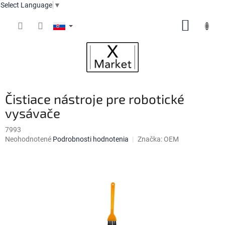
Select Language
▼
Prejsť
NÁKUP
na
obsah
KOŠÍK
Čistiace nástroje pre robotické
vysávače
7993
Priemerné
Neohodnotené
Podrobnosti hodnotenia
Značka:
OEM
hodnotenie
produktu
je
0,0
z
5
hviezdičiek.