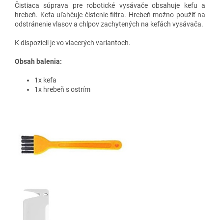
Čistiaca súprava pre robotické vysávače obsahuje kefu a
hrebeň. Kefa uľahčuje čistenie filtra. Hrebeň možno použiť na
odstránenie vlasov a chlpov zachytených na kefách vysávača.
K dispozícii je vo viacerých variantoch.
Obsah balenia:
1x kefa
1x hrebeň s ostrím