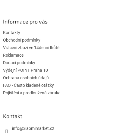
v
Z
a
a
c
á
n
i
p
i
e
ä
Informace pro vás
e
p
t
r
Kontakty
i
v
e
Obchodní podmínky
k
y
Vrácení zboží ve 14denní lhůtě
v
Reklamace
ý
Dodací podmínky
p
i
Výdejní POINT Praha 10
s
Ochrana osobních údajů
u
FAQ - Často kladené otázky
Pojištění a prodloužená záruka
Kontakt
info
@
xiaomimarket.cz