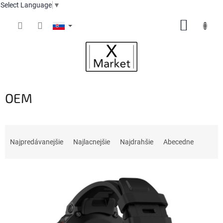
Select Language
▼
Prejsť
NÁKUP
na
obsah
KOŠÍK
OEM
R
a
Najpredávanejšie
Najlacnejšie
Najdrahšie
Abecedne
d
e
V
n
ý
i
p
e
i
p
s
r