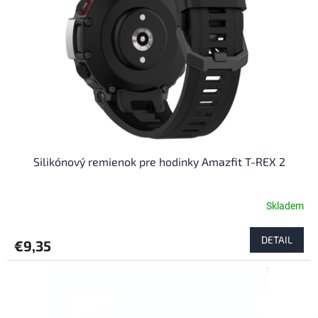
p
o
r
d
o
u
d
k
u
t
k
o
t
v
o
v
Silikónový remienok pre hodinky Amazfit T-REX 2
Skladem
DETAIL
€9,35