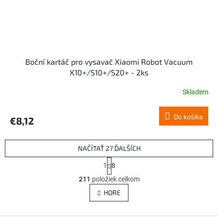
Boční kartáč pro vysavač Xiaomi Robot Vacuum
X10+/S10+/S20+ - 2ks
Skladem
Do košíka
€8,12
NAČÍTAŤ 27 ĎALŠÍCH
S
1
8
t
O
r
211
položiek celkom
v
á
l
HORE
n
á
k
d
o