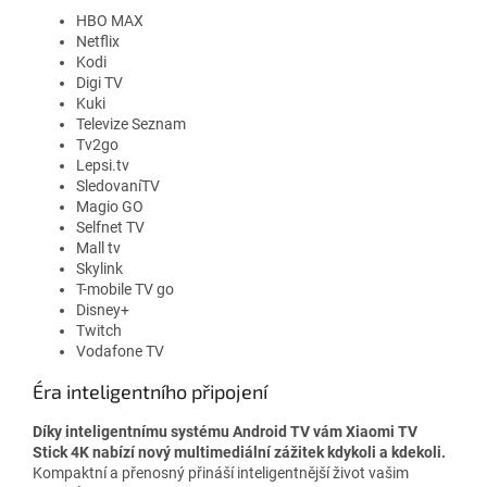
HBO MAX
Netflix
Kodi
Digi TV
Kuki
Televize Seznam
Tv2go
Lepsi.tv
SledovaníTV
Magio GO
Selfnet TV
Mall tv
Skylink
T-mobile TV go
Disney+
Twitch
Vodafone TV
Éra inteligentního připojení
Díky inteligentnímu systému Android TV vám Xiaomi TV
Stick 4K nabízí nový multimediální zážitek kdykoli a kdekoli.
Kompaktní a přenosný přináší inteligentnější život vašim