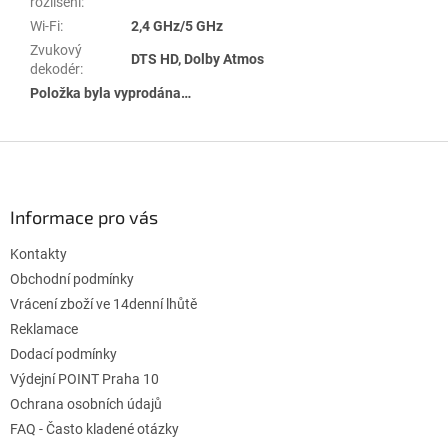
rozlišení
:
Wi-Fi
:
2,4 GHz/5 GHz
Zvukový
DTS HD, Dolby Atmos
dekodér
:
Položka byla vyprodána…
Z
á
p
a
Informace pro vás
t
Kontakty
í
Obchodní podmínky
Vrácení zboží ve 14denní lhůtě
Reklamace
Dodací podmínky
Výdejní POINT Praha 10
Ochrana osobních údajů
FAQ - Často kladené otázky