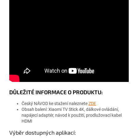
DŮLEŽITÉ INFORMACE O PRODUKTU:
Český NÁVOD ke stažení naleznete
ZDE
Obsah balení: Xiaomi TV Stick 4K, dálkové ovládání,
napájecí adaptér, návod k použití, prodlužovací kabel
HDMI
Výběr dostupných aplikací: