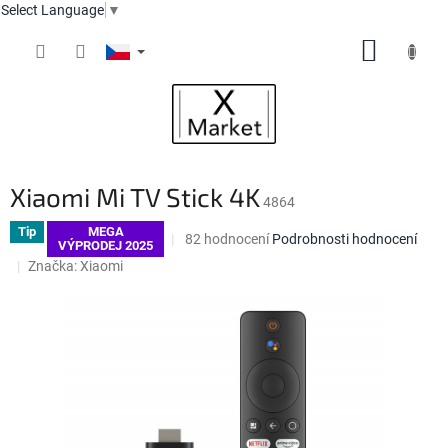
Select Language
▼
Přejít
NÁKUP
na
obsah
KOŠÍK
Xiaomi Mi TV Stick 4K
4864
Tip
MEGA
Průměrné
82 hodnocení
Podrobnosti hodnocení
VÝPRODEJ 2025
hodnocení
Značka:
Xiaomi
produktu
je
4,4
z
5
hvězdiček.