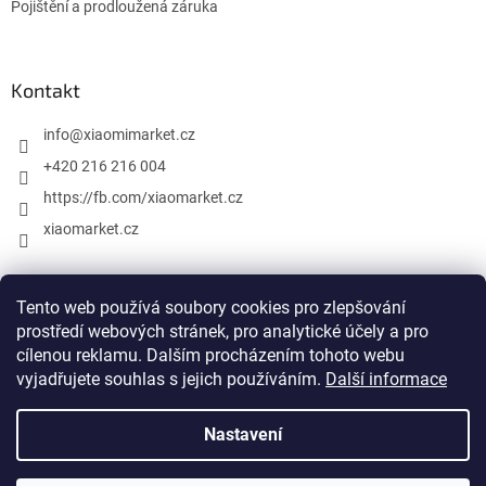
Pojištění a prodloužená záruka
Kontakt
info
@
xiaomimarket.cz
+420 216 216 004
https://fb.com/xiaomarket.cz
xiaomarket.cz
Tento web používá soubory cookies pro zlepšování
Vytvořil Shoptet
prostředí webových stránek, pro analytické účely a pro
cílenou reklamu. Dalším procházením tohoto webu
Copyright 2026
XiaomiMarket.cz
. Všechna práva vyhrazena.
vyjadřujete souhlas s jejich používáním.
Další informace
Upravit nastavení cookies
Nastavení
Xiaomi, Mi, Mijia a všechny ostatní názvy a propagační materiály
Xiaomi jsou ochranné známky nebo registrované ochranné
známky společnosti Xiaomi Inc. Naše společnost Store iStage s.r.o.