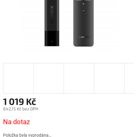
1 019 Kč
842,15 Kč bez DPH
Měrná
Na dotaz
cena:
Položka byla vyprodána…