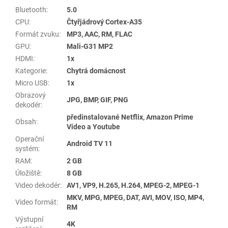
Bluetooth
:
5.0
CPU
:
Čtyřjádrový Cortex-A35
Formát zvuku
:
MP3, AAC, RM, FLAC
GPU
:
Mali-G31 MP2
HDMI
:
1x
Kategorie
:
Chytrá domácnost
Micro USB
:
1x
Obrazový
JPG, BMP, GIF, PNG
dekodér
:
předinstalované Netflix, Amazon Prime
Obsah
:
Video a Youtube
Operační
Android TV 11
systém
:
RAM
:
2 GB
Úložiště
:
8 GB
Video dekodér
:
AV1, VP9, H.265, H.264, MPEG-2, MPEG-1
MKV, MPG, MPEG, DAT, AVI, MOV, ISO, MP4,
Video formát
:
RM
Výstupní
4K