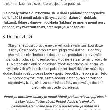
telekomunikačních služeb, které objednatel používá.
Dle novely zákona č. 235/2004 Sb., o dani z přidané hodnoty nelze
od 1. 1. 2013 měnit údaje v již vystaveném daňovém dokladu
(faktura). Údaje v daňovém dokladu (faktura) je možné měnit jen v
případě, kdy zákazník zboží ještě nepřijal a nezaplatil.
3. Dodání zboží
Objednané zboží doručujeme dle velikosti a váhy zásilkou skrze
služby České pošty nebo smluvní přepravní službou. Dodávky
předmětu plnění budou dle dostupnosti produktů a provozních
možností prodávajícího realizovány v co nejkratším termínu, obvykle
1 - 6 pracovních dnů od objednání zboží uvedeného skladem. Ve
výjimečných případech nebo pokud není zboží skladem může být
dodací lhůta i delší, o čemž bude kupující bezodkladně po zjištění této
skutečnosti vyrozuměn. Místo dodání je stanoveno na základě
objednávky kupujícího. Za splnění dodávky se považuje dodání
předmětu na uvedenou adresu.
Ihned po doručení zásilky je nutné řádně překontrolovat její obsah
a stav jednotlivého zboží. Pokud dojde k jakýmkoliv
nesrovnalostem nebo je-li zboží poškozené, je nutné nás