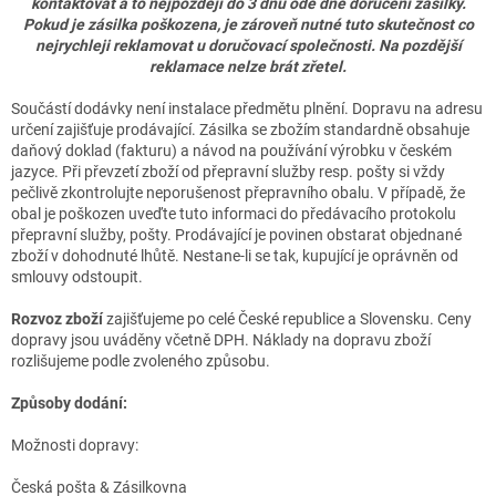
kontaktovat a to nejpozději do 3 dnů ode dne doručení zásilky.
Pokud je zásilka poškozena, je zároveň nutné tuto skutečnost co
nejrychleji reklamovat u doručovací společnosti. Na pozdější
reklamace nelze brát zřetel.
Součástí dodávky není instalace předmětu plnění. Dopravu na adresu
určení zajišťuje prodávající. Zásilka se zbožím standardně obsahuje
daňový doklad (fakturu) a návod na používání výrobku v českém
jazyce. Při převzetí zboží od přepravní služby resp. pošty si vždy
pečlivě zkontrolujte neporušenost přepravního obalu. V případě, že
obal je poškozen uveďte tuto informaci do předávacího protokolu
přepravní služby, pošty. Prodávající je povinen obstarat objednané
zboží v dohodnuté lhůtě. Nestane-li se tak, kupující je oprávněn od
smlouvy odstoupit.
Rozvoz zboží
zajišťujeme po celé České republice a Slovensku. Ceny
dopravy jsou uváděny včetně DPH. Náklady na dopravu zboží
rozlišujeme podle zvoleného způsobu.
Způsoby dodání:
Možnosti dopravy
:
Česká pošta & Zásilkovna