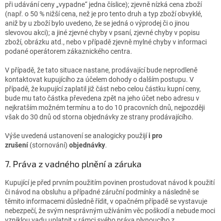
při udávání ceny „vypadne“ jedna číslice); zjevně nízká cena zboží
(např. o 50 % nižší cena, než je pro tento druh a typ zboží obvyklé,
aniž by u zboží bylo uvedeno, že se jedná o výprodej či o jinou
slevovou akci); a jiné zjevné chyby v psaní, zjevné chyby v popisu
zboží, obrázku atd., nebo v případě zjevně mylné chyby v informaci
podané operátorem zákaznického centra.
V případě, že tato situace nastane, prodávající bude neprodleně
kontaktovat kupujícího za účelem dohody o dalším postupu. V
případě, že kupující zaplatil již část nebo celou částku kupní ceny,
bude mu tato částka převedena zpět na jeho účet nebo adresu v
nejkratším možném termínu a to do 10 pracovních dnů, nejpozději
však do 30 dnů od storna objednávky ze strany prodávajícího.
Výše uvedená ustanovení se analogicky použijí
i pro
zrušení
(stornování)
objednávky
.
7. Práva z vadného plnění a záruka
Kupující je před prvním použitím povinen prostudovat návod k použití
či návod na obsluhu a případné záruční podmínky a následně se
těmito informacemi důsledně řídit, v opačném případě se vystavuje
nebezpečí, že svým nesprávným užíváním věc poškodí a nebude moci
vzniklou vadu uplatnit v rámci svého práva plynoucího z