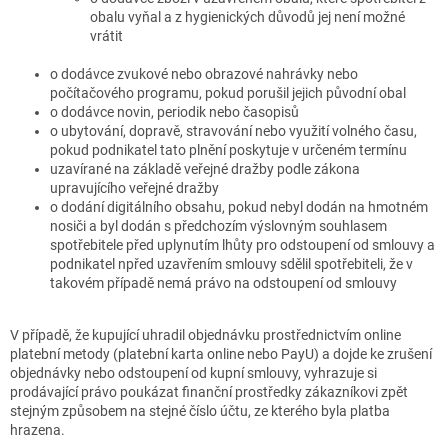
obalu vyňal a z hygienických důvodů jej není možné
vrátit
o dodávce zvukové nebo obrazové nahrávky nebo
počítačového programu, pokud porušil jejich původní obal
o dodávce novin, periodik nebo časopisů
o ubytování, dopravě, stravování nebo využití volného času,
pokud podnikatel tato plnění poskytuje v určeném termínu
uzavírané na základě veřejné dražby podle zákona
upravujícího veřejné dražby
o dodání digitálního obsahu, pokud nebyl dodán na hmotném
nosiči a byl dodán s předchozím výslovným souhlasem
spotřebitele před uplynutím lhůty pro odstoupení od smlouvy a
podnikatel npřed uzavřením smlouvy sdělil spotřebiteli, že v
takovém případě nemá právo na odstoupení od smlouvy
V případě, že kupující uhradil objednávku prostřednictvím online
platební metody (platební karta online nebo PayU) a dojde ke zrušení
objednávky nebo odstoupení od kupní smlouvy, vyhrazuje si
prodávající právo poukázat finanční prostředky zákazníkovi zpět
stejným způsobem na stejné číslo účtu, ze kterého byla platba
hrazena.