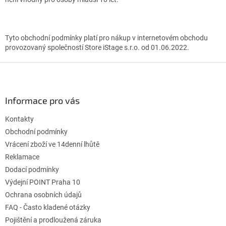
Tyto obchodní podmínky platí pro nákup v internetovém obchodu
provozovaný společností Store iStage s.r.o. od 01.06.2022.
Z
á
p
a
Informace pro vás
t
Kontakty
í
Obchodní podmínky
Vrácení zboží ve 14denní lhůtě
Reklamace
Dodací podmínky
Výdejní POINT Praha 10
Ochrana osobních údajů
FAQ - Často kladené otázky
Pojištění a prodloužená záruka