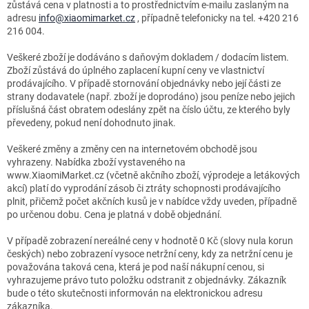
zůstává cena v platnosti a to prostřednictvím e-mailu zaslaným na
adresu
info@xiaomimarket.cz
, případně telefonicky na tel. +420 216
216 004.
Veškeré zboží je dodáváno s daňovým dokladem / dodacím listem.
Zboží zůstává do úplného zaplacení kupní ceny ve vlastnictví
prodávajícího. V případě stornování objednávky nebo její části ze
strany dodavatele (např. zboží je doprodáno) jsou peníze nebo jejich
příslušná část obratem odeslány zpět na číslo účtu, ze kterého byly
převedeny, pokud není dohodnuto jinak.
Veškeré změny a změny cen na internetovém obchodě jsou
vyhrazeny. Nabídka zboží vystaveného na
www.XiaomiMarket.cz (včetně akčního zboží, výprodeje a letákových
akcí) platí do vyprodání zásob či ztráty schopnosti prodávajícího
plnit, přičemž počet akčních kusů je v nabídce vždy uveden, případně
po určenou dobu. Cena je platná v době objednání.
V případě zobrazení nereálné ceny v hodnotě 0 Kč (slovy nula korun
českých) nebo zobrazení vysoce netržní ceny, kdy za netržní cenu je
považována taková cena, která je pod naší nákupní cenou, si
vyhrazujeme právo tuto položku odstranit z objednávky. Zákazník
bude o této skutečnosti informován na elektronickou adresu
zákazníka.