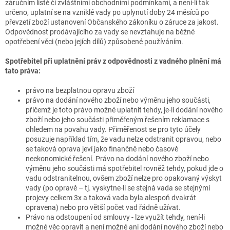
záručním listě či zvláštními obchodními podmínkami, a není-li tak
určeno, uplatní se na vzniklé vady po uplynutí doby 24 měsíců po
převzetí zboží ustanovení Občanského zákoníku o záruce za jakost.
Odpovědnost prodávajícího za vady se nevztahuje na běžné
opotřebení věci (nebo jejích dílů) způsobené používáním.
Spotřebitel při uplatnění práv z odpovědnosti z vadného plnění má
tato práva:
právo na bezplatnou opravu zboží
právo na dodání nového zboží nebo výměnu jeho součásti,
přičemž je toto právo možné uplatnit tehdy, je-li dodání nového
zboží nebo jeho součásti přiměřeným řešením reklamace s
ohledem na povahu vady. Přiměřenost se pro tyto účely
posuzuje například tím, že vadu nelze odstranit opravou, nebo
se taková oprava jeví jako finančně nebo časově
neekonomické řešení. Právo na dodání nového zboží nebo
výměnu jeho součásti má spotřebitel rovněž tehdy, pokud jde o
vadu odstranitelnou, ovšem zboží nelze pro opakovaný výskyt
vady (po opravě – tj. vyskytne-li se stejná vada se stejnými
projevy celkem 3x a taková vada byla alespoň dvakrát
opravena) nebo pro větší počet vad řádně užívat.
Právo na odstoupení od smlouvy - lze využít tehdy, není-li
možné věc opravit a není možné ani dodání nového zboží nebo