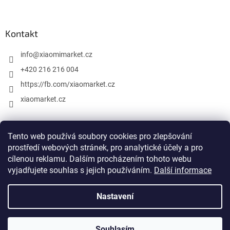
Kontakt
info
@
xiaomimarket.cz
+420 216 216 004
https://fb.com/xiaomarket.cz
xiaomarket.cz
Tento web používá soubory cookies pro zlepšování
Vytvořil Shoptet
prostředí webových stránek, pro analytické účely a pro
cílenou reklamu. Dalším procházením tohoto webu
Copyright 2026
XiaomiMarket.cz
. Všechna práva vyhrazena.
vyjadřujete souhlas s jejich používáním.
Další informace
Upravit nastavení cookies
Nastavení
Xiaomi, Mi, Mijia a všechny ostatní názvy a propagační materiály
Xiaomi jsou ochranné známky nebo registrované ochranné
známky společnosti Xiaomi Inc. Naše společnost Store iStage s.r.o.
není s společností Xiaomi Inc. v žádném přímém vztahu ani není s
Souhlasím