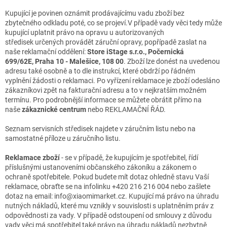
Kupující je povinen oznámit prodávajícímu vadu zboží bez
zbytečného odkladu poté, co se projeví.V případě vady věci tedy může
kupující uplatnit právo na opravu u autorizovaných
středisek určených provádět záruční opravy, popřípadě zaslat na
naše reklamační oddělení:
Store
iStage s.r.o.,
Počernická
699/62E,
Praha 10 - Malešice,
108 00
. Zboží lze donést na uvedenou
adresu také osobně a to dle instrukcí, které obdrží po řádném
vyplnění žádosti o reklamaci. Po vyřízení reklamace je zboží odesláno
zákazníkovi zpět na fakturační adresu a to v nejkratším možném
termínu. Pro podrobnější informace se můžete obrátit přímo na
naše
zákaznické centrum
nebo REKLAMAČNÍ ŘÁD.
Seznam servisních středisek najdete v záručním listu nebo na
samostatné příloze u záručního listu.
Reklamace zboží
- se v případě, že kupujícím je spotřebitel, řídí
příslušnými ustanoveními občanského zákoníku a zákonem o
ochraně spotřebitele. Pokud budete mít dotaz ohledně stavu Vaší
reklamace, obraťte se na infolinku +420 216 216 004 nebo zašlete
dotaz na email: info@xiaomimarket.cz. Kupující má právo na úhradu
nutných nákladů, které mu vznikly v souvislosti s uplatněním práv z
odpovědnosti za vady. V případě odstoupení od smlouvy z důvodu
vady věci má spotřebitel také právo na úhradu nákladů nezbytně