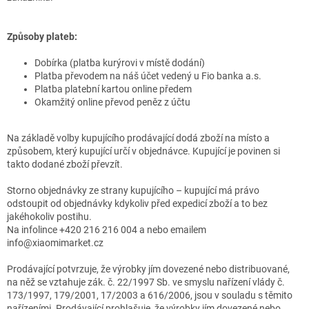
Způsoby plateb:
Dobírka (platba kurýrovi v místě dodání)
Platba převodem na náš účet vedený u Fio banka a.s.
Platba platební kartou online předem
Okamžitý online převod peněz z účtu
Na základě volby kupujícího prodávající dodá zboží na místo a
způsobem, který kupující určí v objednávce. Kupující je povinen si
takto dodané zboží převzít.
Storno objednávky ze strany kupujícího – kupující má právo
odstoupit od objednávky kdykoliv před expedicí zboží a to bez
jakéhokoliv postihu.
Na infolince +420 216 216 004 a nebo emailem
info@xiaomimarket.cz
Prodávající potvrzuje, že výrobky jím dovezené nebo distribuované,
na něž se vztahuje zák. č. 22/1997 Sb. ve smyslu nařízení vlády č.
173/1997, 179/2001, 17/2003 a 616/2006, jsou v souladu s těmito
nařízeními. Prodávající prohlašuje, že výrobky jím dovezené nebo