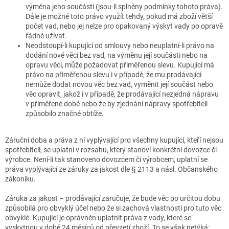
výměna jeho součásti (jsou-li splněny podmínky tohoto práva).
Dále je možné toto právo využít tehdy, pokud má zboží větší
počet vad, nebo jej nelze pro opakovaný výskyt vady po opravě
řádně užívat.
Neodstoupí-li kupující od smlouvy nebo neuplatní-li právo na
dodání nové věci bez vad, na výměnu její součásti nebo na
opravu věci, může požadovat přiměřenou slevu. Kupující má
právo na přiměřenou slevu i v případě, že mu prodávající
nemůže dodat novou věc bez vad, vyměnit její součást nebo
věc opravit, jakož i v případě, že prodávající nezjedná nápravu
v přiměřené době nebo že by zjednání nápravy spotřebiteli
způsobilo značné obtíže.
Záruční doba a práva z ní vyplývající pro všechny kupující, kteří nejsou
spotřebiteli, se uplatní v rozsahu, který stanoví konkrétní dovozce či
výrobce. Není-li tak stanoveno dovozcem či výrobcem, uplatní se
práva vyplývající ze záruky za jakost dle § 2113 a násl. Občanského
zákoníku.
Záruka za jakost – prodávající zaručuje, že bude věc po určitou dobu
způsobilá pro obvyklý účel nebo že si zachová vlastnosti pro tuto věc
obvyklé. Kupující je oprávněn uplatnit práva z vady, které se
vyskytnou v době 24 měsíců od převzetí zboží. To se však netýká: