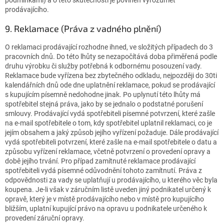
prodávajícího.
9. Reklamace (Práva z vadného plnění)
O reklamaci prodávající rozhodne ihned, ve složitých případech do 3
pracovních dnů. Do této lhůty se nezapočítává doba přiměřená podle
druhu výrobku či služby potřebná k odbornému posouzení vady.
Reklamace bude vyřízena bez zbytečného odkladu, nejpozději do 30ti
kalendářních dnů ode dne uplatnění reklamace, pokud se prodávající
s kupujícím písemně nedohodne jinak. Po uplynutí této lhůty má
spotřebitel stejná práva, jako by se jednalo o podstatné porušení
smlouvy. Prodávající vydá spotřebiteli písemné potvrzení, které zašle
na e-mail spotřebitele o tom, kdy spotřebitel uplatnil reklamaci, co je
jejím obsahem a jaký způsob jejího vyřízení požaduje. Dále prodávající
vydá spotřebiteli potvrzení, které zašle na e-mail spotřebitele o datu a
způsobu vyřízení reklamace, včetně potvrzení o provedení opravy a
době jejího trvání. Pro případ zamítnuté reklamace prodávající
spotřebiteli vydá písemné odůvodnění tohoto zamítnutí. Práva z
odpovědnosti za vady se uplatňují u prodávajícího, u kterého věc byla
koupena. Je-li však v záručním listě uveden jiný podnikatel určený k
opravě, který je v místě prodávajícího nebo v místě pro kupujícího
bližším, uplatní kupující právo na opravu u podnikatele určeného k
provedení záruční opravy.