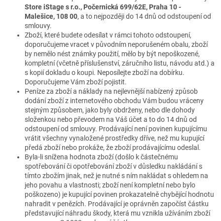
Store
iStage s r.o.,
Počernická 699/62E,
Praha 10 -
Malešice,
108 00
, a to nejpozději do 14 dnů od odstoupení od
smlouvy.
Zboží, které budete odesílat v rámci tohoto odstoupení,
doporučujeme vracet v původním neporušeném obalu, zboží
by nemělo nést známky použití, mělo by být nepoškozené,
kompletní (včetně příslušenství, záručního listu, návodu atd.) a
s kopií dokladu o koupi. Neposílejte zboží na dobírku.
Doporučujeme Vám zboží pojistit.
Peníze za zboží a náklady na nejlevnější nabízený způsob
dodání zboží z internetového obchodu Vám budou vráceny
stejným způsobem, jako byly obdrženy, nebo dle dohody
složenkou nebo převodem na Váš účet a to do 14 dnů od
odstoupení od smlouvy. Prodávající není povinen kupujícímu
vrátit všechny vynaložené prostředky dříve, než mu kupující
předá zboží nebo prokáže, že zboží prodávajícímu odeslal.
Byla-li snížena hodnota zboží (došlo k částečnému
spotřebování či opotřebování zboží v důsledku nakládání s
tímto zbožím jinak, než je nutné s ním nakládat s ohledem na
jeho povahu a vlastnosti; zboží není kompletní nebo bylo
poškozeno) je kupující povinen prokazatelně chybějící hodnotu
nahradit v penězích. Prodávající je oprávněn započíst částku
představující náhradu škody, která mu vznikla užíváním zboží