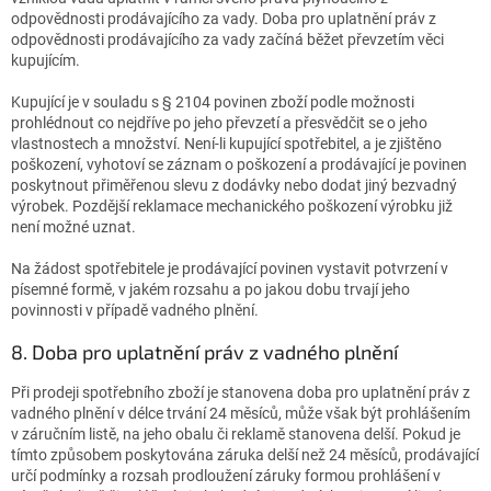
odpovědnosti prodávajícího za vady. Doba pro uplatnění práv z
odpovědnosti prodávajícího za vady začíná běžet převzetím věci
kupujícím.
Kupující je v souladu s § 2104 povinen zboží podle možnosti
prohlédnout co nejdříve po jeho převzetí a přesvědčit se o jeho
vlastnostech a množství. Není-li kupující spotřebitel, a je zjištěno
poškození, vyhotoví se záznam o poškození a prodávající je povinen
poskytnout přiměřenou slevu z dodávky nebo dodat jiný bezvadný
výrobek. Pozdější reklamace mechanického poškození výrobku již
není možné uznat.
Na žádost spotřebitele je prodávající povinen vystavit potvrzení v
písemné formě, v jakém rozsahu a po jakou dobu trvají jeho
povinnosti v případě vadného plnění.
8. Doba pro uplatnění práv z vadného plnění
Při prodeji spotřebního zboží je stanovena doba pro uplatnění práv z
vadného plnění v délce trvání 24 měsíců, může však být prohlášením
v záručním listě, na jeho obalu či reklamě stanovena delší. Pokud je
tímto způsobem poskytována záruka delší než 24 měsíců, prodávající
určí podmínky a rozsah prodloužení záruky formou prohlášení v