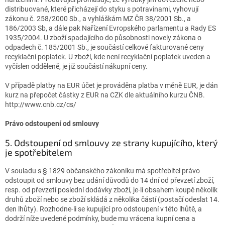
distribuované, které přicházejí do styku s potravinami, vyhovují
zákonu č. 258/2000 Sb., a vyhláškám MZ ČR 38/2001 Sb., a
186/2003 Sb, a dále pak Nařízení Evropského parlamentu a Rady ES
1935/2004. U zboží spadajícího do působnosti novely zákona o
odpadech č. 185/2001 Sb., je součástí celkové fakturované ceny
recyklační poplatek. U zboží, kde není recyklační poplatek uveden a
vyčíslen odděleně, je již součástí nákupní ceny.
V případě platby na EUR účet je prováděna platba v měně EUR, je dán
kurz na přepočet částky z EUR na CZK dle aktuálního kurzu ČNB.
http://www.cnb.cz/cs/
Právo odstoupení od smlouvy
5. Odstoupení od smlouvy ze strany kupujícího, který
je spotřebitelem
V souladu s § 1829 občanského zákoníku má spotřebitel právo
odstoupit od smlouvy bez udání důvodů do 14 dní od převzetí zboží,
resp. od převzetí poslední dodávky zboží, je-li obsahem koupě několik
druhů zboží nebo se zboží skládá z několika částí (postačí odeslat 14.
den lhůty). Rozhodne-li se kupující pro odstoupení v této lhůtě, a
dodrží níže uvedené podmínky, bude mu vrácena kupní cena a