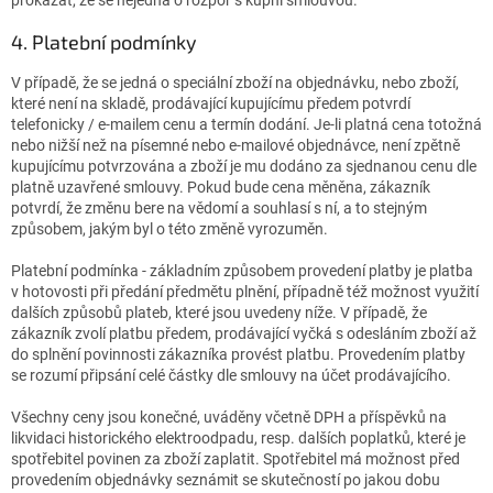
4. Platební podmínky
V případě, že se jedná o speciální zboží na objednávku, nebo zboží,
které není na skladě, prodávající kupujícímu předem potvrdí
telefonicky / e-mailem cenu a termín dodání. Je-li platná cena totožná
nebo nižší než na písemné nebo e-mailové objednávce, není zpětně
kupujícímu potvrzována a zboží je mu dodáno za sjednanou cenu dle
platně uzavřené smlouvy. Pokud bude cena měněna, zákazník
potvrdí, že změnu bere na vědomí a souhlasí s ní, a to stejným
způsobem, jakým byl o této změně vyrozuměn.
Platební podmínka - základním způsobem provedení platby je platba
v hotovosti při předání předmětu plnění, případně též možnost využití
dalších způsobů plateb, které jsou uvedeny níže. V případě, že
zákazník zvolí platbu předem, prodávající vyčká s odesláním zboží až
do splnění povinnosti zákazníka provést platbu. Provedením platby
se rozumí připsání celé částky dle smlouvy na účet prodávajícího.
Všechny ceny jsou konečné, uváděny včetně DPH a příspěvků na
likvidaci historického elektroodpadu, resp. dalších poplatků, které je
spotřebitel povinen za zboží zaplatit. Spotřebitel má možnost před
provedením objednávky seznámit se skutečností po jakou dobu