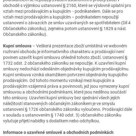
obchodě s výjimkou ustanovení § 2160, které se výslovně uplatní pro
vztah mezi prodávajícím a kupujícím - podnikatelem. Dále se pro
vztah mezi prodávajícím a kupujícím – podnikatelem nepoužijí
ustanovení o závazcích ze smluv uzavíraných se spotřebitelem (Díl 4
Občanského zákoníku), zejména potom ustanovení § 1829 a násl.
Občanského zákoníku).
Kupní smlouva
– Veškerá prezentace zboží umístěná ve webovém
rozhraní obchodu je informativního charakteru a prodávající není
povinen uzavřít kupní smlouvu ohledně tohoto zboží. Ustanovení §
1732 odst. 2 občanského zákoníku se nepoužije. K uzavření kupní
smlouvy nedochází odesláním objednávky kupujícím prodávajícímu.
Kupní smlouva vzniká okamžikem potvrzení objednávky kupujícího
prodávajícím. Od tohoto momentu vznikají mezi kupujícím a
prodávajícím vzájemná práva a povinnosti, jež jsou vymezeny kupní
smlouvou a obchodními podmínkami, které jsou nedílnou součástí
této smlouvy. Uzavření kupní smlouvy bez sjednání všech jejích
náležitostí stanovených občanským zákoníkem je ve smyslu
ustanovení § 1726 občanského zákoníku vyloučeno. Prodávající dále
v souladu s ustanovením § 1740 odst. 3) občanského zákoníku
vylučuje přijetí nabídky s dodatkem nebo odchylkou.
Informace o uzavřené smlouvě a obchodních podmínkách