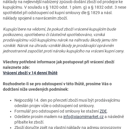
náklady na nejlevnější nabízený způsob dodání zboží od prodejce ke
kupujícímu. V souladu s § 1820 odst. 1 písm. g) a § 1832 odst. 3 nese
spotřebitel při odstoupení od kupní smlouvy dle § 1829 a násl.
náklady spojené s navrácením zboží.
Kupující bere na vědomí, že pokud zboží vrácené kupujícím bude
poškozeno, opotřebeno či částečně spotřebováno, vzniká
prodávajícímu vůči kupujícímu nárok na náhradu škody jemu tím
vzniklé. Nárok na úhradu vzniklé škody je prodávající oprávněn
jednostranně započíst proti nároku kupujícího na vrácení kupní ceny.
Všechny potřebné informace jak postupovat při vrácení zboží
naleznete zde:
Vrácení zboží v 14 denní lhůtě
Rozhodnete-li se pro odstoupení v této lhůtě, prosíme Vás o
dodržení níže uvedených podmínek:
Nejpozději 14. den po převzetí zboží musí být prodávajícímu
odeslán projev vůle o odstoupení od smlouvy.
Formulář pro odstoupení od smlouvy ke stažení
ZDE
.
Odešlete prosím mailem na
info@xiaomimarket.cz
a následně
přibalte ke zboží.
Zboží doručte zpět na vlastní náklady na adresu provozovny