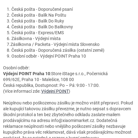
1. Česká pošta - Doporučené psaní
2. Česká pošta - Balík Na Poštu
3. Česká pošta - Balík Do Ruky
4. Česká pošta - Balík Do Balíkovny
5. Česká pošta - Express/EMS
6.
Zásilkovna - Výdejní místa
7.
Zásilkovna / Packeta - Výdejní místa Slovensko
8. Česká pošta - Doporučená zásilka (ostatní země)
9. Osobní odběr - Výdejní POINT Praha 10
Osobní odběr:
Výdejní POINT Praha 10
:
Store iStage s.r.o.,
Počernická
699/62E,
Praha 10 - Malešice,
108 00
Česká republika
, Dostupnost: Po – Pá: 9:00 - 17:00.
(Více informací zde:
Výdejní POINT
)
Neúplnou nebo poškozenou zásilku je možno vrátit přepravci. Pokud
ale kupující takovou zásilku převezme, je nutno sepsat s dopravcem
škodní protokol a ten bez zbytečného odkladu zaslate-mailem
prodávajícímu na adresu info@xiaomimarket.cz. Dodatečná
reklamace neúplnosti nebo vnějšího poškození zásilky nezbavuje
kupujícího práva věc reklamovat, dává však prodávajícímu možnost
prokázat, že se nejedná o rozpor s kupní smlouvou.