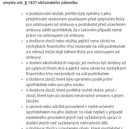
smyslu ust. § 1837 občanského zákoníku:
o poskytování služeb, jestliže byly splněny s jeho
předchozím výslovným souhlasem před uplynutím lhůty
pro odstoupení od smlouvy a podnikatel před uzavřením
smlouvy sdělil spotřebiteli, že v takovém případě nemá
právo na odstoupení od smlouvy
o dodávce zboží nebo služby, jejichž cena závisí na
výchylkách finančního trhu nezávisle na vůli podnikatele
a k němuž může dojít během lhůty pro odstoupení od
smlouvy
o dodání alkoholických nápojů, jež mohou být dodány až
po uplynutí třiceti dnů a jejichž cena závisí na výchylkách
finančního trhu nezávislých na vůli podnikatele
o dodávce zboží, které bylo upraveno podle přání
spotřebitele nebo pro jeho osobu
o dodávce zboží, které podléhá rychlé zkáze, jakož i
zboží, které bylo po dodání nenávratně smíseno s jiným
zbožím
o opravě nebo údržbě provedené v místě určeném
spotřebitelem na jeho žádost; to však neplatí v případě
následného provedení jiných než vyžádaných oprav či
dodání jiných než vyžádaných náhradních dílů
o dodávce zboží v uzavřeném obalu, které spotřebitel z