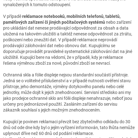
vynaložených k tomuto odstoupení.
V případě
reklamace notebooků, mobilních telefonů, tabletů,
paměťových zařízení či jiných počítačových systémů
nebo zařízení
pro ukládání dat nenese prodávající odpovědnost za obsah a data
uložená na takovém uložišti a taktéž nenese odpovědnost za ztrátu,
poškození nebo zneužití dat. V případě reklamace neprovádí
prodávající zálohování dat nebo obnovu dat. Kupujícímu se
doporučuje provádět pravidelné systematické zálohování dat na jiné
uložiště. Kupující bere na vědomí, že v případě, kdy je reklamace
řešena výměnou zboží za nové, původní zboží se nevrací.
Ochranná skla a fólie displeje nejsou standardní součástí přístroje.
Jedná se o volitelné příslušenství a v případě nutnosti ověření stavu
přístroje, jeho demontáže, výměny dotykového panelu nebo celé
jednotky, může dojít k jejich znehodnocení. Servisní středisko ani my
jako prodejce ochranné sklo ani fólii displeje nenahrazuje, neboť jsou
určeny pro jednorázové použití. Zasláním zařízení do servisu
zákazník souhlasí s jejich možným znehodnocením.
Kupující je povinen reklamaci převzít bez zbytečného odkladu do 30
dnů od ode dne kdy byl o jejím vyřízení informován, tato lhůta nemůže
uplynout dříve než 60 dnů od podání reklamace.