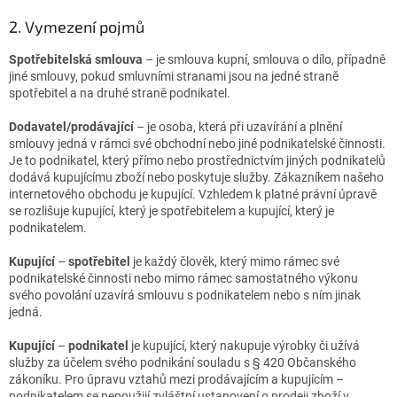
2. Vymezení pojmů
Spotřebitelská smlouva
– je smlouva kupní, smlouva o dílo, případně
jiné smlouvy, pokud smluvními stranami jsou na jedné straně
spotřebitel a na druhé straně podnikatel.
Dodavatel/prodávající
– je osoba, která při uzavírání a plnění
smlouvy jedná v rámci své obchodní nebo jiné podnikatelské činnosti.
Je to podnikatel, který přímo nebo prostřednictvím jiných podnikatelů
dodává kupujícímu zboží nebo poskytuje služby. Zákazníkem našeho
internetového obchodu je kupující. Vzhledem k platné právní úpravě
se rozlišuje kupující, který je spotřebitelem a kupující, který je
podnikatelem.
Kupující
–
spotřebitel
je každý člověk, který mimo rámec své
podnikatelské činnosti nebo mimo rámec samostatného výkonu
svého povolání uzavírá smlouvu s podnikatelem nebo s ním jinak
jedná.
Kupující
–
podnikatel
je kupující, který nakupuje výrobky či užívá
služby za účelem svého podnikání souladu s § 420 Občanského
zákoníku. Pro úpravu vztahů mezi prodávajícím a kupujícím –
podnikatelem se nepoužijí zvláštní ustanovení o prodeji zboží v