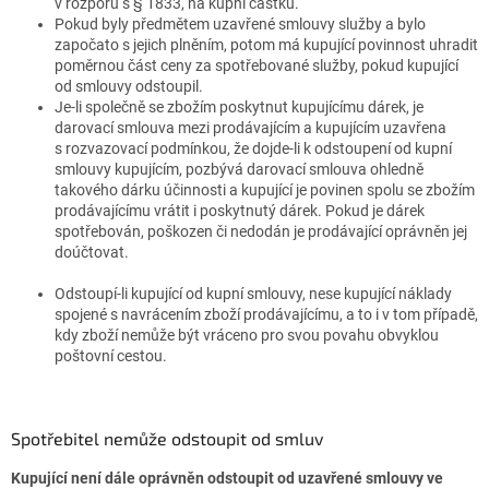
v rozporu s § 1833, na kupní částku.
Pokud byly předmětem uzavřené smlouvy služby a bylo
započato s jejich plněním, potom má kupující povinnost uhradit
poměrnou část ceny za spotřebované služby, pokud kupující
od smlouvy odstoupil.
Je-li společně se zbožím poskytnut kupujícímu dárek, je
darovací smlouva mezi prodávajícím a kupujícím uzavřena
s rozvazovací podmínkou, že dojde-li k odstoupení od kupní
smlouvy kupujícím, pozbývá darovací smlouva ohledně
takového dárku účinnosti a kupující je povinen spolu se zbožím
prodávajícímu vrátit i poskytnutý dárek. Pokud je dárek
spotřebován, poškozen či nedodán je prodávající oprávněn jej
doúčtovat.
Odstoupí-li kupující od kupní smlouvy, nese kupující náklady
spojené s navrácením zboží prodávajícímu, a to i v tom případě,
kdy zboží nemůže být vráceno pro svou povahu obvyklou
poštovní cestou.
Spotřebitel nemůže odstoupit od smluv
Kupující není dále oprávněn odstoupit od uzavřené smlouvy ve