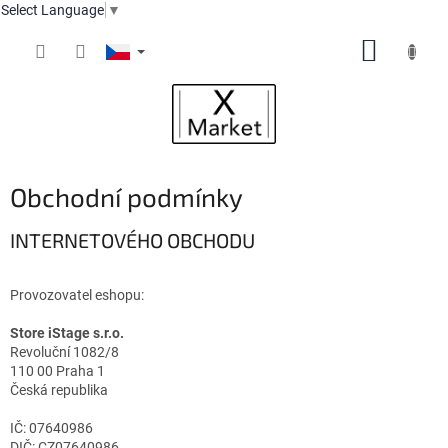
Select Language
▼
Přejít
NÁKUP
na
obsah
KOŠÍK
Obchodní podmínky
INTERNETOVÉHO OBCHODU
Provozovatel eshopu:
Store iStage s.r.o.
Revoluční 1082/8
110 00 Praha 1
Česká republika
IČ:
07640986
DIČ: CZ07640986