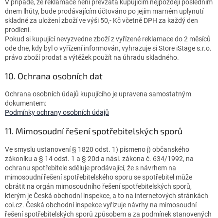
V případě, že reklamace není převzata kupujícím nejpozději posledním
dnem lhůty, bude prodávajícím účtováno po jejím marném uplynutí
skladné za uložení zboží ve výši 50,- Kč včetně DPH za každý den
prodlení.
Pokud si kupující nevyzvedne zboží z vyřízené reklamace do 2 měsíců
ode dne, kdy byl o vyřízení informován, vyhrazuje si Store iStage s.r.o.
právo zboží prodat a výtěžek použít na úhradu skladného.
10. Ochrana osobních dat
Ochrana osobních údajů kupujícího je upravena samostatným
dokumentem:
Podmínky ochrany osobních údajů
11. Mimosoudní řešení spotřebitelských sporů
Ve smyslu ustanovení § 1820 odst. 1) písmeno j) občanského
zákoníku a § 14 odst. 1 a § 20d a násl. zákona č. 634/1992, na
ochranu spotřebitele sděluje prodávající, že s návrhem na
mimosoudní řešení spotřebitelského sporu se spotřebitel může
obrátit na orgán mimosoudního řešení spotřebitelských sporů,
kterým je Česká obchodní inspekce, a to na internetových stránkách
coi.cz. Česká obchodní inspekce vyřizuje návrhy na mimosoudní
řešení spotřebitelských sporů způsobem a za podmínek stanovených