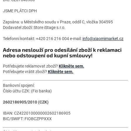
JSME PLÁTCI DPH
Zapsána: u Městského soudu v Praze, oddíl C, vložka
304595
Dodavatel zboží: Store iStage s.r.o.
Telefonní kontakt: +420 216 216 004 e-mail:
info@xiaomimarket.cz
Adresa neslouží pro odesílání zboží k reklamaci
nebo odstoupení od kupní smlouvy!
Potřebujete reklamovat zboží?
Klikněte sem.
Potřebujete vrátit zboží?
Klikněte sem.
Bankovní spojení:
Číslo účtu CZK: (Fio banka)
2602186905
/2010 (CZK)
IBAN:
CZ4220100000002602186905
BIC/SWIFT: FIOBCZPPXXX