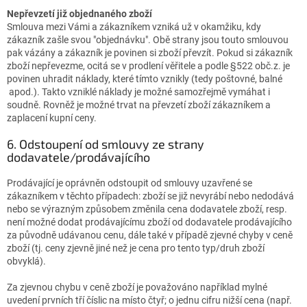
Nepřevzetí již objednaného zboží
Smlouva mezi Vámi a zákazníkem vzniká už v okamžiku, kdy
zákazník zašle svou "objednávku". Obě strany jsou touto smlouvou
pak vázány a zákazník je povinen si zboží převzít. Pokud si zákazník
zboží nepřevezme, ocitá se v prodlení věřitele a podle §522 obč.z. je
povinen uhradit náklady, které tímto vznikly (tedy poštovné, balné
apod.). Takto vzniklé náklady je možné samozřejmě vymáhat i
soudně. Rovněž je možné trvat na převzetí zboží zákazníkem a
zaplacení kupní ceny.
6. Odstoupení od smlouvy ze strany
dodavatele/prodávajícího
Prodávající je oprávněn odstoupit od smlouvy uzavřené se
zákazníkem v těchto případech: zboží se již nevyrábí nebo nedodává
nebo se výrazným způsobem změnila cena dodavatele zboží, resp.
není možné dodat prodávajícímu zboží od dodavatele prodávajícího
za původně udávanou cenu, dále také v případě zjevné chyby v ceně
zboží (tj. ceny zjevně jiné než je cena pro tento typ/druh zboží
obvyklá).
Za zjevnou chybu v ceně zboží je považováno například mylné
uvedení prvních tří číslic na místo čtyř; o jednu cifru nižší cena (např.