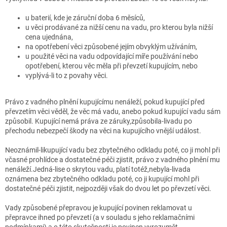
u baterií, kde je záruční doba 6 měsíců,
u věci prodávané za nižší cenu na vadu, pro kterou byla nižší
cena ujednána,
na opotřebení věci způsobené jejím obvyklým užíváním,
u použité věci na vadu odpovídající míře používání nebo
opotřebení, kterou věc měla při převzetí kupujícím, nebo
vyplývá-li
to z povahy věci.
Právo z vadného plnění kupujícímu nenáleží, pokud kupující před
převzetím věci věděl, že věc má vadu, anebo pokud kupující vadu sám
způsobil. Kupující nemá práva ze záruky,způsobila-livadu po
přechodu nebezpečí škody na věci na kupujícího vnější událost.
Neoznámil-likupující vadu bez zbytečného odkladu poté, co ji mohl při
včasné prohlídce a dostatečné péči zjistit, právo z vadného plnění mu
nenáleží.Jedná-lise o skrytou vadu, platí totéž,nebyla-livada
oznámena bez zbytečného odkladu poté, co ji kupující mohl při
dostatečné péči zjistit, nejpozději však do dvou let po převzetí věci.
Vady způsobené přepravou je kupující povinen reklamovat u
přepravce ihned po převzetí (a v souladu s jeho reklamačními
podmínkami) a o této skutečnosti je povinen vyrozumět