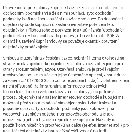
Uzavřením kupní smlouvy kupující stvrzuje, že se seznámil s těmito
obchodními podmínkami a že s nimi souhlasí. Tyto obchodní
podmínky tvoří nedílnou součást uzavřené smlouvy. Po dokončení
objednávky bude kupujícímu zasláno e-mailové potvrzení této
objednávky. Přílohou tohoto potvrzení je aktuální znění obchodních
podmínek a reklamačního řádu prodávajícího ve formátu PDF. Za
okamžik uzavření kupní smlouvy se považuje okamžik potvrzení
objednávky prodávajícím.
Smlouva je uzavírána v českém jazyce, nebrání-li tomu okolnosti na
straně prodávajícího či kupujícího, lze smlouvu uzavřít i v jiném pro
strany srozumitelném jazyce. Uzavřená smlouva je prodávajícím
archivována pouze za účelem jejího úspěšného splnění, v souladu se
zákonem č. 101/2000 Sb., o ochraně osobních údajů, v platném znění
a není přístupná třetím stranám. Informace o jednotlivých
technických krocích vedoucí k uzavření smlouvy jsou patrné z
procesu objednávání v našem internetovém obchodě a kupující má
možnost před vlastním odesláním objednávky ji zkontrolovat a
případně opravit. Tyto obchodní podmínky jsou zobrazeny na
webových stránkách našeho internetového obchodu a je tak
umožněna jejich archivace a reprodukce kupujícím. Náklady na
použití komunikačních prostředků na dálku (telefon, internet atd.) pro
uskutečnění objednávky jsou v běžné výši, závislé na tarifu