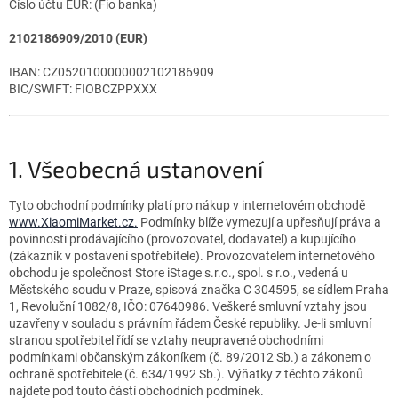
Číslo účtu EUR: (Fio banka)
2102186909
/2010 (EUR)
IBAN:
CZ0520100000002102186909
BIC/SWIFT: FIOBCZPPXXX
1. Všeobecná ustanovení
Tyto obchodní podmínky platí pro nákup v internetovém obchodě
www.XiaomiMarket.cz
.
Podmínky blíže vymezují a upřesňují práva a
povinnosti prodávajícího (provozovatel, dodavatel) a kupujícího
(zákazník v postavení spotřebitele). Provozovatelem internetového
obchodu je společnost Store iStage s.r.o., spol. s r.o., vedená u
Městského soudu v Praze, spisová značka C
304595
, se sídlem Praha
1, Revoluční 1082/8, IČO:
07640986
. Veškeré smluvní vztahy jsou
uzavřeny v souladu s právním řádem České republiky. Je-li smluvní
stranou spotřebitel řídí se vztahy neupravené obchodními
podmínkami občanským zákoníkem (č. 89/2012 Sb.) a zákonem o
ochraně spotřebitele (č. 634/1992 Sb.). Výňatky z těchto zákonů
najdete pod touto částí obchodních podmínek.