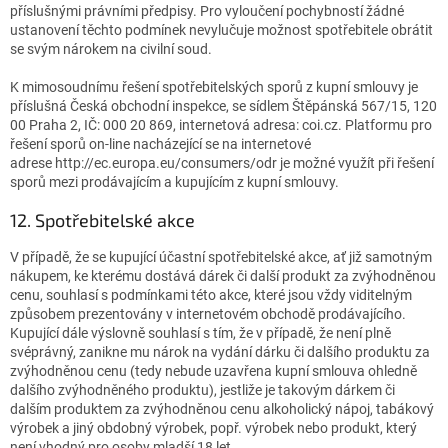
příslušnými právními předpisy. Pro vyloučení pochybností žádné
ustanovení těchto podmínek nevylučuje možnost spotřebitele obrátit
se svým nárokem na civilní soud.
K mimosoudnímu řešení spotřebitelských sporů z kupní smlouvy je
příslušná Česká obchodní inspekce, se sídlem Štěpánská 567/15, 120
00 Praha 2, IČ: 000 20 869, internetová adresa: coi.cz. Platformu pro
řešení sporů on-line nacházející se na internetové
adrese http://ec.europa.eu/consumers/odr je možné využít při řešení
sporů mezi prodávajícím a kupujícím z kupní smlouvy.
12. Spotřebitelské akce
V případě, že se kupující účastní spotřebitelské akce, ať již samotným
nákupem, ke kterému dostává dárek či další produkt za zvýhodněnou
cenu, souhlasí s podmínkami této akce, které jsou vždy viditelným
způsobem prezentovány v internetovém obchodě prodávajícího.
Kupující dále výslovně souhlasí s tím, že v případě, že není plně
svéprávný, zanikne mu nárok na vydání dárku či dalšího produktu za
zvýhodněnou cenu (tedy nebude uzavřena kupní smlouva ohledně
dalšího zvýhodněného produktu), jestliže je takovým dárkem či
dalším produktem za zvýhodněnou cenu alkoholický nápoj, tabákový
výrobek a jiný obdobný výrobek, popř. výrobek nebo produkt, který
není vhodný pro osoby mladší 18 let.