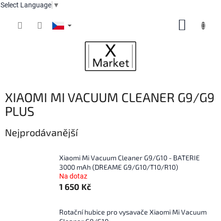
Select Language
▼
Přejít
NÁKUP
na
obsah
KOŠÍK
XIAOMI MI VACUUM CLEANER G9/G9
PLUS
Nejprodávanější
Xiaomi Mi Vacuum Cleaner G9/G10 - BATERIE
3000 mAh (DREAME G9/G10/T10/R10)
Na dotaz
1 650 Kč
Rotační hubice pro vysavače Xiaomi Mi Vacuum