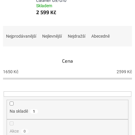
Cleaner G9/G10
Skladem
2 599 Kč
Ř
a
Nejprodávanější
Nejlevnější
Nejdražší
Abecedně
z
e
n
Cena
í
p
1650
Kč
2599
Kč
r
o
d
u
k
t
Na skladě
1
ů
Akce
0