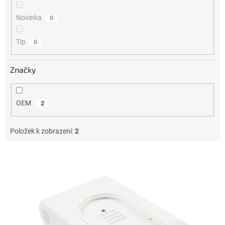
Novinka
0
Tip
0
Značky
OEM
2
Položek k zobrazení:
2
V
ý
p
i
s
p
r