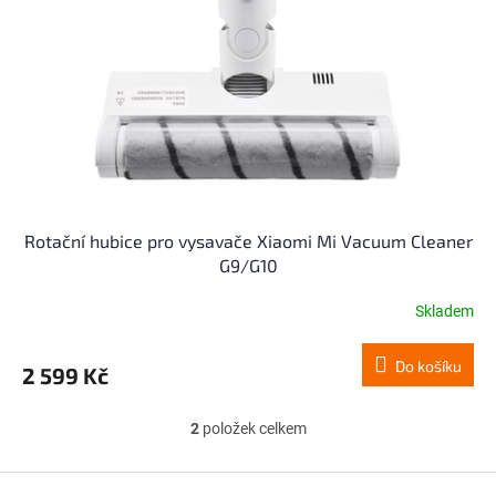
Rotační hubice pro vysavače Xiaomi Mi Vacuum Cleaner
G9/G10
Skladem
Do košíku
2 599 Kč
2
položek celkem
O
v
l
Z