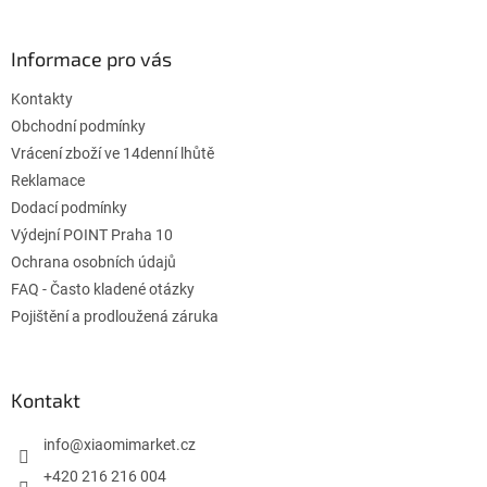
á
á
d
p
a
a
Informace pro vás
c
t
í
Kontakty
í
p
r
Obchodní podmínky
v
Vrácení zboží ve 14denní lhůtě
k
Reklamace
y
Dodací podmínky
v
ý
Výdejní POINT Praha 10
p
Ochrana osobních údajů
i
FAQ - Často kladené otázky
s
u
Pojištění a prodloužená záruka
Kontakt
info
@
xiaomimarket.cz
+420 216 216 004