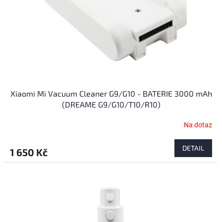
o
d
u
k
t
ů
Xiaomi Mi Vacuum Cleaner G9/G10 - BATERIE 3000 mAh
(DREAME G9/G10/T10/R10)
Na dotaz
DETAIL
1 650 Kč