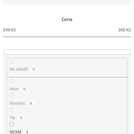
z
e
n
Cena
í
p
299
Kč
300
Kč
r
o
d
u
k
t
Na skladě
0
ů
Akce
0
Novinka
0
Tip
0
NEXM
1