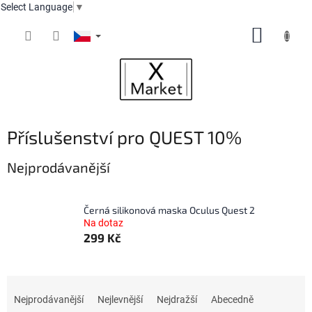
Select Language
▼
Přejít
NÁKUP
na
obsah
KOŠÍK
Příslušenství pro QUEST 10%
Nejprodávanější
Černá silikonová maska Oculus Quest 2
Na dotaz
299 Kč
Ř
a
Nejprodávanější
Nejlevnější
Nejdražší
Abecedně