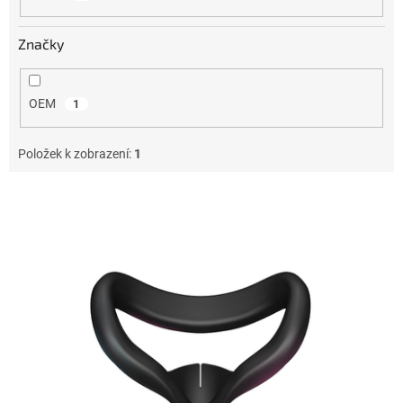
Značky
OEM
1
Položek k zobrazení:
1
V
ý
p
i
s
p
r
o
d
u
k