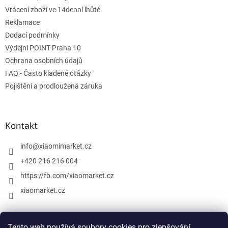
v
Vrácení zboží ve 14denní lhůtě
k
Reklamace
y
Dodací podmínky
v
ý
Výdejní POINT Praha 10
p
Ochrana osobních údajů
i
FAQ - Často kladené otázky
s
u
Pojištění a prodloužená záruka
Kontakt
info
@
xiaomimarket.cz
+420 216 216 004
https://fb.com/xiaomarket.cz
xiaomarket.cz
Tento web používá soubory cookies pro zlepšování