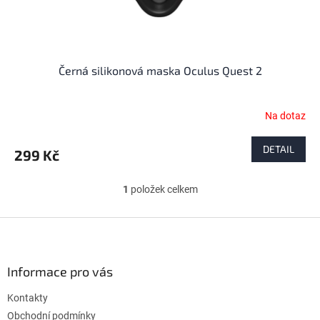
t
ů
Černá silikonová maska Oculus Quest 2
Na dotaz
DETAIL
299 Kč
1
položek celkem
O
v
l
Z
á
á
d
p
a
a
Informace pro vás
c
t
í
Kontakty
í
p
r
Obchodní podmínky