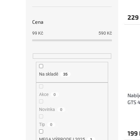
229
Cena
99
Kč
590
Kč
Na skladě
35
Akce
Nabíj
0
GTS 4
GTS 3
Novinka
0
Tip
0
199 
MEGA VÝPRODEJ 2025
1