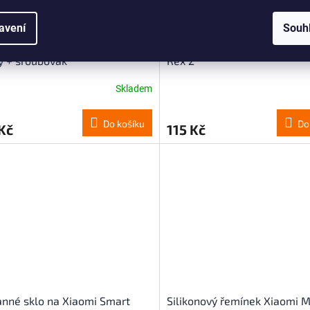
avení
Souh
ušenství pro Amazfit T-Rex 2
Adaptér na řemínek pro Amaz
y + šroubovák
Rex 2
Skladem
Do košíku
Do
Kč
115 Kč
nné sklo na Xiaomi Smart
Silikonový řemínek Xiaomi M