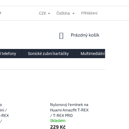
CZK
Čeština
NÍ LHŮTĚ
REKLAMACE
DODACÍ PODMÍNKY
Přihlášení
VÝDEJNÍ POIN
NÁKUPNÍ
Prázdný košík
KOŠÍK
í telefony
Sonické zubní kartáčky
Multimediální centra
ro
Nylonový řemínek na
ni /
Huami Amazfit T-REX
T-REX
/ T-REX PRO
 /
Skladem
229 Kč