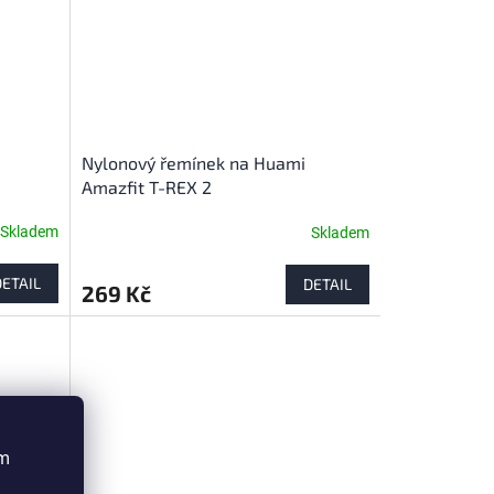
é
Nylonový řemínek na Huami
Amazfit T-REX 2
Skladem
Skladem
DETAIL
DETAIL
269 Kč
ím