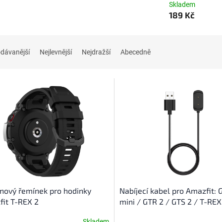
Skladem
189 Kč
dávanější
Nejlevnější
Nejdražší
Abecedně
onový řemínek pro hodinky
Nabíjecí kabel pro Amazfit: 
it T-REX 2
mini / GTR 2 / GTS 2 / T-RE
GTS 2 mini / GTR mini
Skladem