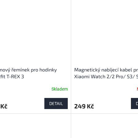
z
5
hvězdiček.
onový řemínek pro hodinky
Magnetický nabíjecí kabel p
it T-REX 3
Xiaomi Watch 2/2 Pro/ S3/ 
Skladem
DETAIL
 Kč
249 Kč