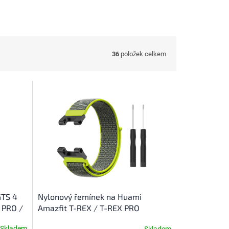
36
položek celkem
GTS 4
Nylonový řemínek na Huami
X PRO /
Amazfit T-REX / T-REX PRO
Skladem
Skladem