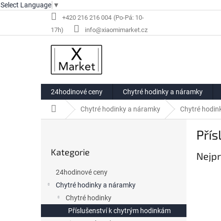
Select Language
▼
Přejít
+420 216 216 004
na
info@xiaomimarket.cz
obsah
24hodinové ceny
Chytré hodinky a náramky
Domů
Chytré hodinky a náramky
Chytré hodin
P
Přís
o
Přeskočit
s
Kategorie
kategorie
Nejpr
t
r
24hodinové ceny
a
Chytré hodinky a náramky
n
Chytré hodinky
n
í
Příslušenství k chytrým hodinkám