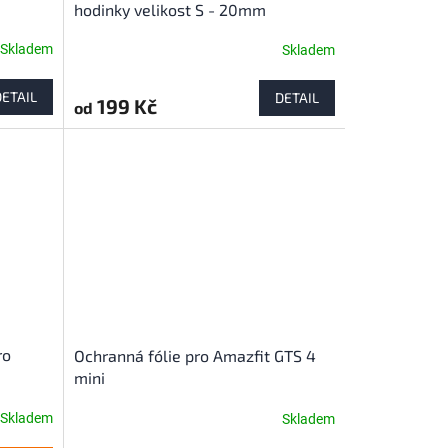
hodinky velikost S - 20mm
(Amazfit, Samsung, Garmin, Honor,
Skladem
Skladem
Huawei)
DETAIL
DETAIL
199 Kč
od
ro
Ochranná fólie pro Amazfit GTS 4
mini
Skladem
Skladem
Průměrné
hodnocení