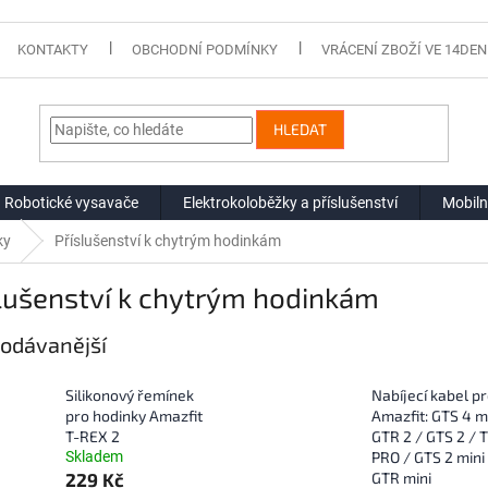
KONTAKTY
OBCHODNÍ PODMÍNKY
VRÁCENÍ ZBOŽÍ VE 14DEN
HLEDAT
Robotické vysavače
Elektrokoloběžky a příslušenství
Mobiln
ky
Příslušenství k chytrým hodinkám
lušenství k chytrým hodinkám
odávanější
Silikonový řemínek
Nabíjecí kabel p
pro hodinky Amazfit
Amazfit: GTS 4 mi
T-REX 2
GTR 2 / GTS 2 / 
Skladem
PRO / GTS 2 mini
229 Kč
GTR mini