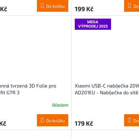
produktu
Do košíku
Do
 Kč
199 Kč
je
4,8
z
MEGA
VÝPRODEJ 2025
5
hvězdiček.
nná tvrzená 3D Folie pro
Xiaomi USB-C nabíječka 20
it GTR 3
AD201EU - Nabíječka do sítě
Skladem
Do košíku
Do
Kč
179 Kč