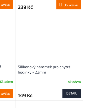
produktu
 košíku
Do košíku
239 Kč
je
4,2
z
5
hvězdiček.
W
Silikonový náramek pro chytré
hodinky - 22mm
Skladem
Skladem
DETAIL
 košíku
149 Kč