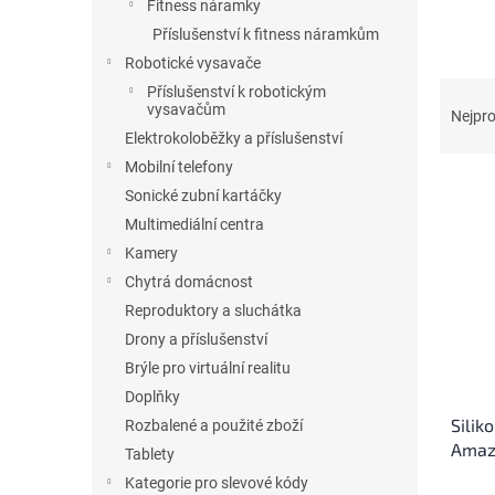
p
Fitness náramky
a
Příslušenství k fitness náramkům
n
Robotické vysavače
e
Ř
Příslušenství k robotickým
l
vysavačům
a
Nejpro
z
Elektrokoloběžky a příslušenství
e
Mobilní telefony
V
n
Sonické zubní kartáčky
ý
í
Multimediální centra
p
p
Kamery
i
r
s
o
Chytrá domácnost
p
d
Reproduktory a sluchátka
r
u
Drony a příslušenství
o
k
Brýle pro virtuální realitu
d
t
Doplňky
u
ů
Silik
k
Rozbalené a použité zboží
Amazf
t
Tablety
ů
Kategorie pro slevové kódy