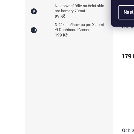
Nalepovací fólie na čelní sklo
pro kamery 70mai
Nast
99 Kč
Přísl
Držák s přísavkou pro Xiaomi
osičk
Yi Dashboard Camera
199 Kč
179 
Ochra