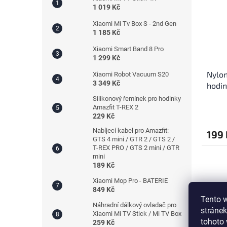
1 019 Kč
Xiaomi Mi Tv Box S - 2nd Gen
1 185 Kč
Xiaomi Smart Band 8 Pro
1 299 Kč
Nylon
Xiaomi Robot Vacuum S20
3 349 Kč
hodi
Silikonový řemínek pro hodinky
Amazfit T-REX 2
229 Kč
Nabíjecí kabel pro Amazfit:
199 
GTS 4 mini / GTR 2 / GTS 2 /
T-REX PRO / GTS 2 mini / GTR
mini
189 Kč
Xiaomi Mop Pro - BATERIE
849 Kč
Tento 
Náhradní dálkový ovladač pro
stránek
Xiaomi Mi TV Stick / Mi TV Box
tohoto 
259 Kč