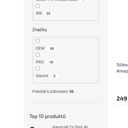
XM
32
Značky
OEM
24
PRO
10
Silik
Amazf
Xiaomi
2
Položek k zobrazení:
36
249
Top 10 produktů
Xiaomi Mi TV Stick 4K