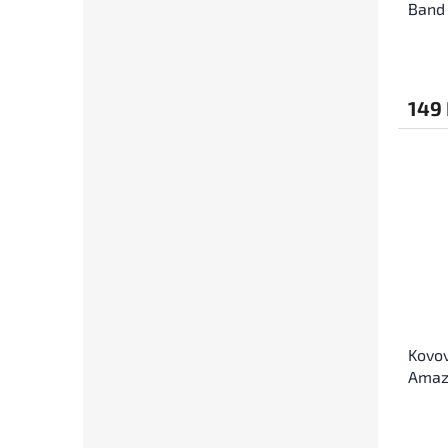
Band 
149
Kovov
Amazf