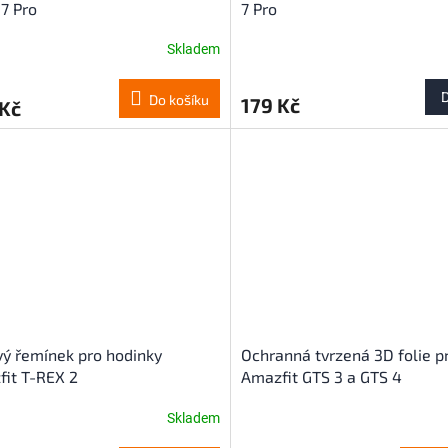
7 Pro
7 Pro
Skladem
Do košíku
179 Kč
 Kč
ý řemínek pro hodinky
Ochranná tvrzená 3D folie p
it T-REX 2
Amazfit GTS 3 a GTS 4
Skladem
Průměrné
hodnocení