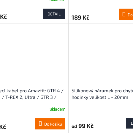
DETAIL
Do
 Kč
189 Kč
ecí kabel pro Amazfit: GTR 4 /
Silikonový náramek pro chyt
 / T-REX 2, Ultra / GTR 3 /
hodinky velikost L - 20mm
, 3 PRO
(Amazfit, Samsung, Garmin, 
Skladem
Huawei)
Průměrné
hodnocení
produktu
Do košíku
99 Kč
Kč
od
je
4,3