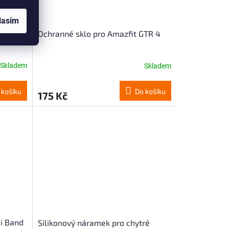
lasím
fit T-
Ochranné sklo pro Amazfit GTR 4
Skladem
Skladem
 košíku
Do košíku
175 Kč
i Band
Silikonový náramek pro chytré