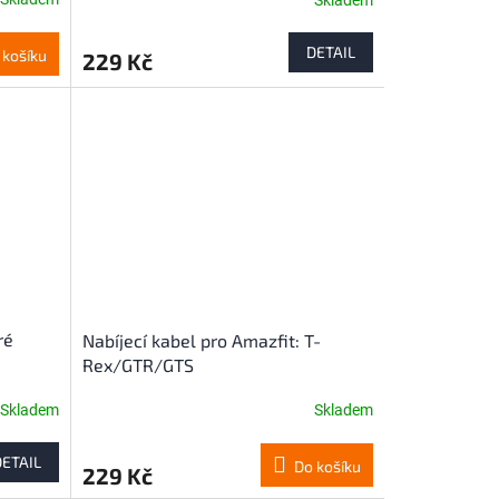
DETAIL
 košíku
229 Kč
ré
Nabíjecí kabel pro Amazfit: T-
Rex/GTR/GTS
Honor,
Skladem
Skladem
Průměrné
hodnocení
produktu
DETAIL
Do košíku
229 Kč
je
4,2