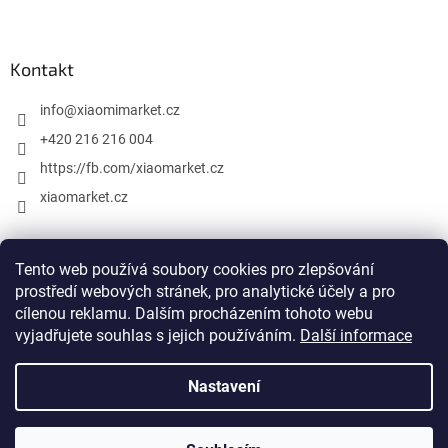
Kontakt
info
@
xiaomimarket.cz
+420 216 216 004
https://fb.com/xiaomarket.cz
xiaomarket.cz
Tento web používá soubory cookies pro zlepšování
Vytvořil Shoptet
prostředí webových stránek, pro analytické účely a pro
cílenou reklamu. Dalším procházením tohoto webu
Copyright 2026
XiaomiMarket.cz
. Všechna práva vyhrazena.
vyjadřujete souhlas s jejich používáním.
Další informace
Upravit nastavení cookies
Nastavení
Xiaomi, Mi, Mijia a všechny ostatní názvy a propagační materiály
Xiaomi jsou ochranné známky nebo registrované ochranné
známky společnosti Xiaomi Inc. Naše společnost Store iStage s.r.o.
není s společností Xiaomi Inc. v žádném přímém vztahu ani není s