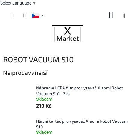
Select Language
▼
Přejít
NÁKUP
na
obsah
KOŠÍK
ROBOT VACUUM S10
Nejprodávanější
Náhradní HEPA filtr pro vysavač Xiaomi Robot
Vacuum S10 - 2ks
Skladem
219 Kč
Hlavní kartáč pro vysavač Xiaomi Robot Vacuum
S10
Skladem