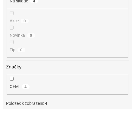
Na skladě
4
ů
Akce
0
Novinka
0
Tip
0
Značky
OEM
4
Položek k zobrazení:
4
V
ý
p