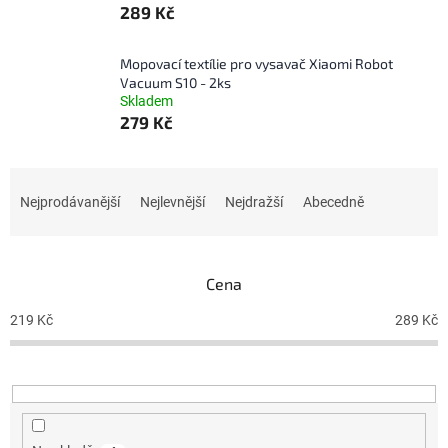
289 Kč
Mopovací textílie pro vysavač Xiaomi Robot
Vacuum S10 - 2ks
Skladem
279 Kč
Ř
a
Nejprodávanější
Nejlevnější
Nejdražší
Abecedně
z
e
n
Cena
í
p
219
Kč
289
Kč
r
o
d
u
k
t