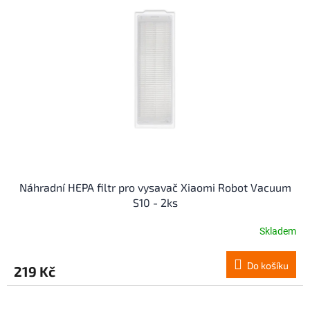
i
s
p
r
o
d
u
k
t
ů
Náhradní HEPA filtr pro vysavač Xiaomi Robot Vacuum
S10 - 2ks
Skladem
Do košíku
219 Kč