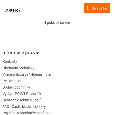
Do košíku
239 Kč
4
položek celkem
O
v
l
Z
á
á
d
p
a
a
Informace pro vás
c
t
í
Kontakty
í
p
r
Obchodní podmínky
v
Vrácení zboží ve 14denní lhůtě
k
Reklamace
y
Dodací podmínky
v
ý
Výdejní POINT Praha 10
p
Ochrana osobních údajů
i
FAQ - Často kladené otázky
s
u
Pojištění a prodloužená záruka