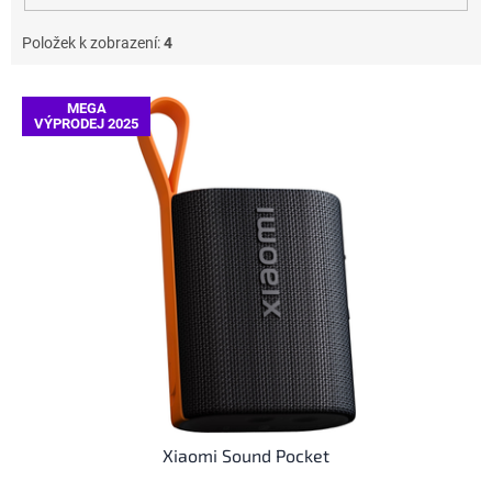
Položek k zobrazení:
4
V
MEGA
ý
VÝPRODEJ 2025
p
i
s
p
r
o
d
u
k
t
ů
Xiaomi Sound Pocket