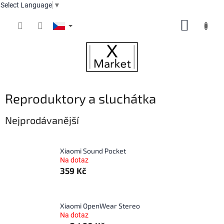
Select Language
▼
Přejít
NÁKUP
na
obsah
KOŠÍK
Reproduktory a sluchátka
Nejprodávanější
Xiaomi Sound Pocket
Na dotaz
359 Kč
Xiaomi OpenWear Stereo
Na dotaz