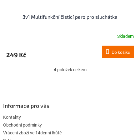
3v1 Multifunkční čistící pero pro sluchátka
Skladem
Do košíku
249 Kč
4
položek celkem
O
v
l
Z
á
á
d
p
a
a
Informace pro vás
c
t
í
Kontakty
í
p
r
Obchodní podmínky
v
Vrácení zboží ve 14denní lhůtě
k