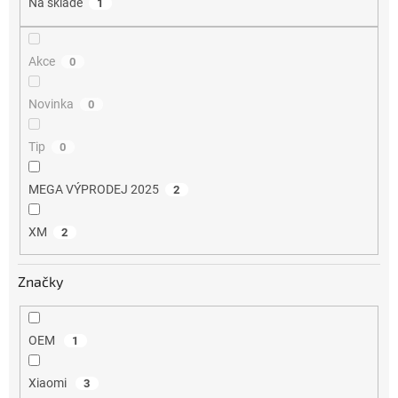
Na skladě
1
ů
Akce
0
Novinka
0
Tip
0
MEGA VÝPRODEJ 2025
2
XM
2
Značky
OEM
1
Xiaomi
3