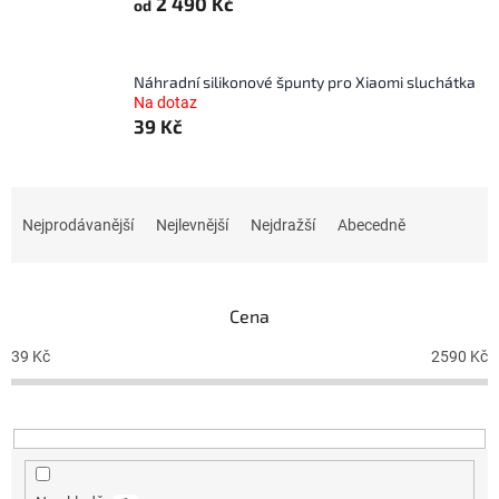
2 490 Kč
od
Náhradní silikonové špunty pro Xiaomi sluchátka
Na dotaz
39 Kč
Ř
a
Nejprodávanější
Nejlevnější
Nejdražší
Abecedně
z
e
n
Cena
í
p
39
Kč
2590
Kč
r
o
d
u
k
t