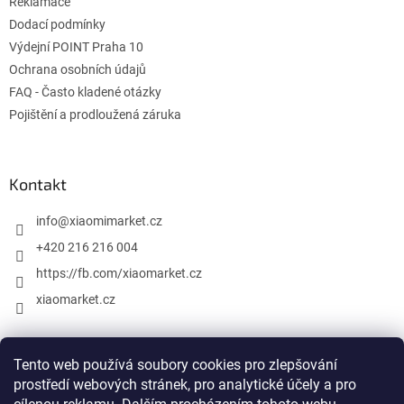
Reklamace
y
Dodací podmínky
v
ý
Výdejní POINT Praha 10
p
Ochrana osobních údajů
i
FAQ - Často kladené otázky
s
u
Pojištění a prodloužená záruka
Kontakt
info
@
xiaomimarket.cz
+420 216 216 004
https://fb.com/xiaomarket.cz
xiaomarket.cz
Tento web používá soubory cookies pro zlepšování
Vytvořil Shoptet
prostředí webových stránek, pro analytické účely a pro