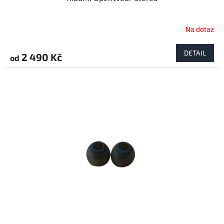
Na dotaz
DETAIL
2 490 Kč
od