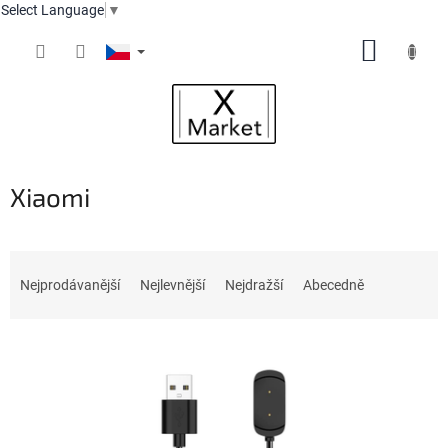
Select Language
▼
Přejít
NÁKUP
na
obsah
KOŠÍK
Xiaomi
Ř
a
Nejprodávanější
Nejlevnější
Nejdražší
Abecedně
z
e
V
n
ý
í
p
p
i
r
s
o