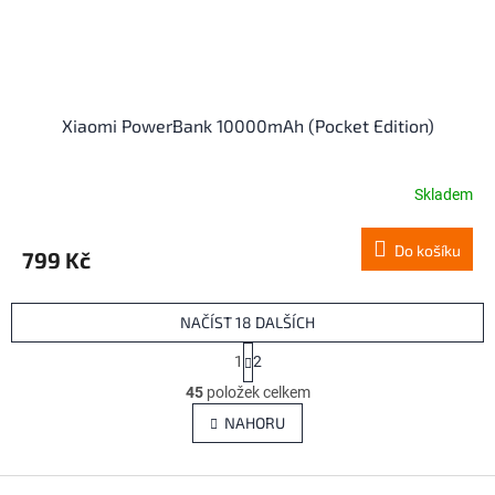
Xiaomi PowerBank 10000mAh (Pocket Edition)
Skladem
Do košíku
799 Kč
NAČÍST 18 DALŠÍCH
S
1
2
t
O
r
45
položek celkem
v
á
l
NAHORU
n
á
k
d
o
v
Z
a