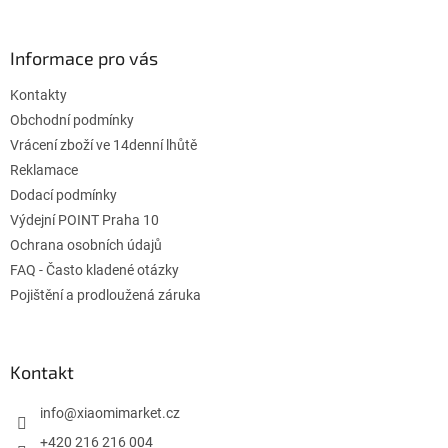
á
c
á
n
í
p
í
p
a
Informace pro vás
r
t
v
Kontakty
í
k
Obchodní podmínky
y
v
Vrácení zboží ve 14denní lhůtě
ý
Reklamace
p
Dodací podmínky
i
s
Výdejní POINT Praha 10
u
Ochrana osobních údajů
FAQ - Často kladené otázky
Pojištění a prodloužená záruka
Kontakt
info
@
xiaomimarket.cz
+420 216 216 004