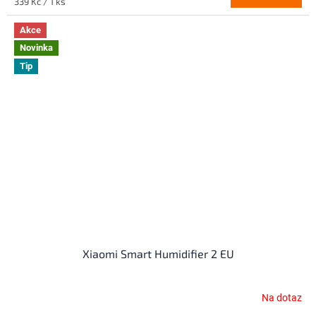
Měrná
339 Kč / 1 ks
cena:
Akce
Novinka
Tip
Xiaomi Smart Humidifier 2 EU
Na dotaz