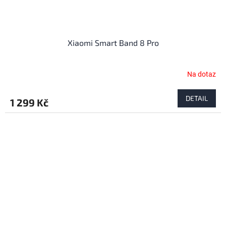
Xiaomi Smart Band 8 Pro
Na dotaz
Průměrné
hodnocení
produktu
DETAIL
1 299 Kč
je
4,3
z
5
hvězdiček.