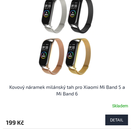
Kovový náramek milánský tah pro Xiaomi Mi Band 5 a
Mi Band 6
Skladem
Průměrné
hodnocení
produktu
DETAIL
199 Kč
je
4,5