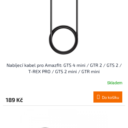
p
d
r
u
o
k
d
t
u
ů
k
t
ů
Nabíjecí kabel pro Amazfit: GTS 4 mini / GTR 2 / GTS 2 /
T-REX PRO / GTS 2 mini / GTR mini
Skladem
Do košíku
189 Kč