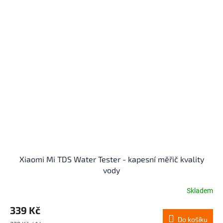
z
5
hvězdiček.
Xiaomi Mi TDS Water Tester - kapesní měřič kvality
vody
Skladem
339 Kč
Do košíku