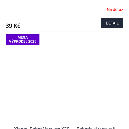
Na dotaz
DETAIL
39 Kč
MEGA
VÝPRODEJ 2025
Xiaomi Robot Vacuum X20+ - Robotický vysavač