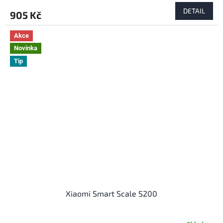
DETAIL
905 Kč
Akce
Novinka
Tip
Xiaomi Smart Scale S200