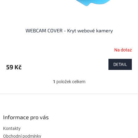
t
ů
WEBCAM COVER - Kryt webové kamery
Na dotaz
DETAIL
59 Kč
1
položek celkem
O
v
l
Z
á
á
d
p
a
a
Informace pro vás
c
t
í
Kontakty
í
p
r
Obchodní podmínky