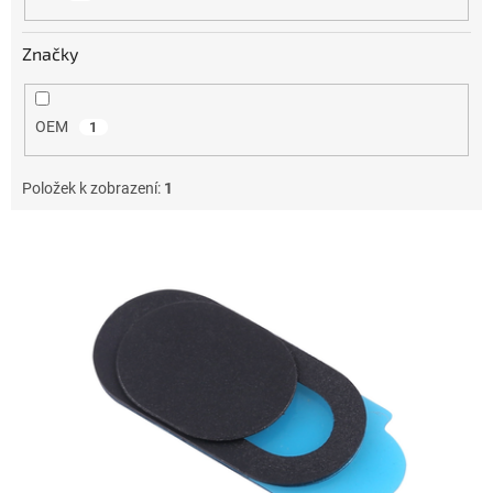
Značky
OEM
1
Položek k zobrazení:
1
V
ý
p
i
s
p
r
o
d
u
k