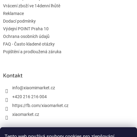
v
Vrácení zboží ve 14denní lhůtě
k
Reklamace
y
Dodací podmínky
v
ý
Výdejní POINT Praha 10
p
Ochrana osobních údajů
i
FAQ - Často kladené otázky
s
u
Pojištění a prodloužená záruka
Kontakt
info
@
xiaomimarket.cz
+420 216 216 004
https://fb.com/xiaomarket.cz
xiaomarket.cz
Tento web používá soubory cookies pro zlepšování