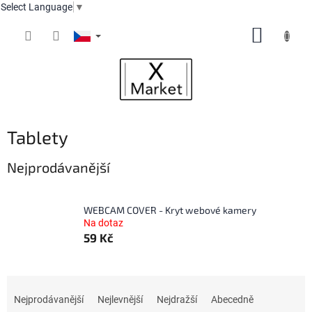
Select Language
▼
Přejít
NÁKUP
na
obsah
KOŠÍK
Tablety
Nejprodávanější
WEBCAM COVER - Kryt webové kamery
Na dotaz
59 Kč
Ř
a
Nejprodávanější
Nejlevnější
Nejdražší
Abecedně