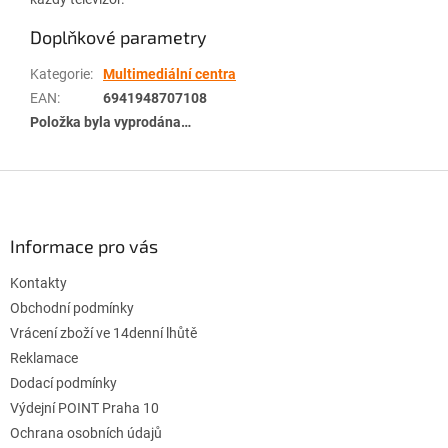
Doplňkové parametry
Kategorie
:
Multimediální centra
EAN
:
6941948707108
Položka byla vyprodána…
Z
á
p
a
Informace pro vás
t
Kontakty
í
Obchodní podmínky
Vrácení zboží ve 14denní lhůtě
Reklamace
Dodací podmínky
Výdejní POINT Praha 10
Ochrana osobních údajů