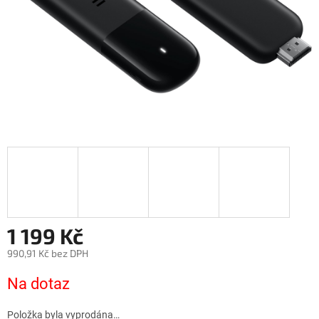
1 199 Kč
990,91 Kč bez DPH
Měrná
Na dotaz
cena:
Položka byla vyprodána…