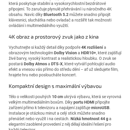
která poskytuje stabilní a vysokorychlostní bezdrátové
připojení. To zaručuje plynulé přehrávání i u náročného 4K
obsahu. Navíc díky
Bluetooth 5.2
můžete snadno připojit
klávesnici, sluchátka nebo ovladač a rozšířit tak možnosti
ovládání i multimediálního využití.
4K obraz a prostorový zvuk jako z kina
Vychutnejte si každý detail díky podpoře
4K rozlišení
a
obrazovým technologiím
Dolby Vision
a
HDR10+
, které zajišťují
živé barvy, vysoký kontrast a realistickou hloubku. O zvuk se
postará
Dolby Atmos
a
DTS-X
, které vytváří pohlcující audio
efekt a vnesou vás přímo do středu dění – ať už sledujete film,
hrajete hru nebo posloucháte koncert.
Kompaktní design s maximální výbavou
Tělo o velikosti pouhých
10 cm
ukrývá výbavu, která se vyrovná
velkým multimediálním boxům. Díky
portu HDMI
připojíte
zařízení přímo k televizoru a napájení zajišťuje
microUSB
.
Instalace je otázkou minut a celý stick můžete snadno
přenášet nebo využít i na cestách.
Nízká hmotnost 44 g
a
elegantní zaoblené provedení z něj dělají ideální řešení pro
každý televizor.