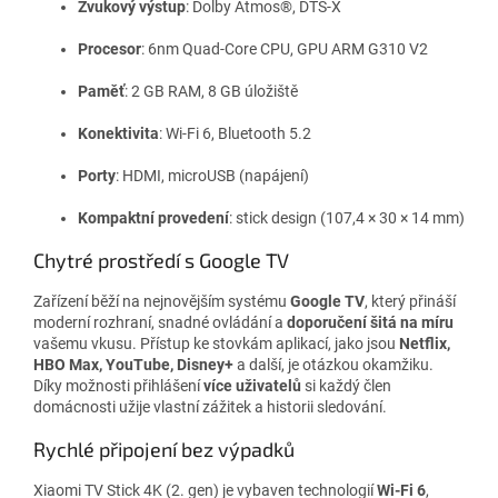
Zvukový výstup
: Dolby Atmos®, DTS-X
Procesor
: 6nm Quad-Core CPU, GPU ARM G310 V2
Paměť
: 2 GB RAM, 8 GB úložiště
Konektivita
: Wi-Fi 6, Bluetooth 5.2
Porty
: HDMI, microUSB (napájení)
Kompaktní provedení
: stick design (107,4 × 30 × 14 mm)
Chytré prostředí s Google TV
Zařízení běží na nejnovějším systému
Google TV
, který přináší
moderní rozhraní, snadné ovládání a
doporučení šitá na míru
vašemu vkusu. Přístup ke stovkám aplikací, jako jsou
Netflix,
HBO Max, YouTube, Disney+
a další, je otázkou okamžiku.
Díky možnosti přihlášení
více uživatelů
si každý člen
domácnosti užije vlastní zážitek a historii sledování.
Rychlé připojení bez výpadků
Xiaomi TV Stick 4K (2. gen) je vybaven technologií
Wi-Fi 6
,