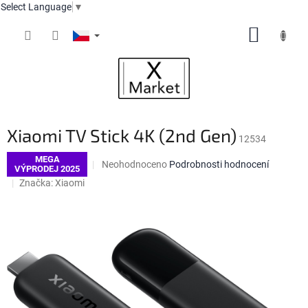
Select Language
▼
Přejít
NÁKUP
na
obsah
KOŠÍK
Xiaomi TV Stick 4K (2nd Gen)
12534
MEGA
Průměrné
Neohodnoceno
Podrobnosti hodnocení
VÝPRODEJ 2025
hodnocení
Značka:
Xiaomi
produktu
je
0,0
z
5
hvězdiček.