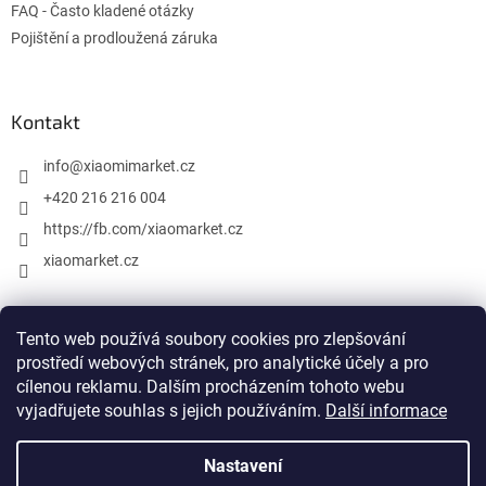
FAQ - Často kladené otázky
Pojištění a prodloužená záruka
Kontakt
info
@
xiaomimarket.cz
+420 216 216 004
https://fb.com/xiaomarket.cz
xiaomarket.cz
Tento web používá soubory cookies pro zlepšování
Vytvořil Shoptet
prostředí webových stránek, pro analytické účely a pro
cílenou reklamu. Dalším procházením tohoto webu
Copyright 2026
XiaomiMarket.cz
. Všechna práva vyhrazena.
vyjadřujete souhlas s jejich používáním.
Další informace
Upravit nastavení cookies
Nastavení
Xiaomi, Mi, Mijia a všechny ostatní názvy a propagační materiály