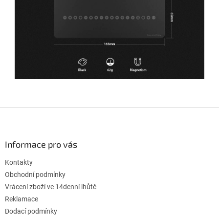
Z
á
p
a
Informace pro vás
t
Kontakty
í
Obchodní podmínky
Vrácení zboží ve 14denní lhůtě
Reklamace
Dodací podmínky