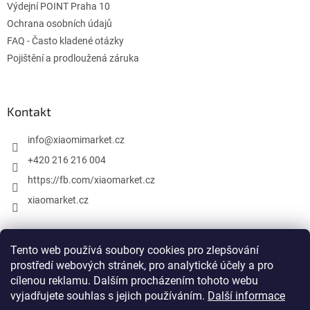
Výdejní POINT Praha 10
Ochrana osobních údajů
FAQ - Často kladené otázky
Pojištění a prodloužená záruka
Kontakt
info
@
xiaomimarket.cz
+420 216 216 004
https://fb.com/xiaomarket.cz
xiaomarket.cz
Tento web používá soubory cookies pro zlepšování
Vytvořil Shoptet
prostředí webových stránek, pro analytické účely a pro
cílenou reklamu. Dalším procházením tohoto webu
Copyright 2026
XiaomiMarket.cz
. Všechna práva vyhrazena.
vyjadřujete souhlas s jejich používáním.
Další informace
Upravit nastavení cookies