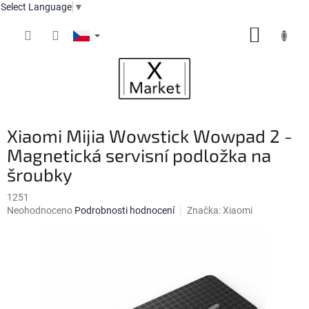
Select Language
▼
Přejít
NÁKUP
na
obsah
KOŠÍK
Xiaomi Mijia Wowstick Wowpad 2 -
Magnetická servisní podložka na
šroubky
1251
Průměrné
Neohodnoceno
Podrobnosti hodnocení
Značka:
Xiaomi
hodnocení
produktu
je
0,0
z
5
hvězdiček.