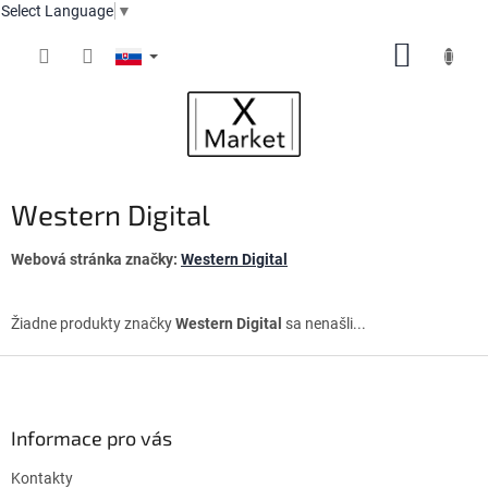
Select Language
▼
Prejsť
NÁKUP
na
obsah
KOŠÍK
Western Digital
Webová stránka značky:
Western Digital
Žiadne produkty značky
Western Digital
sa nenašli...
Z
á
p
ä
Informace pro vás
t
Kontakty
i