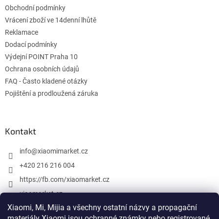
e
Obchodní podmínky
Vrácení zboží ve 14denní lhůtě
Reklamace
Dodací podmínky
Výdejní POINT Praha 10
Ochrana osobních údajů
FAQ - Často kladené otázky
Pojištění a prodloužená záruka
Kontakt
info
@
xiaomimarket.cz
+420 216 216 004
https://fb.com/xiaomarket.cz
xiaomarket.cz
Xiaomi, Mi, Mijia a všechny ostatní názvy a propagační
materiály Xiaomi jsou ochranné známky nebo registrované