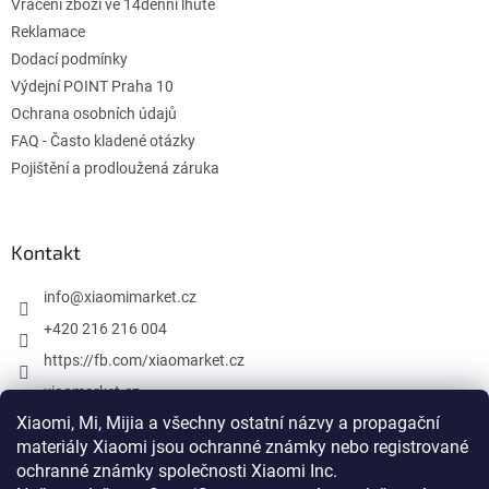
Vrácení zboží ve 14denní lhůtě
Reklamace
Dodací podmínky
Výdejní POINT Praha 10
Ochrana osobních údajů
FAQ - Často kladené otázky
Pojištění a prodloužená záruka
Kontakt
info
@
xiaomimarket.cz
+420 216 216 004
https://fb.com/xiaomarket.cz
xiaomarket.cz
Xiaomi, Mi, Mijia a všechny ostatní názvy a propagační
materiály Xiaomi jsou ochranné známky nebo registrované
ochranné známky společnosti Xiaomi Inc.
Vytvoril Shoptet