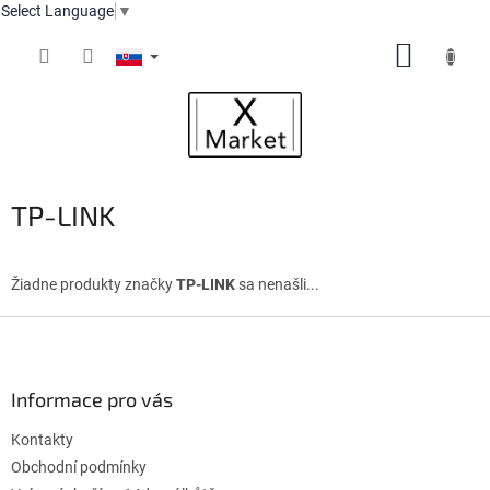
Select Language
▼
Prejsť
NÁKUP
na
obsah
KOŠÍK
TP-LINK
Žiadne produkty značky
TP-LINK
sa nenašli...
Z
á
p
ä
Informace pro vás
t
Kontakty
i
e
Obchodní podmínky