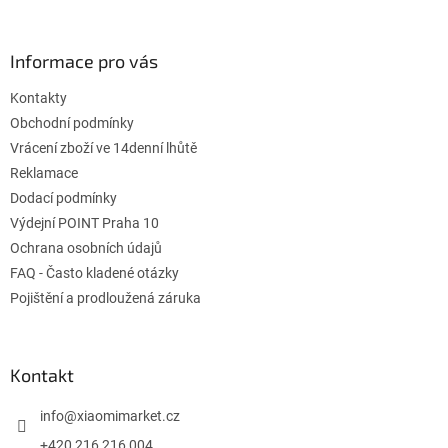
á
á
d
p
a
ä
Informace pro vás
c
t
i
Kontakty
i
e
p
e
Obchodní podmínky
r
Vrácení zboží ve 14denní lhůtě
v
Reklamace
k
Dodací podmínky
y
v
Výdejní POINT Praha 10
ý
Ochrana osobních údajů
p
FAQ - Často kladené otázky
i
s
Pojištění a prodloužená záruka
u
Kontakt
info
@
xiaomimarket.cz
+420 216 216 004