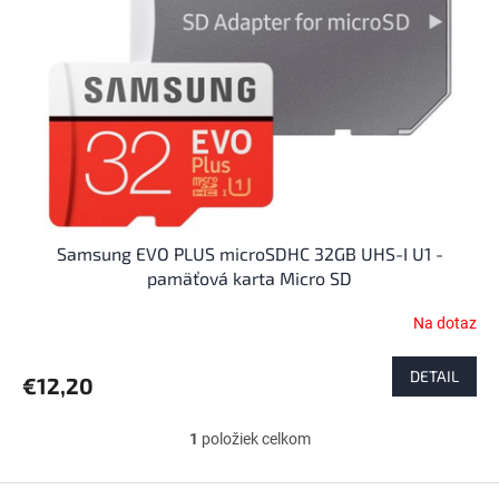
p
o
r
d
o
u
d
k
u
t
k
o
t
v
o
v
Samsung EVO PLUS microSDHC 32GB UHS-I U1 -
pamäťová karta Micro SD
Na dotaz
Priemerné
hodnotenie
produktu
DETAIL
€12,20
je
4,1
z
1
položiek celkom
O
5
v
hviezdičiek.
l
Z