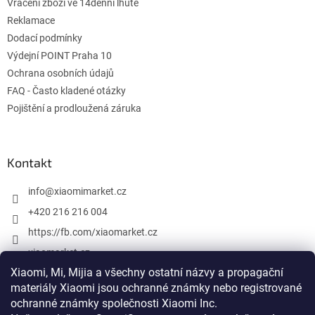
Vrácení zboží ve 14denní lhůtě
Reklamace
Dodací podmínky
Výdejní POINT Praha 10
Ochrana osobních údajů
FAQ - Často kladené otázky
Pojištění a prodloužená záruka
Kontakt
info
@
xiaomimarket.cz
+420 216 216 004
https://fb.com/xiaomarket.cz
xiaomarket.cz
Xiaomi, Mi, Mijia a všechny ostatní názvy a propagační
materiály Xiaomi jsou ochranné známky nebo registrované
ochranné známky společnosti Xiaomi Inc.
Vytvoril Shoptet