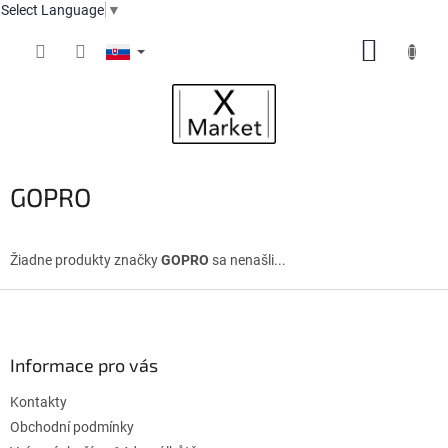
Select Language
▼
Prejsť
NÁKUP
na
obsah
KOŠÍK
GOPRO
Žiadne produkty značky
GOPRO
sa nenašli...
Z
á
p
ä
Informace pro vás
t
Kontakty
i
e
Obchodní podmínky