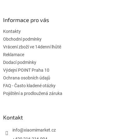
á
á
d
p
a
ä
Informace pro vás
c
t
i
Kontakty
i
e
p
e
Obchodní podmínky
r
Vrácení zboží ve 14denní lhůtě
v
Reklamace
k
Dodací podmínky
y
v
Výdejní POINT Praha 10
ý
Ochrana osobních údajů
p
FAQ - Často kladené otázky
i
s
Pojištění a prodloužená záruka
u
Kontakt
info
@
xiaomimarket.cz
+420 216 216 004