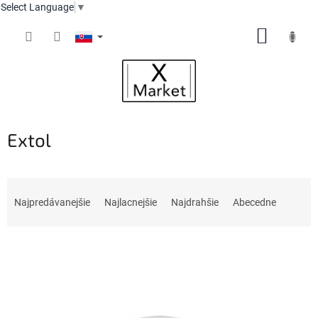
Select Language
▼
Prejsť
NÁKUP
na
obsah
KOŠÍK
Extol
R
a
Najpredávanejšie
Najlacnejšie
Najdrahšie
Abecedne
d
e
V
n
ý
i
p
e
i
p
s
r