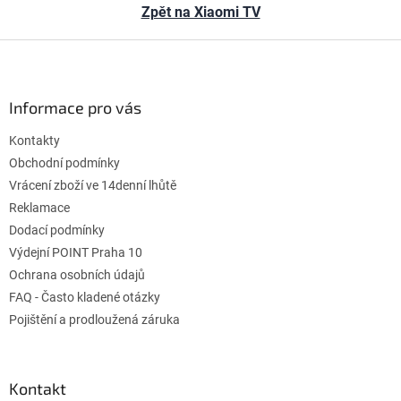
Zpět na Xiaomi TV
Z
á
p
ä
Informace pro vás
t
Kontakty
i
e
Obchodní podmínky
Vrácení zboží ve 14denní lhůtě
Reklamace
Dodací podmínky
Výdejní POINT Praha 10
Ochrana osobních údajů
FAQ - Často kladené otázky
Pojištění a prodloužená záruka
Kontakt