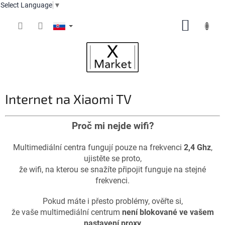
Select Language
▼
Prejsť
NÁKUP
na
obsah
KOŠÍK
Internet na Xiaomi TV
Proč mi nejde wifi?
Multimediální centra fungují pouze na frekvenci
2,4 Ghz
,
ujistěte se proto,
že wifi, na kterou se snažíte připojit funguje na stejné
frekvenci.
Pokud máte i přesto problémy, ověřte si,
že vaše multimediální centrum
není blokované ve vašem
nastavení proxy