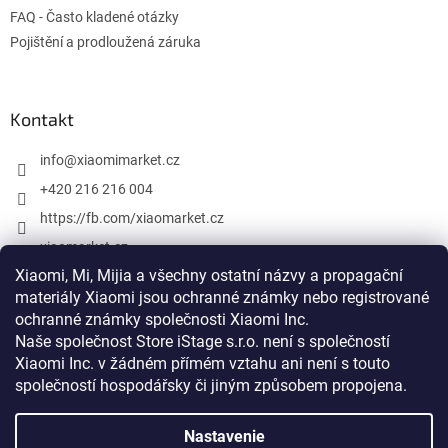
FAQ - Často kladené otázky
Pojištění a prodloužená záruka
Kontakt
info
@
xiaomimarket.cz
+420 216 216 004
https://fb.com/xiaomarket.cz
xiaomarket.cz
Xiaomi, Mi, Mijia a všechny ostatní názvy a propagační
materiály Xiaomi jsou ochranné známky nebo registrované
ochranné známky společnosti Xiaomi Inc.
Vytvoril Shoptet
Naše společnost Store iStage s.r.o. není s společností
Xiaomi Inc. v žádném přímém vztahu
ani není s touto
Copyright 2026
XiaomiMarket.cz
. Všetky práva vyhradené.
společností hospodářsky či jiným způsobem propojena
.
Upraviť nastavenie cookies
Nastavenie
Xiaomi, Mi, Mijia a všetky ostatné názvy a propagačné materiály