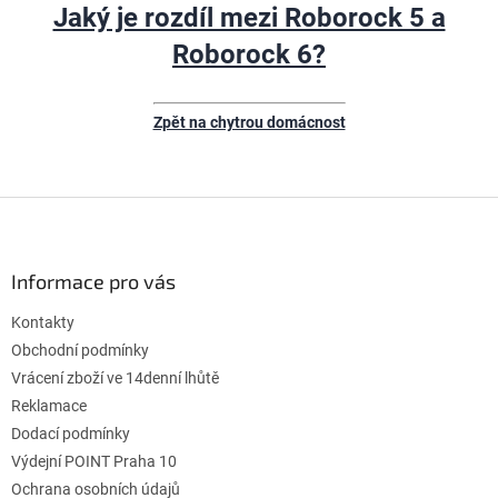
Jaký je rozdíl mezi Roborock 5 a
Roborock 6?
Zpět na chytrou domácnost
Z
á
p
ä
Informace pro vás
t
Kontakty
i
e
Obchodní podmínky
Vrácení zboží ve 14denní lhůtě
Reklamace
Dodací podmínky
Výdejní POINT Praha 10
Ochrana osobních údajů