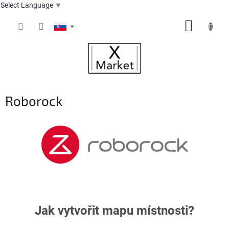
Select Language
▼
Prejsť
NÁKUP
na
obsah
KOŠÍK
Roborock
Jak vytvořit mapu místnosti?