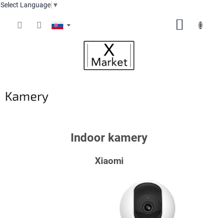
Select Language
▼
Prejsť
NÁKUP
na
obsah
KOŠÍK
Kamery
Indoor kamery
Xiaomi