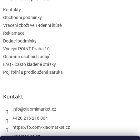
t
Kontakty
i
e
Obchodní podmínky
Vrácení zboží ve 14denní lhůtě
Reklamace
Dodací podmínky
Výdejní POINT Praha 10
Ochrana osobních údajů
FAQ - Často kladené otázky
Pojištění a prodloužená záruka
Kontakt
info
@
xiaomimarket.cz
+420 216 216 004
https://fb.com/xiaomarket.cz
xiaomarket.cz