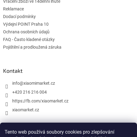
Vrácení zboží ve 14denní lhůtě
Reklamace
Dodací podmínky
Výdejní POINT Praha 10
Ochrana osobních údajů
FAQ - Často kladené otázky
Pojištění a prodloužená záruka
Kontakt
info
@
xiaomimarket.cz
+420 216 216 004
https://fb.com/xiaomarket.cz
xiaomarket.cz
Tento web používá soubory cookies pro zlepšování
Vytvořil Shoptet