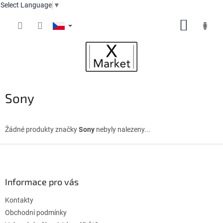
Select Language
▼
Přejít
NÁKUP
na
obsah
KOŠÍK
Sony
Žádné produkty značky
Sony
nebyly nalezeny...
Z
á
p
a
Informace pro vás
t
Kontakty
í
Obchodní podmínky