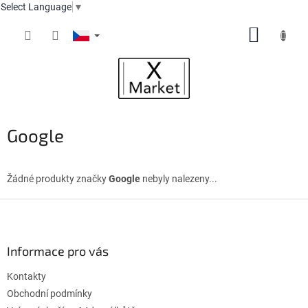
Select Language
▼
Přejít
NÁKUP
na
obsah
KOŠÍK
Google
Žádné produkty značky
Google
nebyly nalezeny...
Z
á
p
a
Informace pro vás
t
Kontakty
í
Obchodní podmínky