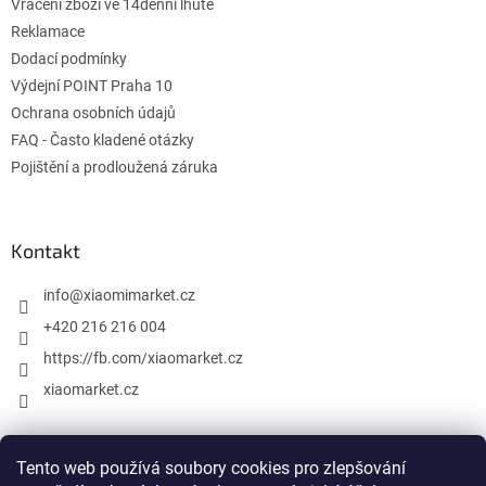
Vrácení zboží ve 14denní lhůtě
Reklamace
Dodací podmínky
Výdejní POINT Praha 10
Ochrana osobních údajů
FAQ - Často kladené otázky
Pojištění a prodloužená záruka
Kontakt
info
@
xiaomimarket.cz
+420 216 216 004
https://fb.com/xiaomarket.cz
xiaomarket.cz
Tento web používá soubory cookies pro zlepšování
Vytvořil Shoptet