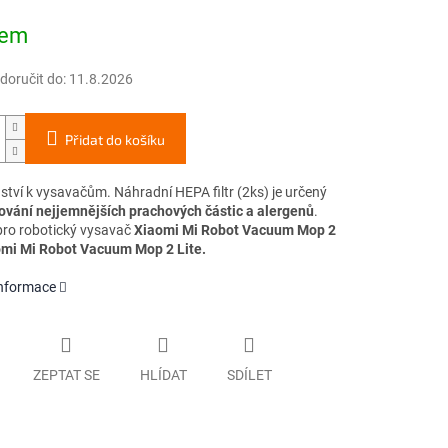
dem
oručit do:
11.8.2026
Přidat do košíku
nství k vysavačům. Náhradní HEPA filtr (2ks)
je určený
ování nejjemnějších prachových částic a alergenů
.
ro robotický vysavač
Xiaomi Mi Robot Vacuum Mop 2
omi Mi Robot Vacuum Mop 2 Lite.
informace
ZEPTAT SE
HLÍDAT
SDÍLET