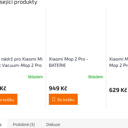
sející produkty
 nádrž pro Xiaomi Mi
Xiaomi Mop 2 Pro -
Xiaomi M
t Vacuum-Mop 2 Pro
BATERIE
Mop 2 Pro
e ( extra mopovací
Motore
Skladem
Skladem
ík ZDARMA)
rné
cení
 Kč
949 Kč
ktu
629 Kč
o košíku
Do košíku
ček.
s
Podobné (3)
Diskuze