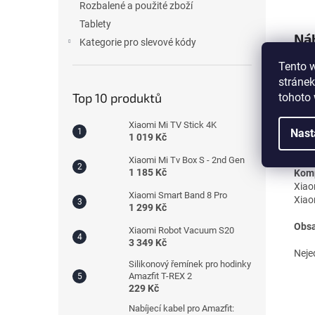
Rozbalené a použité zboží
Tablety
Náh
Kategorie pro slevové kódy
Mop
Tento 
Výrob
stránek
použ
Top 10 produktů
tohoto 
nap
Xiaomi Mi TV Stick 4K
Nast
Náhr
1 019 Kč
Pro,
Xiaomi Mi Tv Box S - 2nd Gen
1 185 Kč
Komp
Xiao
Xiaomi Smart Band 8 Pro
Xiao
1 299 Kč
Obsa
Xiaomi Robot Vacuum S20
3 349 Kč
Nejed
Silikonový řemínek pro hodinky
Amazfit T-REX 2
229 Kč
Nabíjecí kabel pro Amazfit: