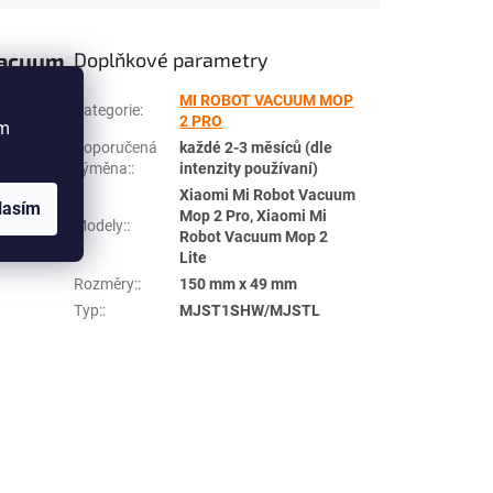
Vacuum
Doplňkové parametry
MI ROBOT VACUUM MOP
Kategorie
:
2 PRO
ím
aké
Doporučená
každé 2-3 měsíců (dle
výměna:
:
intenzity používaní)
Xiaomi Mi Robot Vacuum
lasím
p 2
Mop 2 Pro, Xiaomi Mi
Modely:
:
, MJSTL.
Robot Vacuum Mop 2
Lite
Rozměry:
:
150 mm x 49 mm
Typ:
:
MJST1SHW/MJSTL