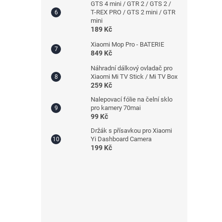
GTS 4 mini / GTR 2 / GTS 2 /
T-REX PRO / GTS 2 mini / GTR
mini
189 Kč
Xiaomi Mop Pro - BATERIE
849 Kč
Náhradní dálkový ovladač pro
Xiaomi Mi TV Stick / Mi TV Box
259 Kč
Nalepovací fólie na čelní sklo
pro kamery 70mai
99 Kč
Držák s přísavkou pro Xiaomi
Yi Dashboard Camera
199 Kč