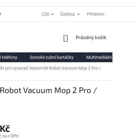
CZK
Čeština
NÍ LHŮTĚ
REKLAMACE
DODACÍ PODMÍNKY
Přihlášení
VÝDEJNÍ POIN
NÁKUPNÍ
Prázdný košík
KOŠÍK
í telefony
Sonické zubní kartáčky
Multimediální centra
ltr pro vysavač Xiaomi Mi Robot Vacuum Mop 2 Pro /
i Robot Vacuum Mop 2 Pro /
 Kč
č bez DPH