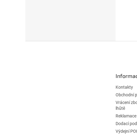
Z
á
p
a
t
Informac
í
Kontakty
Obchodní 
Vrácení zb
lhůtě
Reklamace
Dodací po
Výdejní PO