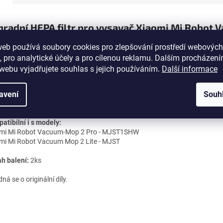
radní HEPA filtr pro vysavač Xiaomi Mi Robot 
 2 Pro / Mop 2 Lite - 2 ks
(OEM)
web používá soubory cookies pro zlepšování prostředí webových
ce doporučuje měnit filtr přibližně každé 2-3 měsíce, dle intenzity
, pro analytické účely a pro cílenou reklamu. Dalším procházen
ívání. Výměna filtru je důležitá pro správnou filtrační funkci vysavače a t
webu vyjadřujete souhlas s jejich používáním.
Další informace
omáhá k
obnovení sacího výkonu
vysavače.
avení
Souh
adní filtr
je vhodný pro robotické vysavače Xiaomi Mi Robot Vacuum Mo
 Xiaomi Mi Robot Vacuum Mop 2 Lite. Kompatibilní s modely MJST1SHW
atibilní i s modely:
mi Mi Robot Vacuum-Mop 2 Pro - MJST1SHW
mi Mi Robot Vacuum Mop 2 Lite - MJST
h balení:
2ks
ná se o originální díly.