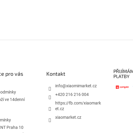
PŘIJÍMÁ
e pro vás
Kontakt
PLATBY
info
@
xiaomimarket.cz
podmínky
+420 216 216 004
oží ve 14denní
https://fb.com/xiaomark
et.cz
xiaomarket.cz
dmínky
INT Praha 10