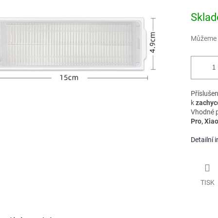
Měrná
Skla
cena:
ek.
Můžeme d
Přísluše
k
zachyc
Vhodné p
Pro, Xia
Detailní 
TISK