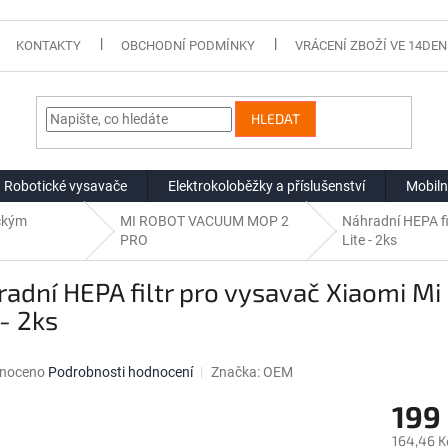
KONTAKTY
OBCHODNÍ PODMÍNKY
VRÁCENÍ ZBOŽÍ VE 14DEN
HLEDAT
Robotické vysavače
Elektrokoloběžky a příslušenství
Mobiln
ickým
MI ROBOT VACUUM MOP 2
Náhradní HEPA fi
PRO
Lite - 2ks
adní HEPA filtr pro vysavač Xiaomi M
 - 2ks
né
noceno
Podrobnosti hodnocení
Značka:
OEM
ní
199
u
164,46 K