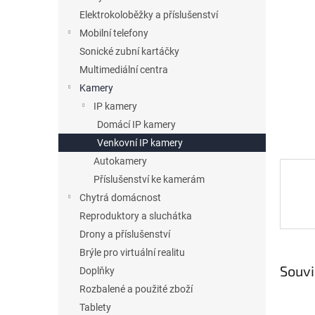
p
a
Elektrokoloběžky a příslušenství
n
Mobilní telefony
e
Sonické zubní kartáčky
l
Multimediální centra
Kamery
IP kamery
Domácí IP kamery
Venkovní IP kamery
Autokamery
Příslušenství ke kamerám
Chytrá domácnost
Reproduktory a sluchátka
Drony a příslušenství
Brýle pro virtuální realitu
Souvi
Doplňky
Rozbalené a použité zboží
Tablety