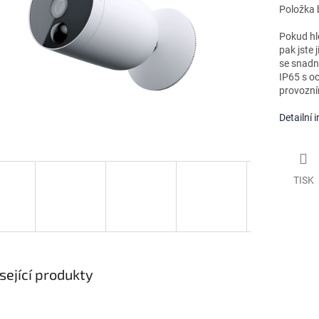
Položka 
Pokud hl
pak jste 
se snadno
IP65 s o
provozní
Detailní 
TISK
sející produkty