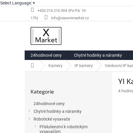
Select Language
▼
Přejít
+420 216 216 004
na
info@xiaomimarket.cz
obsah
24hodinové ceny
Chytré hodinky a náramky
Domů
Kamery
IP kamery
Venkovní IP ka
P
YI 
o
Přeskočit
s
Kategorie
Průměr
4 hodno
kategorie
t
hodnoce
r
produkt
24hodinové ceny
a
je
Chytré hodinky a náramky
n
5,0
z
Robotické vysavače
n
5
í
Příslušenství k robotickým
hvězdič
vysavačům