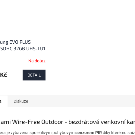
ung EVO PLUS
oSDHC 32GB UHS-I U1
cro SD paměťová
Na dotaz
rné
cení
ktu
 Kč
DETAIL
s
Diskuze
ček.
Kami Wire-Free Outdoor - bezdrátová venkovní k
ra je vybavena spolehlivým pohybovým
senzorem PIR
díky kterému sniž