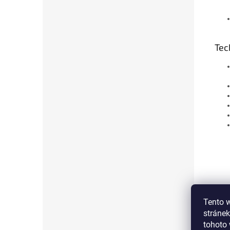
Tec
Tento 
stránek
tohoto 