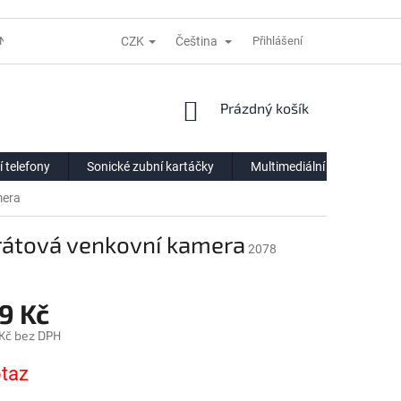
CZK
Čeština
NÍ LHŮTĚ
REKLAMACE
DODACÍ PODMÍNKY
Přihlášení
VÝDEJNÍ POIN
NÁKUPNÍ
Prázdný košík
KOŠÍK
í telefony
Sonické zubní kartáčky
Multimediální centra
mera
rátová venkovní kamera
2078
9 Kč
 Kč bez DPH
taz