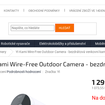
KONTAKTY
OBCHODNÍ PODMÍNKY
VRÁCENÍ ZBOŽÍ VE 14DEN
HLEDAT
Robotické vysavače
Elektrokoloběžky a příslušenství
Mobiln
mery
YI Kami Wire-Free Outdoor Camera - bezdrátová venkovní ka
Kami Wire-Free Outdoor Camera - bezd
né
cení
Podrobnosti hodnocení
Značka:
YI
ní
1 29
u
1 073,55
Měrná
Na do
cena:
ek.