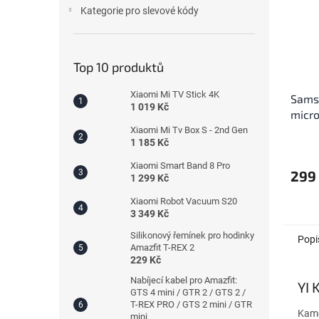
Kategorie pro slevové kódy
Top 10 produktů
Xiaomi Mi TV Stick 4K
Sams
1 019 Kč
micr
- Mi
Xiaomi Mi Tv Box S - 2nd Gen
1 185 Kč
karta
Průmě
hodno
Xiaomi Smart Band 8 Pro
produ
299
1 299 Kč
je
4,1
Xiaomi Robot Vacuum S20
z
3 349 Kč
5
Silikonový řemínek pro hodinky
Popi
hvězdi
Amazfit T-REX 2
229 Kč
Nabíjecí kabel pro Amazfit:
YI 
GTS 4 mini / GTR 2 / GTS 2 /
T-REX PRO / GTS 2 mini / GTR
Kame
mini