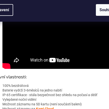
avení
Souh
vní vlastnosti:
100% bezdrátová
Baterie vydrží 3-6měsíců na jedno nabití
IP-65 certifikace - stála bezpečnost bez ohledu na počasí a déšť
Vylepšené noční vidění
Možnost záznamu na SD kartu (není součástí balení)
Možnost záznamu na
Kami Cloud