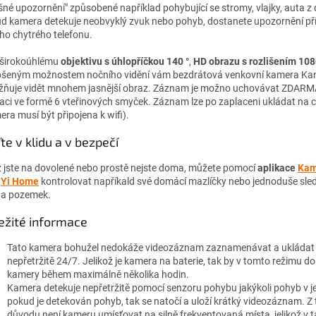
ešné upozornění" způsobené například pohybující se stromy, vlajky, auta z 
d kamera detekuje neobvyklý zvuk nebo pohyb, dostanete upozornění p
ho chytrého telefonu.
 širokoúhlému
objektivu s úhlopříčkou 140 °
,
HD obrazu s rozlišením 10
pšeným možnostem nočního vidění vám bezdrátová venkovní kamera Ka
ňuje vidět mnohem jasnější obraz. Záznam je možno uchovávat ZDARMA
kaci ve formě 6 vteřinových smyček. Záznam lze po zaplaceni ukládat na 
era musí být připojena k wifi).
te v klidu a v bezpečí
ž jste na dovolené nebo prostě nejste doma, můžete pomocí
aplikace
Kam
,
Yi Home
kontrolovat napříkald své domácí mazlíčky nebo jednoduše sle
a pozemek.
ežité informace
Tato kamera bohužel nedokáže videozáznam zaznamenávat a ukládat
nepřetržitě 24/7. Jelikož je kamera na baterie, tak by v tomto režimu doš
kamery během maximálně několika hodin.
Kamera detekuje nepřetržitě pomocí senzoru pohybu jakýkoli pohyb v její
pokud je detekován pohyb, tak se natočí a uloží krátký videozáznam. Z
důvodu není kameru umísťovat na silně frekventovaná místa, jelikož v 