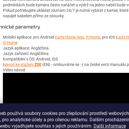
podmínkách bude kamera často natáčet a výdrž na jedno nabití bude ve
Pokud potřebujete ukládat záznam 24/7 je nutné vybírat z kamer, které 
napájet kabelem přímo ze zásuvky.
hnické parametry
Mobilní aplikace: pro Android
Kami Home App
,
Yi Home
, pro iOS
Kami 
Yi Home
Jazyk aplikace: Angličtina.
Jazyk zařízení: Angličitina
Kompatibilní s OS: Android, iOS
Návod ke stažení
ZDE
(EN) - omlouváme se :-( na české verzi manuálu 
Video návod:
web používá soubory cookies pro zlepšování prostředí webových
, pro analytické účely a pro cílenou reklamu. Dalším procházen
webu vyjadřujete souhlas s jejich používáním.
Další informace