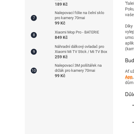
"fal
189 Kč
Poku
Nalepovací fólie na čelní sklo
vaše
pro kamery 70mai
99 Kč
Díky
vyle
Xiaomi Mop Pro - BATERIE
umož
849 Kč
apli
Náhradní dálkový ovladač pro
(kam
Xiaomi Mi TV Stick / Mi TV Box
259 Kč
Buď
Nalepovací 3M polštářek na
držák pro kamery 70mai
Ať u
99 Kč
App
dům 
Důl