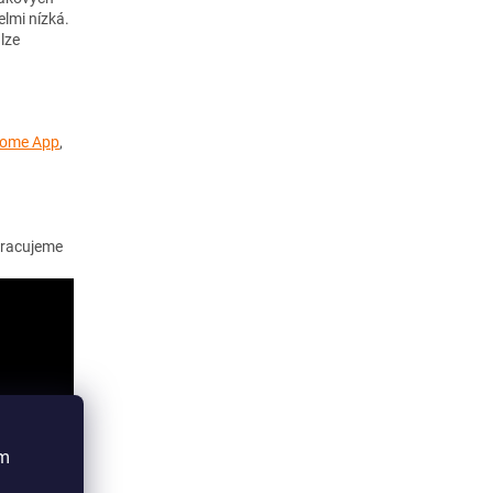
lmi nízká.
lze
Home App
,
pracujeme
ím