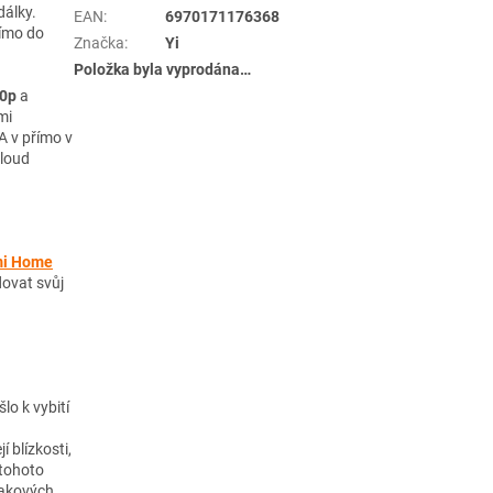
dálky.
EAN
:
6970171176368
římo do
Značka
:
Yi
Položka byla vyprodána…
80p
a
mi
 v přímo v
cloud
i Home
dovat svůj
lo k vybití
 blízkosti,
 tohoto
takových