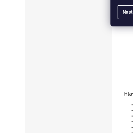
Nast
Hla