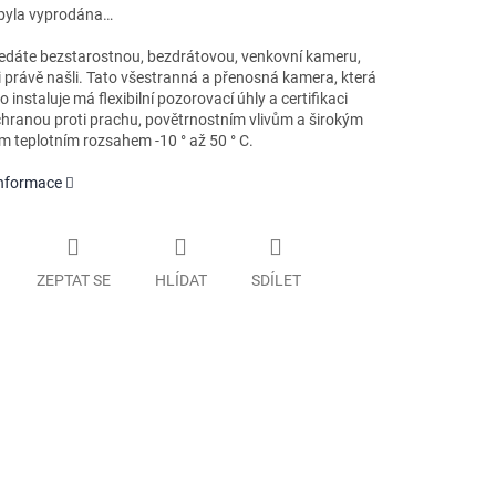
byla vyprodána…
edáte bezstarostnou, bezdrátovou, venkovní kameru,
ji právě našli. Tato všestranná a přenosná kamera, která
 instaluje má flexibilní pozorovací úhly a certifikaci
chranou proti prachu, povětrnostním vlivům a širokým
m teplotním rozsahem -10 ° až 50 ° C.
informace
ZEPTAT SE
HLÍDAT
SDÍLET