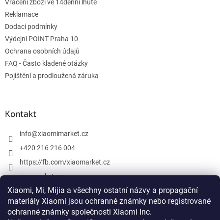
Vrácení zboží ve 14denní lhůtě
Reklamace
Dodací podmínky
Výdejní POINT Praha 10
Ochrana osobních údajů
FAQ - Často kladené otázky
Pojištění a prodloužená záruka
Kontakt
info
@
xiaomimarket.cz
+420 216 216 004
https://fb.com/xiaomarket.cz
xiaomarket.cz
Xiaomi, Mi, Mijia a všechny ostatní názvy a propagační
materiály Xiaomi jsou ochranné známky nebo registrované
ochranné známky společnosti Xiaomi Inc.
Vytvoril Shoptet