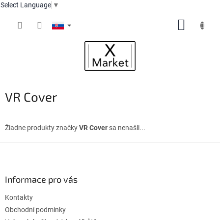
Select Language
▼
Prejsť
NÁKUP
na
obsah
KOŠÍK
VR Cover
Žiadne produkty značky
VR Cover
sa nenašli...
Z
á
p
ä
Informace pro vás
t
Kontakty
i
e
Obchodní podmínky