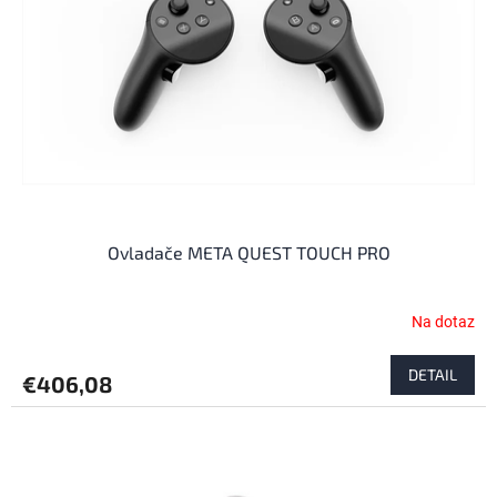
p
o
r
d
o
u
d
k
u
t
k
o
t
v
o
v
Ovladače META QUEST TOUCH PRO
Na dotaz
DETAIL
€406,08