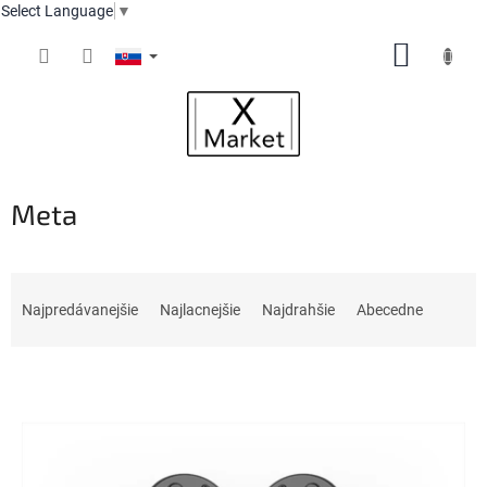
Select Language
▼
Prejsť
NÁKUP
na
obsah
KOŠÍK
Meta
R
a
Najpredávanejšie
Najlacnejšie
Najdrahšie
Abecedne
d
e
V
n
ý
i
p
e
i
p
s
r