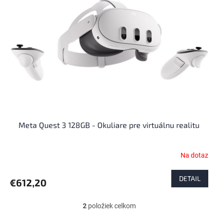
Meta Quest 3 128GB - Okuliare pre virtuálnu realitu
Na dotaz
DETAIL
€612,20
2
položiek celkom
O