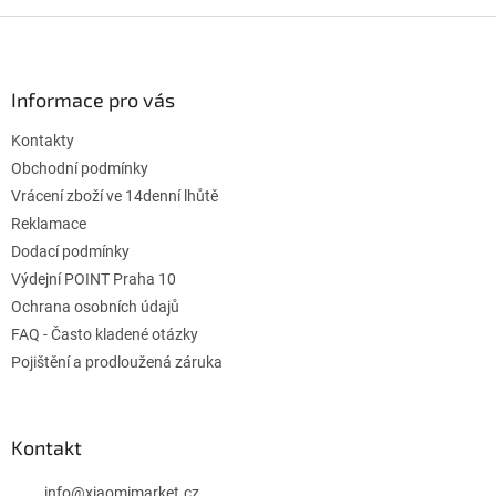
v
l
Z
á
á
d
p
a
ä
Informace pro vás
c
t
i
Kontakty
i
e
p
e
Obchodní podmínky
r
Vrácení zboží ve 14denní lhůtě
v
Reklamace
k
Dodací podmínky
y
v
Výdejní POINT Praha 10
ý
Ochrana osobních údajů
p
FAQ - Často kladené otázky
i
s
Pojištění a prodloužená záruka
u
Kontakt
info
@
xiaomimarket.cz