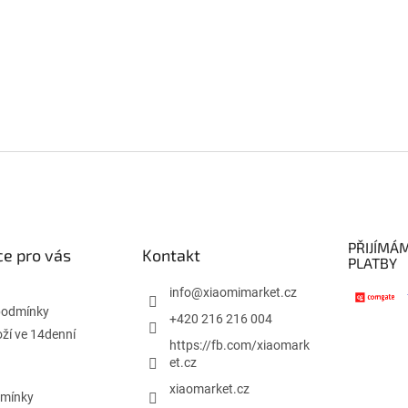
PŘIJÍMÁ
e pro vás
Kontakt
PLATBY
info
@
xiaomimarket.cz
podmínky
+420 216 216 004
oží ve 14denní
https://fb.com/xiaomark
et.cz
xiaomarket.cz
dmínky