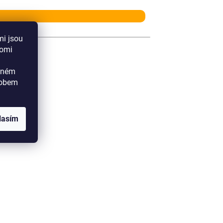
mi jsou
aomi
áramky
ádném
sobem
lasím