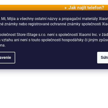
Jak najít telefon?
 Mi, Mijia a všechny ostatní názvy a propagační materiály Xiao
Zpět na Amazfit
né známky nebo registrované ochranné známky společnosti Xi
Zpět na Chytré hodinky a n
olečnost Store iStage s.r.o. není s společností Xiaomi Inc. v ž
 vztahu
ani není s touto společností hospodářsky či jiným způ
ena
.
avenie
Súh