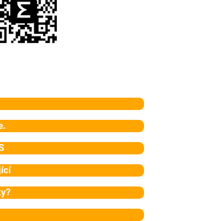
e.
S
ící
ky?