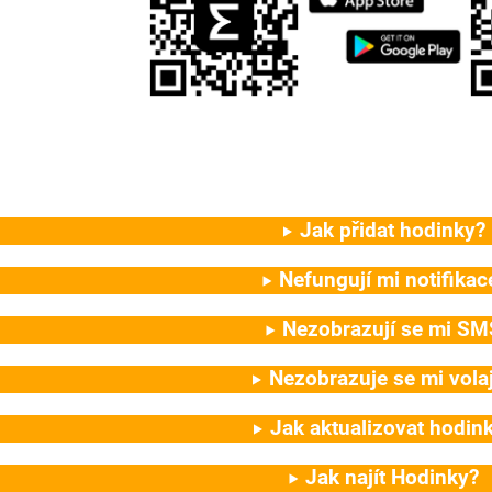
Jak přidat hodinky?
Nefungují mi notifikac
Nezobrazují se mi SM
Nezobrazuje se mi volaj
Jak aktualizovat hodin
Jak najít Hodinky?