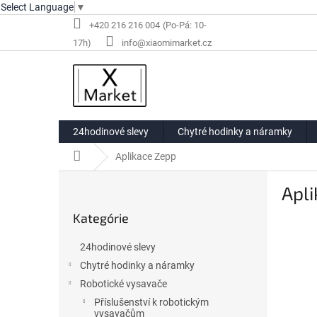
Select Language
▼
Prejsť
+420 216 216 004
na
info@xiaomimarket.cz
obsah
24hodinové slevy
Chytré hodinky a náramky
Domov
Aplikace Zepp
B
Apl
o
Preskočiť
č
Kategórie
kategórie
n
ý
24hodinové slevy
p
Chytré hodinky a náramky
a
Robotické vysavače
n
e
Příslušenství k robotickým
vysavačům