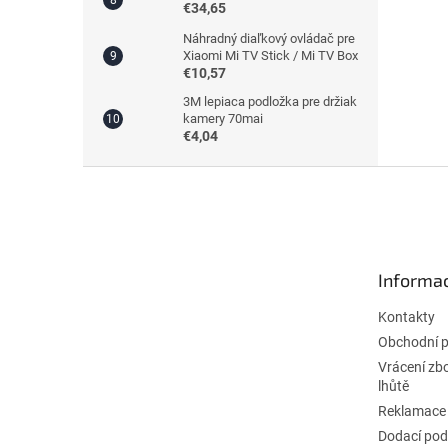
€34,65
Náhradný diaľkový ovládač pre
Xiaomi Mi TV Stick / Mi TV Box
€10,57
3M lepiaca podložka pre držiak
kamery 70mai
€4,04
Z
á
p
ä
t
Informac
i
e
Kontakty
Obchodní 
Vrácení zb
lhůtě
Reklamace
Dodací po