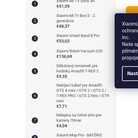
Xiaomi Mi TV Stick 4K
€41,59
Xiaomi Mi Tv Box S - 2.
generácia
Xiaomi,
€48,37
ochran
Xiaomi Smart Band 8 Pro
Inc.
€53,02
Naše sp
přímém
Xiaomi Robot Vacuum S20
€136,69
propoj
Silikónový remienok pre
hodinky Amazfit T-REX 2
Nast
€9,35
Nabíjací kábel pre Amazfit:
GTS 4 mini / GTR 2 / GTS 2 /
T-REX PRO / GTS 2 mini / GTR
mini
€7,71
Nálepka na čelné sklo pre
kamery 70mai
€4,04
Xiaomi Mop Pro - BATÉRIE