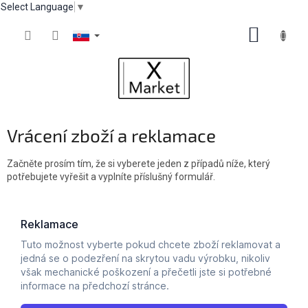
Select Language
▼
Prejsť
NÁKUP
na
obsah
KOŠÍK
Vrácení zboží a reklamace
Začněte prosím tím, že si vyberete jeden z případů níže, který
potřebujete vyřešit a vyplníte příslušný formulář.