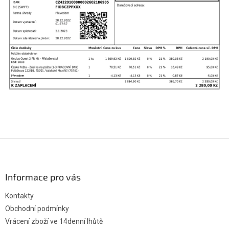
Z
á
p
ä
Informace pro vás
t
Kontakty
i
e
Obchodní podmínky
Vrácení zboží ve 14denní lhůtě