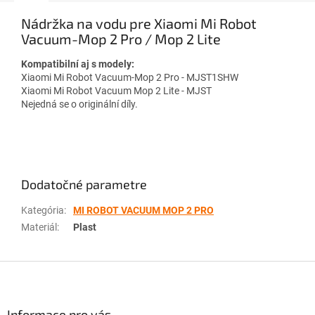
Nádržka na vodu pre Xiaomi Mi Robot
Vacuum-Mop 2 Pro / Mop 2 Lite
Kompatibilní aj s modely:
Xiaomi Mi Robot Vacuum-Mop 2 Pro - MJST1SHW
Xiaomi Mi Robot Vacuum Mop 2 Lite - MJST
Nejedná se o originální díly.
Dodatočné parametre
Kategória
:
MI ROBOT VACUUM MOP 2 PRO
Materiál
:
Plast
Z
á
p
ä
Informace pro vás