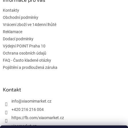
t
Kontakty
i
e
Obchodní podmínky
Vrácení zboží ve 14denní lhůtě
Reklamace
Dodací podmínky
Výdejní POINT Praha 10
Ochrana osobních údajů
FAQ - Často kladené otázky
Pojištění a prodloužená záruka
Kontakt
info
@
xiaomimarket.cz
+420 216 216 004
https://fb.com/xiaomarket.cz
xiaomarket.cz