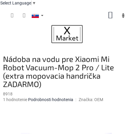
Select Language
▼
Prejsť
NÁKUP
na
obsah
KOŠÍK
Nádoba na vodu pre Xiaomi Mi
Robot Vacuum-Mop 2 Pro / Lite
(extra mopovacia handrička
ZADARMO)
8918
Priemerné
1 hodnotenie
Podrobnosti hodnotenia
Značka:
OEM
hodnotenie
produktu
je
4,0
z
5