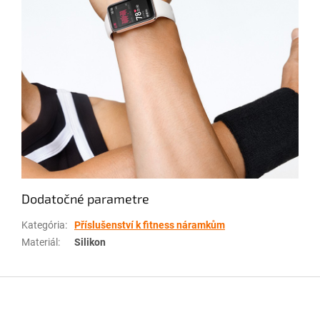
Dodatočné parametre
Kategória
:
Příslušenství k fitness náramkům
Materiál
:
Silikon
Z
á
p