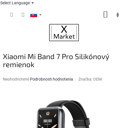
Select Language
▼
Prejsť
NÁKUP
na
obsah
KOŠÍK
Xiaomi Mi Band 7 Pro Silikónový
remienok
Priemerné
Neohodnotené
Podrobnosti hodnotenia
Značka:
OEM
hodnotenie
produktu
je
0,0
z
5
hviezdičiek.