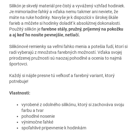
Silikón je skvelý materiál pre čistý a vyvážený vzhľad hodiniek.
Je mimoriadne ľahký a vďaka nemu takmer ani neviete, že
máte na ruke hodinky. Navyše je k dispozícii v širokej škále
farieb a môžete si hodinky doladiť k absolútnej dokonalosti.
Použitý silikón je
farebne stály, pružný, príjemný na pokožku
a aj keď ho nosíte pevnejšie, netlačí.
Silikónové remienky sa veľmi ľahko menia a potešia ľudí, ktorí si
radi vyberajú z množstva farebných možností. Vďaka svojej
prirodzenej pružnosti sú naozaj pohodlné a ocenia to najmä
športovci.
Každý si nájde presne tú veľkosť a farebný variant, ktorý
potrebuje!
Vlastnosti:
vyrobené z odolného silikónu, ktorý si zachováva svoju
farbu a tvar
pohodlné nosenie
výnimočne ľahké
spoľahlivé pripevnenie k hodinkám