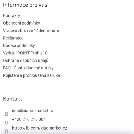
ä
Informace pro vás
t
Kontakty
i
e
Obchodní podmínky
Vrácení zboží ve 14denní lhůtě
Reklamace
Dodací podmínky
Výdejní POINT Praha 10
Ochrana osobních údajů
FAQ - Často kladené otázky
Pojištění a prodloužená záruka
Kontakt
info
@
xiaomimarket.cz
+420 216 216 004
https://fb.com/xiaomarket.cz