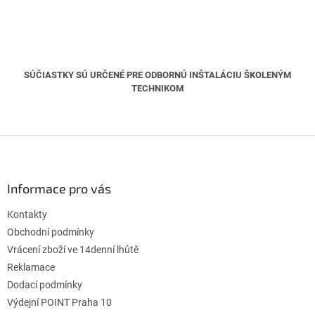
SÚČIASTKY SÚ URČENÉ PRE ODBORNÚ INŠTALÁCIU ŠKOLENÝM
TECHNIKOM
Z
á
p
ä
Informace pro vás
t
Kontakty
i
e
Obchodní podmínky
Vrácení zboží ve 14denní lhůtě
Reklamace
Dodací podmínky
Výdejní POINT Praha 10