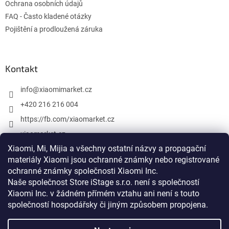
Ochrana osobních údajů
FAQ - Často kladené otázky
Pojištění a prodloužená záruka
Kontakt
info
@
xiaomimarket.cz
+420 216 216 004
https://fb.com/xiaomarket.cz
xiaomarket.cz
Xiaomi, Mi, Mijia a všechny ostatní názvy a propagační
materiály Xiaomi jsou ochranné známky nebo registrované
ochranné známky společnosti Xiaomi Inc.
Vytvoril Shoptet
Naše společnost Store iStage s.r.o. není s společností
Xiaomi Inc. v žádném přímém vztahu
ani není s touto
Copyright 2026
XiaomiMarket.cz
. Všetky práva vyhradené.
společností hospodářsky či jiným způsobem propojena
.
Upraviť nastavenie cookies