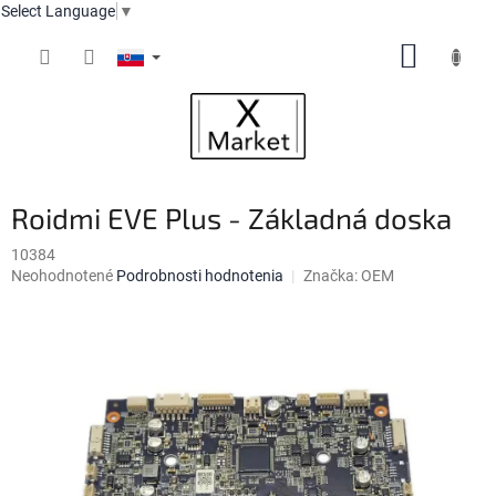
Select Language
▼
Prejsť
NÁKUP
na
obsah
KOŠÍK
Roidmi EVE Plus - Základná doska
10384
Priemerné
Neohodnotené
Podrobnosti hodnotenia
Značka:
OEM
hodnotenie
produktu
je
0,0
z
5
hviezdičiek.