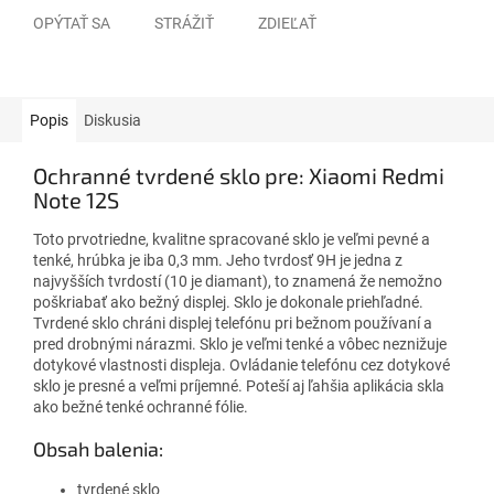
OPÝTAŤ SA
STRÁŽIŤ
ZDIEĽAŤ
Popis
Diskusia
Ochranné tvrdené sklo pre: Xiaomi Redmi
Note 12S
Toto prvotriedne, kvalitne spracované sklo je veľmi pevné a
tenké, hrúbka je iba 0,3 mm. Jeho tvrdosť 9H je jedna z
najvyšších tvrdostí (10 je diamant), to znamená že nemožno
poškriabať ako bežný displej. Sklo je dokonale priehľadné.
Tvrdené sklo chráni displej telefónu pri bežnom používaní a
pred drobnými nárazmi. Sklo je veľmi tenké a vôbec neznižuje
dotykové vlastnosti displeja. Ovládanie telefónu cez dotykové
sklo je presné a veľmi príjemné. Poteší aj ľahšia aplikácia skla
ako bežné tenké ochranné fólie.
Obsah balenia:
tvrdené sklo