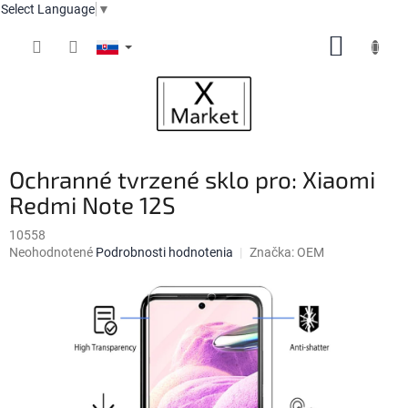
Select Language
▼
Prejsť
NÁKUP
na
obsah
KOŠÍK
Ochranné tvrzené sklo pro: Xiaomi
Redmi Note 12S
10558
Priemerné
Neohodnotené
Podrobnosti hodnotenia
Značka:
OEM
hodnotenie
produktu
je
0,0
z
5
hviezdičiek.