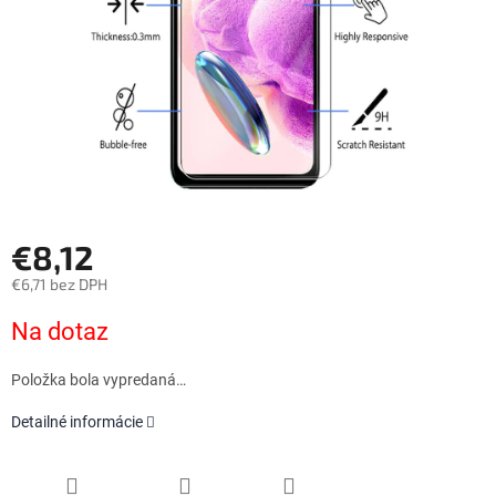
€8,12
€6,71 bez DPH
Jednotková
Na dotaz
cena:
Položka bola vypredaná…
Detailné informácie