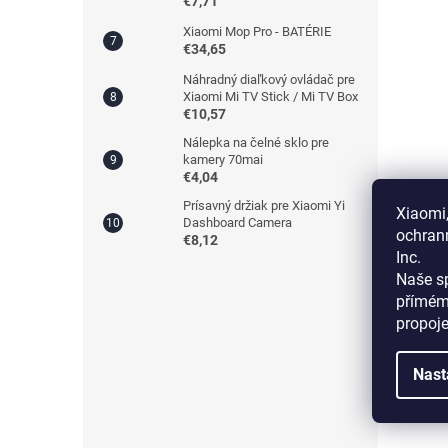
€7,71
Xiaomi Mop Pro - BATÉRIE
€34,65
Náhradný diaľkový ovládač pre
Xiaomi Mi TV Stick / Mi TV Box
€10,57
Nálepka na čelné sklo pre
kamery 70mai
€4,04
Prísavný držiak pre Xiaomi Yi
Xiaomi,
Dashboard Camera
ochran
€8,12
Inc.
Naše sp
přímém
propoj
Nast