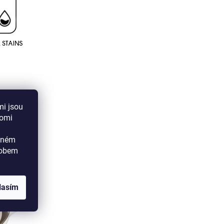
mi jsou
aomi
ádném
sobem
lasím