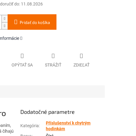
oručiť do:
11.08.2026
Pridať do košíka
informácie
OPÝTAŤ SA
STRÁŽIŤ
ZDIEĽAŤ
ro
Dodatočné parametre
Příslušenství k chytrým
baním,
Kategória
:
hodinkám
á číhajú
Barva
:
Čirá