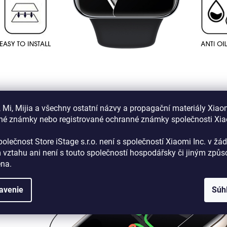
 Mi, Mijia a všechny ostatní názvy a propagační materiály Xiao
né známky nebo registrované ochranné známky společnosti Xi
olečnost Store iStage s.r.o. není s společností Xiaomi Inc. v ž
 vztahu
ani není s touto společností hospodářsky či jiným způ
ena
.
avenie
Súh