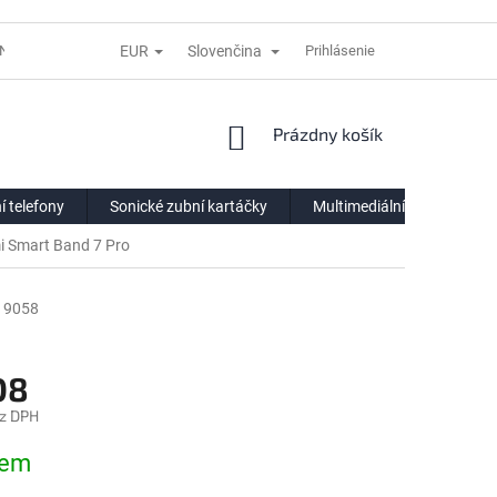
EUR
Slovenčina
NÍ LHŮTĚ
REKLAMACE
DODACÍ PODMÍNKY
Prihlásenie
VÝDEJNÍ POIN
NÁKUPNÝ
Prázdny košík
KOŠÍK
í telefony
Sonické zubní kartáčky
Multimediální centra
i Smart Band 7 Pro
9058
08
z DPH
ová
dem