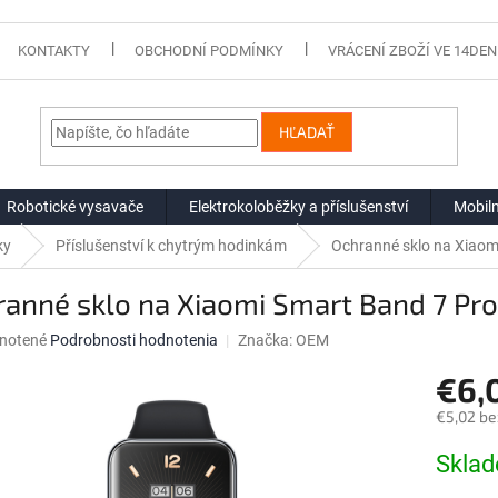
KONTAKTY
OBCHODNÍ PODMÍNKY
VRÁCENÍ ZBOŽÍ VE 14DEN
HĽADAŤ
Robotické vysavače
Elektrokoloběžky a příslušenství
Mobiln
ky
Příslušenství k chytrým hodinkám
Ochranné sklo na Xiaom
anné sklo na Xiaomi Smart Band 7 Pro
né
notené
Podrobnosti hodnotenia
Značka:
OEM
nie
€6,
u
€5,02 be
Jednotk
Skla
cena:
iek.