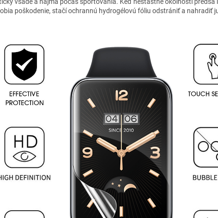
ticky všade a najmä počas športovania. Keď nešťastné okolnosti predsa 
obia poškodenie, stačí ochrannú hydrogélovú fóliu odstrániť a nahradiť j