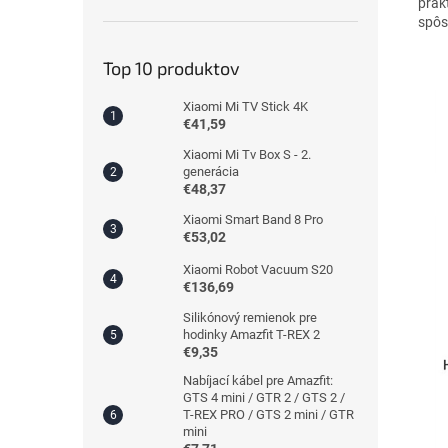
prak
spôs
Top 10 produktov
Xiaomi Mi TV Stick 4K
€41,59
Xiaomi Mi Tv Box S - 2.
generácia
€48,37
Xiaomi Smart Band 8 Pro
€53,02
Xiaomi Robot Vacuum S20
€136,69
Silikónový remienok pre
hodinky Amazfit T-REX 2
€9,35
Nabíjací kábel pre Amazfit:
GTS 4 mini / GTR 2 / GTS 2 /
T-REX PRO / GTS 2 mini / GTR
mini