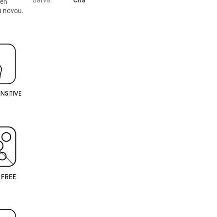
len
u novou.