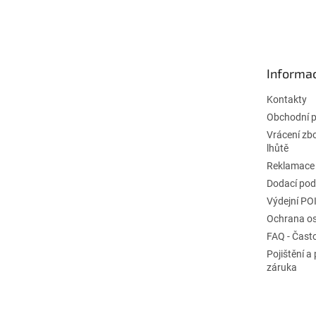
á
p
ä
t
Informac
i
e
Kontakty
Obchodní 
Vrácení zb
lhůtě
Reklamace
Dodací po
Výdejní PO
Ochrana os
FAQ - Čast
Pojištění a
záruka