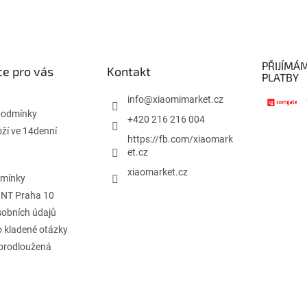
PŘIJÍMÁ
e pro vás
Kontakt
PLATBY
info
@
xiaomimarket.cz
podmínky
+420 216 216 004
oží ve 14denní
https://fb.com/xiaomark
et.cz
xiaomarket.cz
dmínky
INT Praha 10
obních údajů
o kladené otázky
 prodloužená