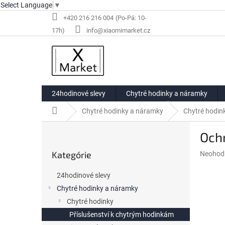
Select Language
▼
Prejsť
+420 216 216 004
na
info@xiaomimarket.cz
obsah
24hodinové slevy
Chytré hodinky a náramky
Domov
Chytré hodinky a náramky
Chytré hodin
B
Ochr
o
Preskočiť
č
Kategórie
Priemer
Neohod
kategórie
n
hodnote
ý
produkt
24hodinové slevy
p
je
Chytré hodinky a náramky
a
0,0
z
Chytré hodinky
n
5
e
Příslušenství k chytrým hodinkám
hviezdič