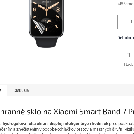
Môžeme d
Detailné 
TLAČ
s
Diskusia
hranné sklo na Xiaomi Smart Band 7 P
ná
hydrogélová fólia chráni displej inteligentných hodiniek
pred poškria
iačením a znečistením v podobe odtlačkov prstov a mastných škvŕn. Rizik