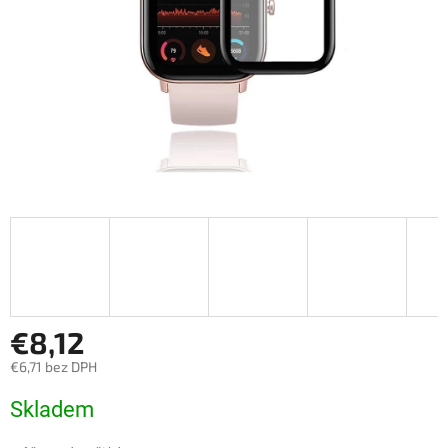
€8,12
€6,71 bez DPH
Jednotková
Skladem
cena: