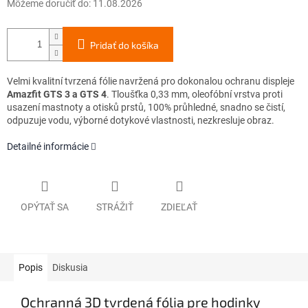
Môžeme doručiť do:
11.08.2026
Pridať do košíka
Velmi kvalitní tvrzená fólie navržená pro dokonalou ochranu displeje
Amazfit GTS 3 a GTS 4
. Tloušťka 0,33 mm, oleofóbní vrstva proti
usazení mastnoty a otisků prstů, 100% průhledné, snadno se čistí,
odpuzuje vodu, výborné dotykové vlastnosti, nezkresluje obraz.
Detailné informácie
OPÝTAŤ SA
STRÁŽIŤ
ZDIEĽAŤ
Popis
Diskusia
Ochranná 3D tvrdená fólia pre hodinky