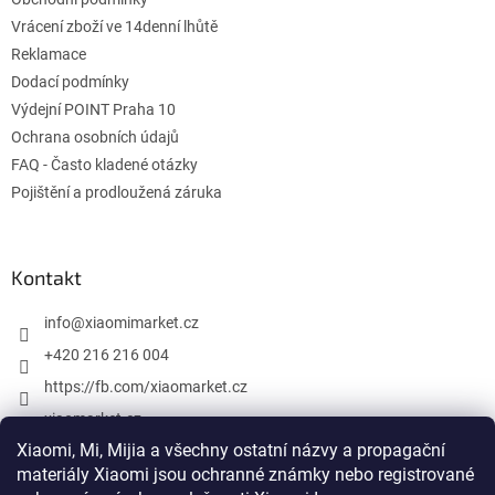
e
Vrácení zboží ve 14denní lhůtě
Reklamace
Dodací podmínky
Výdejní POINT Praha 10
Ochrana osobních údajů
FAQ - Často kladené otázky
Pojištění a prodloužená záruka
Kontakt
info
@
xiaomimarket.cz
+420 216 216 004
https://fb.com/xiaomarket.cz
xiaomarket.cz
Xiaomi, Mi, Mijia a všechny ostatní názvy a propagační
materiály Xiaomi jsou ochranné známky nebo registrované