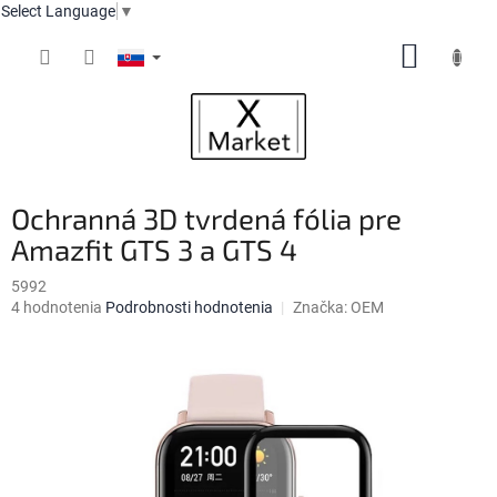
Select Language
▼
Prejsť
NÁKUP
na
obsah
KOŠÍK
Ochranná 3D tvrdená fólia pre
Amazfit GTS 3 a GTS 4
5992
Priemerné
4 hodnotenia
Podrobnosti hodnotenia
Značka:
OEM
hodnotenie
produktu
je
4,8
z
5
hviezdičiek.