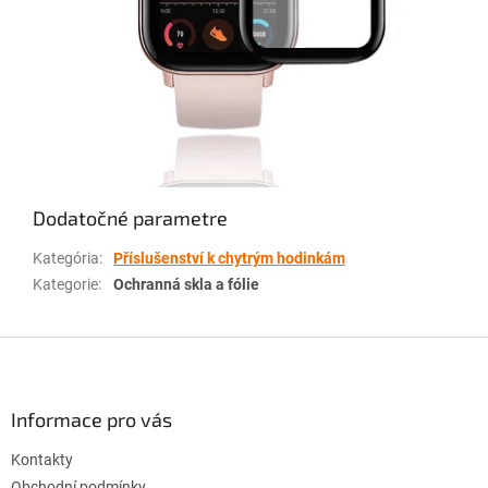
Dodatočné parametre
Kategória
:
Příslušenství k chytrým hodinkám
Kategorie
:
Ochranná skla a fólie
Z
á
p
ä
Informace pro vás
t
Kontakty
i
Obchodní podmínky