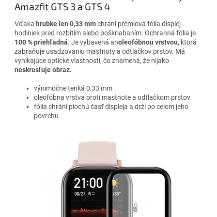
Amazfit GTS 3 a GTS 4
Vďaka
hrubke len 0,33 mm
chráni prémiová fólia displej
hodiniek pred rozbitím alebo poškriabaním. Ochranná fólia je
100 % priehľadná
. Je vybavená an
oleofóbnou vrstvou
, ktorá
zabraňuje usadzovaniu mastnoty a odtlačkov prstov. Má
vynikajúce optické vlastnosti, čo znamená, že nijako
neskresľuje obraz.
výnimočne tenká 0,33 mm
oleofóbna vrstva proti mastnote a odtlačkom prstov
fólia chráni plochú časť displeja a drží po celom jeho
povrchu